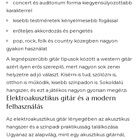
concert és auditorium forma kiegyensúlyozottabb
karakterrel
kisebb testméretek kényelmesebb fogással
erőteljes akkordozás és pengetés
pop, rock, folk és country közegben nagyon
gyakori használat
A legnépszerűbb gitár típusok között a western gitár
azért ilyen erős szereplő, mert nagyon sok zenei
helyzetre ad jó választ. Kísérni is tud, szólózni is,
otthon is működik, kisebb színpadon is. Sokoldalú
hangszer, és ezt a játékos nagyon gyorsan megérzi.
Elektroakusztikus gitár és a modern
felhasználás
Az elektroakusztikus gitár lényegében az akusztikus
hangszer és a színpadi praktikusság találkozása.
Ugyanaz az alapvilág, mint egy akusztikus gitárnál,