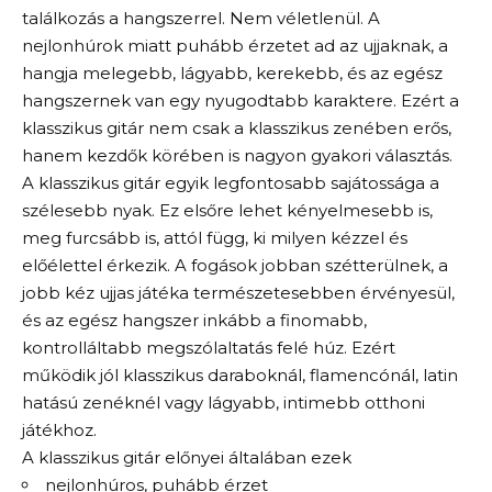
találkozás a hangszerrel. Nem véletlenül. A
nejlonhúrok miatt puhább érzetet ad az ujjaknak, a
hangja melegebb, lágyabb, kerekebb, és az egész
hangszernek van egy nyugodtabb karaktere. Ezért a
klasszikus gitár nem csak a klasszikus zenében erős,
hanem kezdők körében is nagyon gyakori választás.
A klasszikus gitár egyik legfontosabb sajátossága a
szélesebb nyak. Ez elsőre lehet kényelmesebb is,
meg furcsább is, attól függ, ki milyen kézzel és
előélettel érkezik. A fogások jobban szétterülnek, a
jobb kéz ujjas játéka természetesebben érvényesül,
és az egész hangszer inkább a finomabb,
kontrolláltabb megszólaltatás felé húz. Ezért
működik jól klasszikus daraboknál, flamencónál, latin
hatású zenéknél vagy lágyabb, intimebb otthoni
játékhoz.
A klasszikus gitár előnyei általában ezek
nejlonhúros, puhább érzet