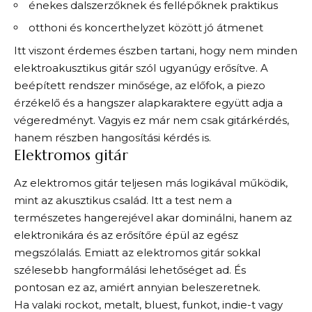
énekes dalszerzőknek és fellépőknek praktikus
otthoni és koncerthelyzet között jó átmenet
Itt viszont érdemes észben tartani, hogy nem minden
elektroakusztikus gitár szól ugyanúgy erősítve. A
beépített rendszer minősége, az előfok, a piezo
érzékelő és a hangszer alapkaraktere együtt adja a
végeredményt. Vagyis ez már nem csak gitárkérdés,
hanem részben hangosítási kérdés is.
Elektromos gitár
Az elektromos gitár teljesen más logikával működik,
mint az akusztikus család. Itt a test nem a
természetes hangerejével akar dominálni, hanem az
elektronikára és az erősítőre épül az egész
megszólalás. Emiatt az elektromos gitár sokkal
szélesebb hangformálási lehetőséget ad. És
pontosan ez az, amiért annyian beleszeretnek.
Ha valaki rockot, metalt, bluest, funkot, indie-t vagy