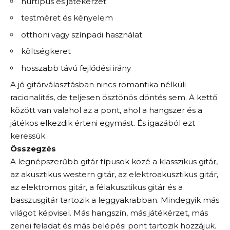
húrtípus és játékérzet
testméret és kényelem
otthoni vagy színpadi használat
költségkeret
hosszabb távú fejlődési irány
A jó gitárválasztásban nincs romantika nélküli
racionalitás, de teljesen ösztönös döntés sem. A kettő
között van valahol az a pont, ahol a hangszer és a
játékos elkezdik érteni egymást. És igazából ezt
keressük.
Összegzés
A legnépszerűbb gitár típusok közé a klasszikus gitár,
az akusztikus western gitár, az elektroakusztikus gitár,
az elektromos gitár, a félakusztikus gitár és a
basszusgitár tartozik a leggyakrabban. Mindegyik más
világot képvisel. Más hangszín, más játékérzet, más
zenei feladat és más belépési pont tartozik hozzájuk.