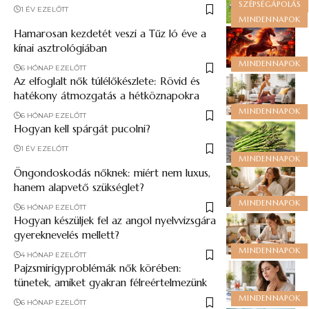
SZÉPSÉGÁPOLÁS
1 ÉV EZELŐTT
MINDENNAPOK
Hamarosan kezdetét veszi a Tűz ló éve a
kínai asztrológiában
MINDENNAPOK
6 HÓNAP EZELŐTT
Az elfoglalt nők túlélőkészlete: Rövid és
hatékony átmozgatás a hétköznapokra
MINDENNAPOK
6 HÓNAP EZELŐTT
Hogyan kell spárgát pucolni?
1 ÉV EZELŐTT
MINDENNAPOK
Öngondoskodás nőknek: miért nem luxus,
hanem alapvető szükséglet?
MINDENNAPOK
6 HÓNAP EZELŐTT
Hogyan készüljek fel az angol nyelvvizsgára
gyereknevelés mellett?
MINDENNAPOK
4 HÓNAP EZELŐTT
Pajzsmirigyproblémák nők körében:
tünetek, amiket gyakran félreértelmezünk
MINDENNAPOK
6 HÓNAP EZELŐTT