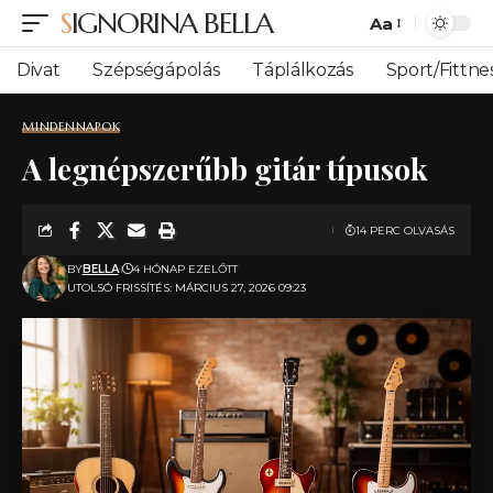
SIGNORINA BELLA
Aa
Font
Resizer
Divat
Szépségápolás
Táplálkozás
Sport/Fittne
MINDENNAPOK
A legnépszerűbb gitár típusok
14 PERC OLVASÁS
BY
BELLA
4 HÓNAP EZELŐTT
UTOLSÓ FRISSÍTÉS: MÁRCIUS 27, 2026 09:23