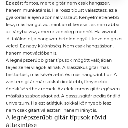
Ez azért fontos, mert a gitár nem csak hangszer,
hanem munkatárs is. Ha rossz típust választasz, az a
gyakorlás elején azonnal visszaüt. Kényelmetlenebb
lesz, más hangot ad, mint amit keresel, és nem abba
az irányba visz, amerre zeneileg mennél. Ha viszont
jól találod el, a hangszer hirtelen együtt kezd dolgozni
veled. Ez nagy különbség. Nem csak hangzásban,
hanem motivációban is.
A legnépszerűbb gitár típusok mögött valójában
teljes zenei világok állnak. A klasszikus gitár más
testtartást, más kézérzetet és más hangszínt hoz. A
western gitár már sokkal direktebb, fényesebb,
énekkísérethez remek. Az elektromos gitár egészen
másfajta szabadságot ad. A basszusgitár pedig önálló
univerzum. Ha ezt átlátjuk, sokkal könnyebb lesz
nem csak gitárt választani, hanem irányt is.
A legnépszerűbb gitár típusok rövid
áttekintése