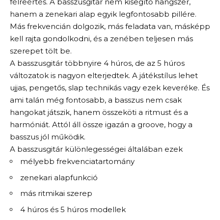
félreértés. A basszusgitár nem kisegítő hangszer,
hanem a zenekari alap egyik legfontosabb pillére.
Más frekvencián dolgozik, más feladata van, másképp
kell rajta gondolkodni, és a zenében teljesen más
szerepet tölt be.
A basszusgitár többnyire 4 húros, de az 5 húros
változatok is nagyon elterjedtek. A játékstílus lehet
ujjas, pengetős, slap technikás vagy ezek keveréke. És
ami talán még fontosabb, a basszus nem csak
hangokat játszik, hanem összeköti a ritmust és a
harmóniát. Attól áll össze igazán a groove, hogy a
basszus jól működik.
A basszusgitár különlegességei általában ezek
mélyebb frekvenciatartomány
zenekari alapfunkció
más ritmikai szerep
4 húros és 5 húros modellek