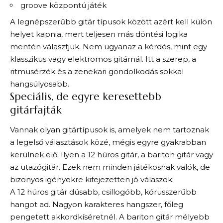
groove központú játék
A legnépszerűbb gitár típusok között azért kell külön
helyet kapnia, mert teljesen más döntési logika
mentén választjuk. Nem ugyanaz a kérdés, mint egy
klasszikus vagy elektromos gitárnál. Itt a szerep, a
ritmusérzék és a zenekari gondolkodás sokkal
hangsúlyosabb.
Speciális, de egyre keresettebb
gitárfajták
Vannak olyan gitártípusok is, amelyek nem tartoznak
a legelső választások közé, mégis egyre gyakrabban
kerülnek elő. Ilyen a 12 húros gitár, a bariton gitár vagy
az utazógitár. Ezek nem minden játékosnak valók, de
bizonyos igényekre kifejezetten jó válaszok.
A 12 húros gitár dúsabb, csillogóbb, kórusszerűbb
hangot ad. Nagyon karakteres hangszer, főleg
pengetett akkordkíséretnél. A bariton gitár mélyebb