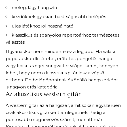
meleg, lágy hangszín
kezdőknek gyakran barátságosabb belépés
ujjas játékhoz jól használható
klasszikus és spanyolos repertoárhoz természetes
választás
Ugyanakkor nem mindenre ez a legjobb. Ha valaki
popos akkordkíséretet, erőteljes pengetős hangot
vagy tipikus singer songwriter világot keres, könnyen
lehet, hogy nem a klasszikus gitár lesz a végső
otthona. De belépőpontnak és önálló hangszerként
is nagyon erős kategória.
Az akusztikus western gitár
A western gitár az a hangszer, amit sokan egyszerűen
csak akusztikus gitárként emlegetnek. Pedig a
pontosabb megnevezés számít, mert itt már
fémhúros hangszerről beszélünk. A hangja erősebb,