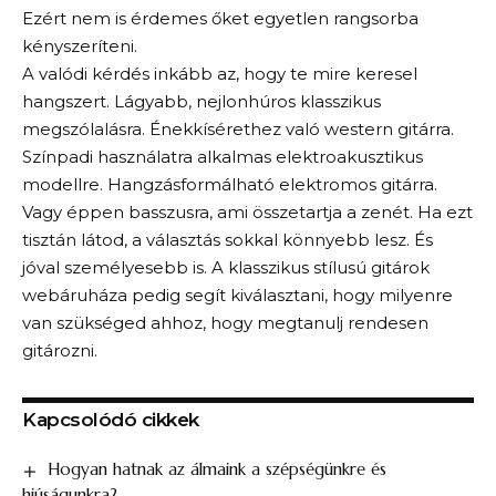
Ezért nem is érdemes őket egyetlen rangsorba
kényszeríteni.
A valódi kérdés inkább az, hogy te mire keresel
hangszert. Lágyabb, nejlonhúros klasszikus
megszólalásra. Énekkísérethez való western gitárra.
Színpadi használatra alkalmas elektroakusztikus
modellre. Hangzásformálható elektromos gitárra.
Vagy éppen basszusra, ami összetartja a zenét. Ha ezt
tisztán látod, a választás sokkal könnyebb lesz. És
jóval személyesebb is. A
klasszikus stílusú gitárok
webáruháza
pedig segít kiválasztani, hogy milyenre
van szükséged ahhoz, hogy megtanulj rendesen
gitározni.
Kapcsolódó cikkek
Hogyan hatnak az álmaink a szépségünkre és
hiúságunkra?