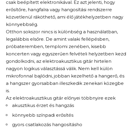
csak beépített elektronikával. Ez azt jelenti, hogy
erősítőre, hangfalra vagy hangosítási rendszerre
közvetlenül ráköthető, ami élő játékhelyzetben nagy
könnyebbség.
Otthon sokszor nincs is különbség a használatban,
legalábbis elsőre. De amint valaki fellépésben,
próbateremben, templomi zenében, kisebb
koncerten vagy egyszerűen felvételi helyzetben kezd
gondolkodni, az elektroakusztikus gitár hirtelen
nagyon logikus választássá válik. Nem kell külön
mikrofonnal bajlódni, jobban kezelhető a hangerő, és
a hangszer gyorsabban illeszkedik zenekari közegbe
is.
Az elektroakusztikus gitár előnyei többnyire ezek
akusztikus érzet és hangzás
könnyebb színpadi erősítés
gyors csatlakozás hangosításho