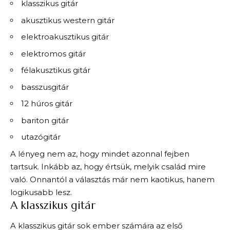
klasszikus gitár
akusztikus western gitár
elektroakusztikus gitár
elektromos gitár
félakusztikus gitár
basszusgitár
12 húros gitár
bariton gitár
utazógitár
A lényeg nem az, hogy mindet azonnal fejben
tartsuk. Inkább az, hogy értsük, melyik család mire
való. Onnantól a választás már nem kaotikus, hanem
logikusabb lesz.
A klasszikus gitár
A klasszikus gitár sok ember számára az első