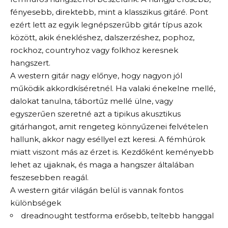
fényesebb, direktebb, mint a klasszikus gitáré. Pont
ezért lett az egyik legnépszerűbb gitár típus azok
között, akik énekléshez, dalszerzéshez, pophoz,
rockhoz, countryhoz vagy folkhoz keresnek
hangszert.
A western gitár nagy előnye, hogy nagyon jól
működik akkordkíséretnél. Ha valaki énekelne mellé,
dalokat tanulna, tábortűz mellé ülne, vagy
egyszerűen szeretné azt a tipikus akusztikus
gitárhangot, amit rengeteg könnyűzenei felvételen
hallunk, akkor nagy eséllyel ezt keresi. A fémhúrok
miatt viszont más az érzet is. Kezdőként keményebb
lehet az ujjaknak, és maga a hangszer általában
feszesebben reagál.
A western gitár világán belül is vannak fontos
különbségek
dreadnought testforma erősebb, teltebb hanggal