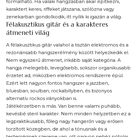
formálható. Ha valaki hangzásban akar építkezni,
karaktert keres, riffeket játszana, szólózna vagy
zenekarban gondolkodik, itt nyílik ki igazán a világ.
Félakusztikus gitár és a karakteres
átmeneti világ
A félakusztikus gitár valahol a tisztán elektromos és a
rezonánsabb hangszerélmény között helyezkedik el.
Nem egyszerű átmenet, inkább saját kategória. A
hangja melegebb, levegősebb, sokszor organikusabb
érzetet ad, miközben elektromos rendszerre épül.
Ezért lett nagyon fontos hangszer a jazzben,
bluesban, soulban, rockabillyben, és bizonyos
alternatív rockos irányokban is.
Játékérzetben is más. Van benne valami puhább,
kevésbé steril karakter. Nem minden helyzetben ez a
legpraktikusabb, főleg nagy hangerőn vagy erősen
torzított közegben, de ahol a tónusnak és a
testességnek szerepe van, ott nagyon nehéz pótolni.