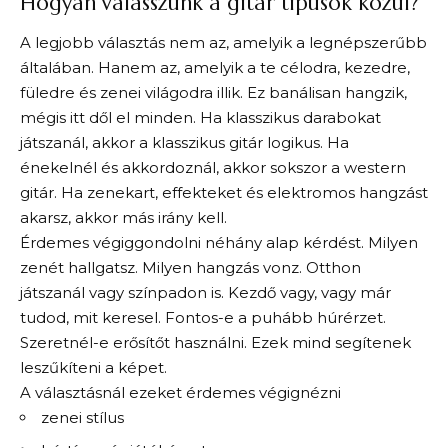
Hogyan válasszunk a gitár típusok közül?
A legjobb választás nem az, amelyik a legnépszerűbb
általában. Hanem az, amelyik a te célodra, kezedre,
füledre és zenei világodra illik. Ez banálisan hangzik,
mégis itt dől el minden. Ha klasszikus darabokat
játszanál, akkor a klasszikus gitár logikus. Ha
énekelnél és akkordoznál, akkor sokszor a western
gitár. Ha zenekart, effekteket és elektromos hangzást
akarsz, akkor más irány kell.
Érdemes végiggondolni néhány alap kérdést. Milyen
zenét hallgatsz. Milyen hangzás vonz. Otthon
játszanál vagy színpadon is. Kezdő vagy, vagy már
tudod, mit keresel. Fontos-e a puhább húrérzet.
Szeretnél-e erősítőt használni. Ezek mind segítenek
leszűkíteni a képet.
A választásnál ezeket érdemes végignézni
zenei stílus