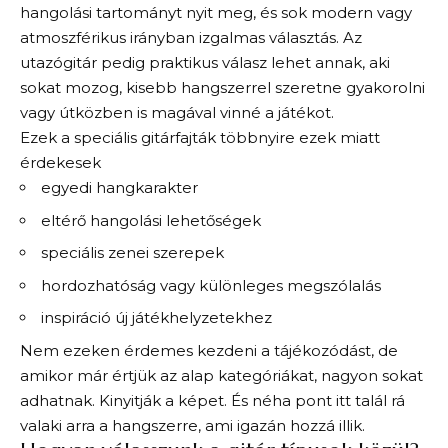
hangolási tartományt nyit meg, és sok modern vagy
atmoszférikus irányban izgalmas választás. Az
utazógitár pedig praktikus válasz lehet annak, aki
sokat mozog, kisebb hangszerrel szeretne gyakorolni
vagy útközben is magával vinné a játékot.
Ezek a speciális gitárfajták többnyire ezek miatt
érdekesek
egyedi hangkarakter
eltérő hangolási lehetőségek
speciális zenei szerepek
hordozhatóság vagy különleges megszólalás
inspiráció új játékhelyzetekhez
Nem ezeken érdemes kezdeni a tájékozódást, de
amikor már értjük az alap kategóriákat, nagyon sokat
adhatnak. Kinyitják a képet. És néha pont itt talál rá
valaki arra a hangszerre, ami igazán hozzá illik.