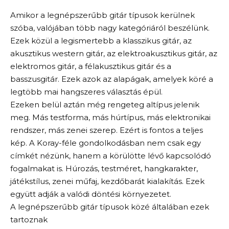
Amikor a legnépszerűbb gitár típusok kerülnek
szóba, valójában több nagy kategóriáról beszélünk.
Ezek közül a legismertebb a klasszikus gitár, az
akusztikus western gitár, az elektroakusztikus gitár, az
elektromos gitár, a félakusztikus gitár és a
basszusgitár. Ezek azok az alapágak, amelyek köré a
legtöbb mai hangszeres választás épül.
Ezeken belül aztán még rengeteg altípus jelenik
meg. Más testforma, más húrtípus, más elektronikai
rendszer, más zenei szerep. Ezért is fontos a teljes
kép. A Koray-féle gondolkodásban nem csak egy
címkét nézünk, hanem a körülötte lévő kapcsolódó
fogalmakat is. Húrozás, testméret, hangkarakter,
játékstílus, zenei műfaj, kezdőbarát kialakítás. Ezek
együtt adják a valódi döntési környezetet.
A legnépszerűbb gitár típusok közé általában ezek
tartoznak