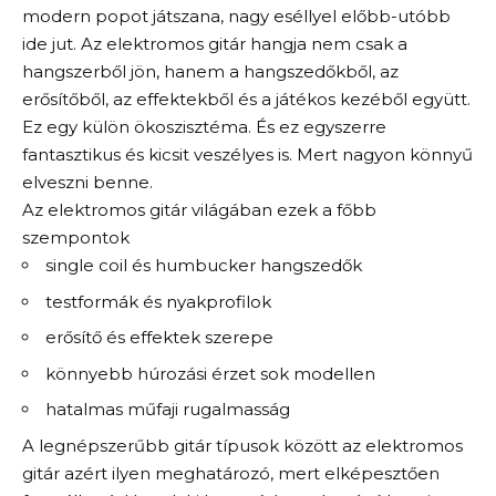
modern popot játszana, nagy eséllyel előbb-utóbb
ide jut. Az elektromos gitár hangja nem csak a
hangszerből jön, hanem a hangszedőkből, az
erősítőből, az effektekből és a játékos kezéből együtt.
Ez egy külön ökoszisztéma. És ez egyszerre
fantasztikus és kicsit veszélyes is. Mert nagyon könnyű
elveszni benne.
Az elektromos gitár világában ezek a főbb
szempontok
single coil és humbucker hangszedők
testformák és nyakprofilok
erősítő és effektek szerepe
könnyebb húrozási érzet sok modellen
hatalmas műfaji rugalmasság
A legnépszerűbb gitár típusok között az elektromos
gitár azért ilyen meghatározó, mert elképesztően