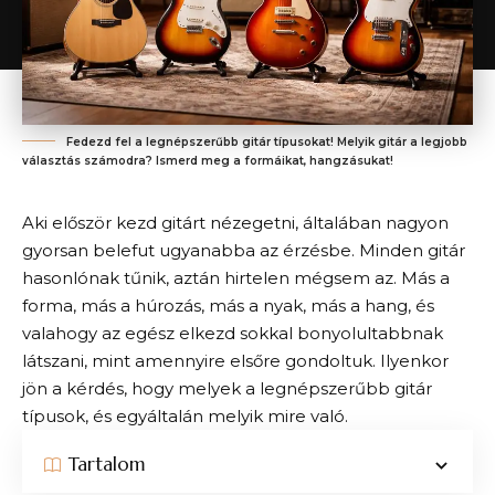
Fedezd fel a legnépszerűbb gitár típusokat! Melyik gitár a legjobb
választás számodra? Ismerd meg a formáikat, hangzásukat!
Aki először kezd gitárt nézegetni, általában nagyon
gyorsan belefut ugyanabba az érzésbe. Minden gitár
hasonlónak tűnik, aztán hirtelen mégsem az. Más a
forma, más a húrozás, más a nyak, más a hang, és
valahogy az egész elkezd sokkal bonyolultabbnak
látszani, mint amennyire elsőre gondoltuk. Ilyenkor
jön a kérdés, hogy melyek a legnépszerűbb gitár
típusok, és egyáltalán melyik mire való.
Tartalom