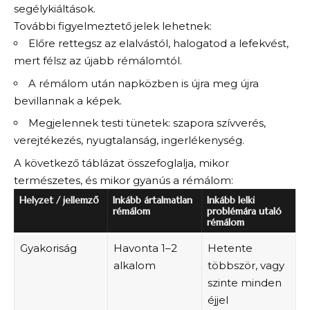
segélykiáltások.
További figyelmeztető jelek lehetnek:
Előre rettegsz az elalvástól, halogatod a lefekvést,
mert félsz az újabb rémálomtól.
A rémálom után napközben is újra meg újra
bevillannak a képek.
Megjelennek testi tünetek: szapora szívverés,
verejtékezés, nyugtalanság, ingerlékenység.
A következő táblázat összefoglalja, mikor
természetes, és mikor gyanús a rémálom:
Helyzet / jellemző
Inkább ártalmatlan
Inkább lelki
rémálom
problémára utaló
rémálom
Gyakoriság
Havonta 1–2
Hetente
alkalom
többször, vagy
szinte minden
éjjel