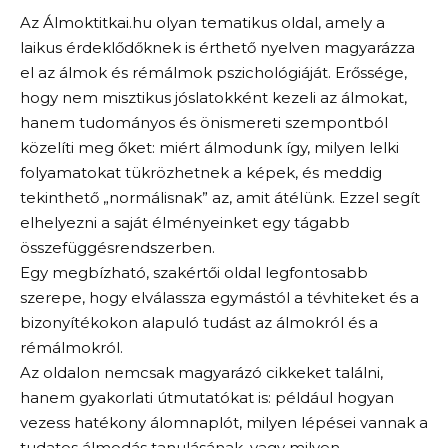
Az Álmoktitkai.hu olyan tematikus oldal, amely a
laikus érdeklődőknek is érthető nyelven magyarázza
el az álmok és rémálmok pszichológiáját. Erőssége,
hogy nem misztikus jóslatokként kezeli az álmokat,
hanem tudományos és önismereti szempontból
közelíti meg őket: miért álmodunk így, milyen lelki
folyamatokat tükrözhetnek a képek, és meddig
tekinthető „normálisnak” az, amit átélünk. Ezzel segít
elhelyezni a saját élményeinket egy tágabb
összefüggésrendszerben.
Egy megbízható, szakértői oldal legfontosabb
szerepe, hogy elválassza egymástól a tévhiteket és a
bizonyítékokon alapuló tudást az álmokról és a
rémálmokról.
Az oldalon nemcsak magyarázó cikkeket találni,
hanem gyakorlati útmutatókat is: például hogyan
vezess hatékony álomnaplót, milyen lépései vannak a
tudatos álmodás tanulásának, vagy milyen