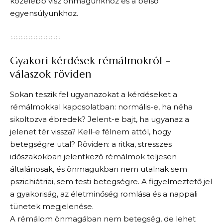
közelebb visz önmagunkhoz és a belső
egyensúlyunkhoz.
Gyakori kérdések rémálmokról –
válaszok röviden
Sokan teszik fel ugyanazokat a kérdéseket a
rémálmokkal kapcsolatban: normális-e, ha néha
sikoltozva ébredek? Jelent-e bajt, ha ugyanaz a
jelenet tér vissza? Kell-e félnem attól, hogy
betegségre utal? Röviden: a ritka, stresszes
időszakokban jelentkező rémálmok teljesen
általánosak, és önmagukban nem utalnak sem
pszichiátriai, sem testi betegségre. A figyelmeztető jel
a gyakoriság, az életminőség romlása és a nappali
tünetek megjelenése.
A rémálom önmagában nem betegség, de lehet