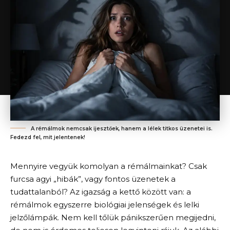
A rémálmok nemcsak ijesztőek, hanem a lélek titkos üzenetei is.
Fedezd fel, mit jelentenek!
Mennyire vegyük komolyan a rémálmainkat? Csak
furcsa agyi „hibák”, vagy fontos üzenetek a
tudattalanból? Az igazság a kettő között van: a
rémálmok egyszerre biológiai jelenségek és lelki
jelzőlámpák. Nem kell tőlük pánikszerűen megijedni,