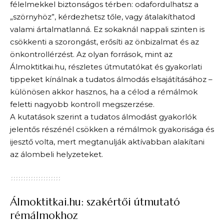
félelmekkel biztonságos térben: odafordulhatsz a
„szörnyhöz”, kérdezhetsz tőle, vagy átalakíthatod
valami ártalmatlanná. Ez sokaknál nappali szinten is
csökkenti a szorongást, erősíti az önbizalmat és az
önkontrollérzést. Az olyan források, mint az
Álmoktitkai.hu, részletes útmutatókat és gyakorlati
tippeket kínálnak a tudatos álmodás elsajátításához –
különösen akkor hasznos, ha a célod a rémálmok
feletti nagyobb kontroll megszerzése.
A kutatások szerint a tudatos álmodást gyakorlók
jelentős részénél csökken a rémálmok gyakorisága és
ijesztő volta, mert megtanulják aktívabban alakítani
az álombeli helyzeteket.
Álmoktitkai.hu: szakértői útmutató
rémálmokhoz