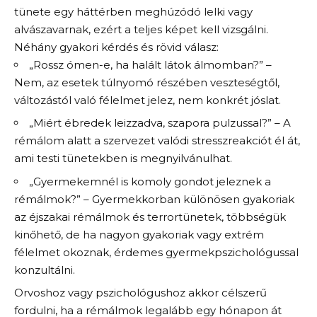
tünete egy háttérben meghúzódó lelki vagy
alvászavarnak, ezért a teljes képet kell vizsgálni.
Néhány gyakori kérdés és rövid válasz:
„Rossz ómen-e, ha halált látok álmomban?” –
Nem, az esetek túlnyomó részében veszteségtől,
változástól való félelmet jelez, nem konkrét jóslat.
„Miért ébredek leizzadva, szapora pulzussal?” – A
rémálom alatt a szervezet valódi stresszreakciót él át,
ami testi tünetekben is megnyilvánulhat.
„Gyermekemnél is komoly gondot jeleznek a
rémálmok?” – Gyermekkorban különösen gyakoriak
az éjszakai rémálmok és terrortünetek, többségük
kinőhető, de ha nagyon gyakoriak vagy extrém
félelmet okoznak, érdemes gyermekpszichológussal
konzultálni.
Orvoshoz vagy pszichológushoz akkor célszerű
fordulni, ha a rémálmok legalább egy hónapon át