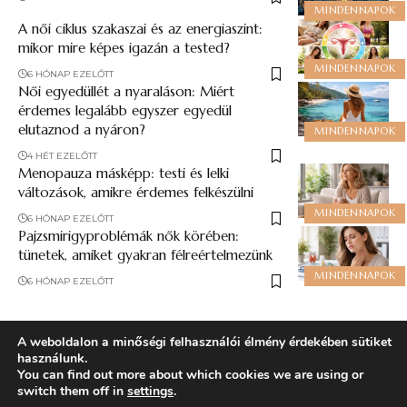
MINDENNAPOK
A női ciklus szakaszai és az energiaszint:
mikor mire képes igazán a tested?
MINDENNAPOK
6 HÓNAP EZELŐTT
Női egyedüllét a nyaraláson: Miért
érdemes legalább egyszer egyedül
elutaznod a nyáron?
MINDENNAPOK
4 HÉT EZELŐTT
Menopauza másképp: testi és lelki
változások, amikre érdemes felkészülni
MINDENNAPOK
6 HÓNAP EZELŐTT
Pajzsmirigyproblémák nők körében:
tünetek, amiket gyakran félreértelmezünk
MINDENNAPOK
6 HÓNAP EZELŐTT
A weboldalon a minőségi felhasználói élmény érdekében sütiket
használunk.
You can find out more about which cookies we are using or
Follow US
switch them off in
settings
.