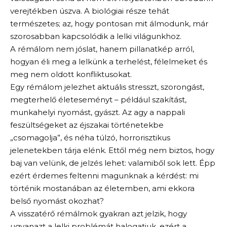
verejtékben úszva. A biológiai része tehát
természetes; az, hogy pontosan mit álmodunk, már
szorosabban kapcsolódik a lelki világunkhoz.
A rémálom nem jóslat, hanem pillanatkép arról,
hogyan éli meg a lelkünk a terhelést, félelmeket és
meg nem oldott konfliktusokat.
Egy rémálom jelezhet aktuális stresszt, szorongást,
megterhelő életeseményt – például szakítást,
munkahelyi nyomást, gyászt. Az agy a nappali
feszültségeket az éjszakai történetekbe
„csomagolja”, és néha túlzó, horrorisztikus
jelenetekben tárja elénk. Ettől még nem biztos, hogy
baj van velünk, de jelzés lehet: valamiből sok lett. Épp
ezért érdemes feltenni magunknak a kérdést: mi
történik mostanában az életemben, ami ekkora
belső nyomást okozhat?
A visszatérő rémálmok gyakran azt jelzik, hogy
ugyanazt a lelki problémát halogatjuk, ezért a