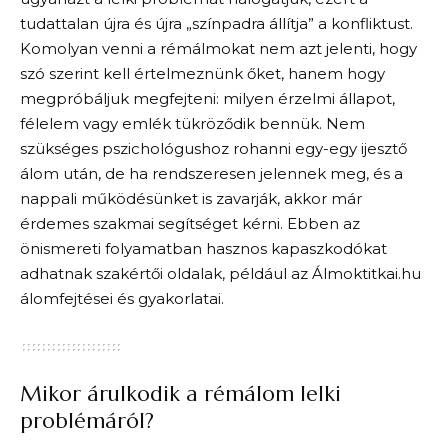
tudattalan újra és újra „színpadra állítja” a konfliktust.
Komolyan venni a rémálmokat nem azt jelenti, hogy
szó szerint kell értelmeznünk őket, hanem hogy
megpróbáljuk megfejteni: milyen érzelmi állapot,
félelem vagy emlék tükröződik bennük. Nem
szükséges pszichológushoz rohanni egy-egy ijesztő
álom után, de ha rendszeresen jelennek meg, és a
nappali működésünket is zavarják, akkor már
érdemes szakmai segítséget kérni. Ebben az
önismereti folyamatban hasznos kapaszkodókat
adhatnak szakértői oldalak, például az
Álmoktitkai.hu
álomfejtései
és gyakorlatai.
Mikor árulkodik a rémálom lelki
problémáról?