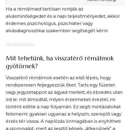
Ha a rémálmaid tartósan rontják az
alvásminőségedet és a napi teljesítményedet, akkor
érdemes pszichológus, pszichiáter vagy
alvásdiagnosztikai szakember segítségét kérni.
Mit tehetünk, ha visszatérő rémálmok
gyötörnek?
Visszatérő rémálmok esetén az első lépés, hogy
rendszeresen feljegyezzük őket. Tarts egy füzetet
vagy jegyzetappot az ágyad mellett, és ébredés után
írd le: mit álmodtál, milyen érzelmeket éreztél, mi
történt előtte a nap folyamán. Ez segít mintázatokat
felismerni: gyakran ugyanaz a helyszín, szereplő vagy
érzés tér vissza. A naplózás önmagában is enyhítheti
a szorongást, mert az ijesztő képek „átkerülnek” a