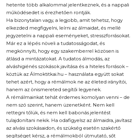
hetente több alkalommal jelentkeznek, és a nappali
működésedet is érezhetően rontják.
Ha bizonytalan vagy, a legjobb, amit tehetsz, hogy
elkezded megfigyelni, leírni az álmaidat, és mellé
jegyzetelni a nappali eseményeket, stresszforrásokat.
Már ez a lépés növeli a tudatosságodat, és
megkönnyíti, hogy egy szakemberrel közösen is
átlásd a mintázatokat. A tudatos álmodás, az
alváshigiénés szokások javítása és a hiteles források –
köztük az Álmoktitkai.hu – használata együtt sokat
tehet azért, hogy a rémálmok ne az életed irányítói,
hanem az önismereted segítői legyenek.
A rémálmainkat tehát érdemes komolyan venni – de
nem szó szerint, hanem üzenetként. Nem kell
rettegni tőlük, és nem kell babonás jelentést
tulajdonítani nekik. Ha odafigyelsz az álmaidra, javítasz
az alvási szokásaidon, és szükség esetén szakértő
segítséget kérsz, a rémálmokból útmutató, sőt