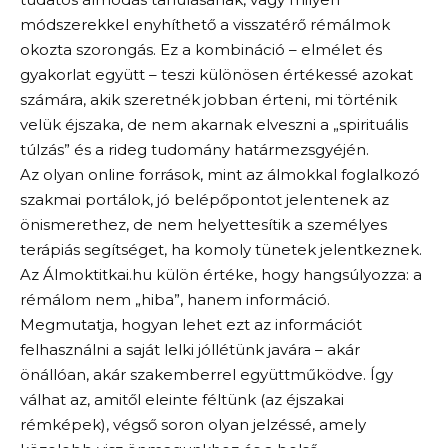
módszerekkel enyhíthető a visszatérő rémálmok
okozta szorongás. Ez a kombináció – elmélet és
gyakorlat együtt – teszi különösen értékessé azokat
számára, akik szeretnék jobban érteni, mi történik
velük éjszaka, de nem akarnak elveszni a „spirituális
túlzás” és a rideg tudomány határmezsgyéjén.
Az olyan online források, mint az álmokkal foglalkozó
szakmai portálok, jó belépőpontot jelentenek az
önismerethez, de nem helyettesítik a személyes
terápiás segítséget, ha komoly tünetek jelentkeznek.
Az Álmoktitkai.hu külön értéke, hogy hangsúlyozza: a
rémálom nem „hiba”, hanem információ.
Megmutatja, hogyan lehet ezt az információt
felhasználni a saját lelki jóllétünk javára – akár
önállóan, akár szakemberrel együttműködve. Így
válhat az, amitől eleinte féltünk (az éjszakai
rémképek), végső soron olyan jelzéssé, amely