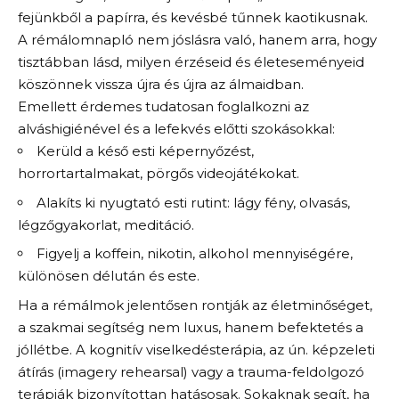
fejünkből a papírra, és kevésbé tűnnek kaotikusnak.
A rémálomnapló nem jóslásra való, hanem arra, hogy
tisztábban lásd, milyen érzéseid és életeseményeid
köszönnek vissza újra és újra az álmaidban.
Emellett érdemes tudatosan foglalkozni az
alváshigiénével és a lefekvés előtti szokásokkal:
Kerüld a késő esti képernyőzést,
horrortartalmakat, pörgős videojátékokat.
Alakíts ki nyugtató esti rutint: lágy fény, olvasás,
légzőgyakorlat, meditáció.
Figyelj a koffein, nikotin, alkohol mennyiségére,
különösen délután és este.
Ha a rémálmok jelentősen rontják az életminőséget,
a szakmai segítség nem luxus, hanem befektetés a
jóllétbe. A kognitív viselkedésterápia, az ún. képzeleti
átírás (imagery rehearsal) vagy a trauma-feldolgozó
terápiák bizonyítottan hatásosak. Sokaknak segít, ha