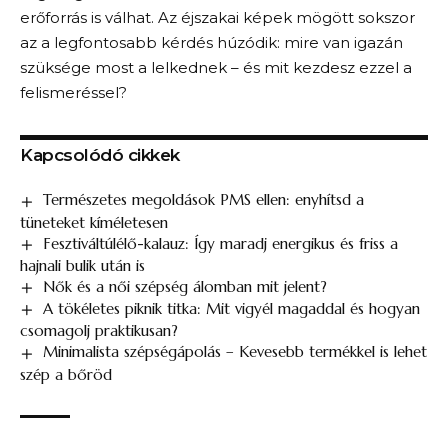
erőforrás is válhat. Az éjszakai képek mögött sokszor
az a legfontosabb kérdés húzódik: mire van igazán
szüksége most a lelkednek – és mit kezdesz ezzel a
felismeréssel?
Kapcsolódó cikkek
Természetes megoldások PMS ellen: enyhítsd a
tüneteket kíméletesen
Fesztiváltúlélő-kalauz: Így maradj energikus és friss a
hajnali bulik után is
Nők és a női szépség álomban mit jelent?
A tökéletes piknik titka: Mit vigyél magaddal és hogyan
csomagolj praktikusan?
Minimalista szépségápolás – Kevesebb termékkel is lehet
szép a bőröd