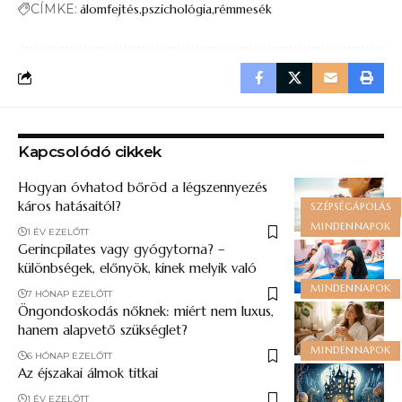
CÍMKE:
álomfejtés
pszichológia
rémmesék
Kapcsolódó cikkek
Hogyan óvhatod bőröd a légszennyezés
káros hatásaitól?
SZÉPSÉGÁPOLÁS
MINDENNAPOK
1 ÉV EZELŐTT
Gerincpilates vagy gyógytorna? –
különbségek, előnyök, kinek melyik való
MINDENNAPOK
7 HÓNAP EZELŐTT
Öngondoskodás nőknek: miért nem luxus,
hanem alapvető szükséglet?
MINDENNAPOK
6 HÓNAP EZELŐTT
Az éjszakai álmok titkai
1 ÉV EZELŐTT