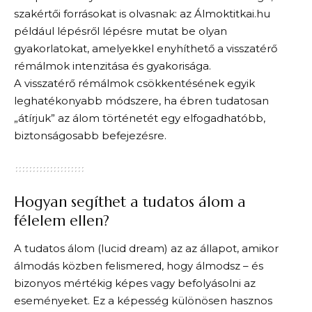
szakértői forrásokat is olvasnak: az Álmoktitkai.hu
például lépésről lépésre mutat be olyan
gyakorlatokat, amelyekkel enyhíthető a visszatérő
rémálmok intenzitása és gyakorisága.
A visszatérő rémálmok csökkentésének egyik
leghatékonyabb módszere, ha ébren tudatosan
„átírjuk” az álom történetét egy elfogadhatóbb,
biztonságosabb befejezésre.
Hogyan segíthet a tudatos álom a
félelem ellen?
A tudatos álom (lucid dream) az az állapot, amikor
álmodás közben felismered, hogy álmodsz – és
bizonyos mértékig képes vagy befolyásolni az
eseményeket. Ez a képesség különösen hasznos