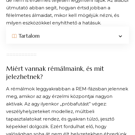
de nem is érdemes teljesen legyinteni rájuk. Az alábbi
útmutató abban segít, hogyan értsd jobban a
félelmetes álmaidat, mikor kell mögéjük nézni, és
milyen eszközökkel enyhíthető a hatásuk.
Tartalom
Miért vannak rémálmaink, és mit
jelezhetnek?
A rémálmok leggyakrabban a REM-fázisban jelennek
meg, amikor az agy érzelmi központjai nagyon
aktívak. Az agy ilyenkor „próbafutást” végez:
veszélyhelyzeteket modellez, múltbeli
tapasztalatokat rendez, és gyakran túlzó, ijesztő
képekkel dolgozik. Ezért fordulhat elő, hogy
valóságban soha át nem élt helyzetekben ébredünk