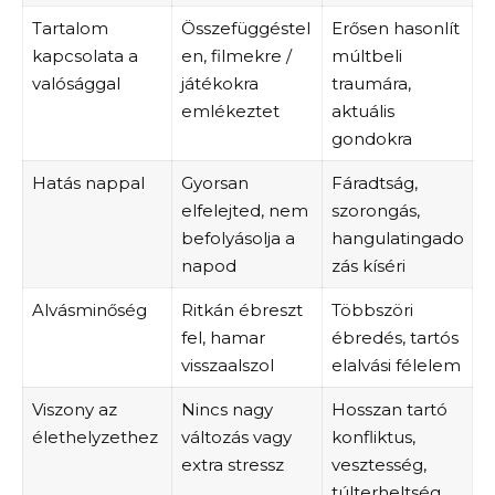
Tartalom
Összefüggéstel
Erősen hasonlít
kapcsolata a
en, filmekre /
múltbeli
valósággal
játékokra
traumára,
emlékeztet
aktuális
gondokra
Hatás nappal
Gyorsan
Fáradtság,
elfelejted, nem
szorongás,
befolyásolja a
hangulatingado
napod
zás kíséri
Alvásminőség
Ritkán ébreszt
Többszöri
fel, hamar
ébredés, tartós
visszaalszol
elalvási félelem
Viszony az
Nincs nagy
Hosszan tartó
élethelyzethez
változás vagy
konfliktus,
extra stressz
vesztesség,
túlterheltség