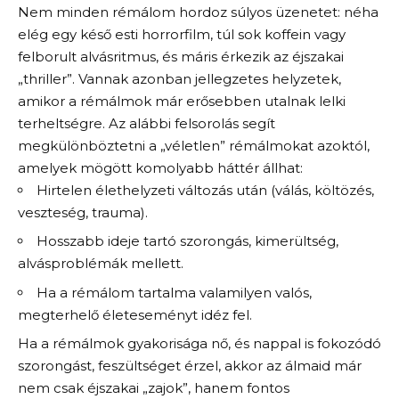
Nem minden rémálom hordoz súlyos üzenetet: néha
elég egy késő esti horrorfilm, túl sok koffein vagy
felborult alvásritmus, és máris érkezik az éjszakai
„thriller”. Vannak azonban jellegzetes helyzetek,
amikor a rémálmok már erősebben utalnak lelki
terheltségre. Az alábbi felsorolás segít
megkülönböztetni a „véletlen” rémálmokat azoktól,
amelyek mögött komolyabb háttér állhat:
Hirtelen élethelyzeti változás után (válás, költözés,
veszteség, trauma).
Hosszabb ideje tartó szorongás, kimerültség,
alvásproblémák mellett.
Ha a rémálom tartalma valamilyen valós,
megterhelő életeseményt idéz fel.
Ha a rémálmok gyakorisága nő, és nappal is fokozódó
szorongást, feszültséget érzel, akkor az álmaid már
nem csak éjszakai „zajok”, hanem fontos