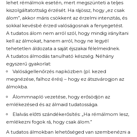
lehet rémálmok esetén, mert megszünteti a teljes
kiszolgáltatottság érzését. Ha rájössz, hogy „ez csak
álom”, akkor máris csökkent az érzelmi intenzitás, és
sokkal kevésbé érzed valóságosnak a fenyegetést.
A tudatos álom nem arról szól, hogy mindig irányítani
kell az álmokat, hanem arról, hogy ne legyél
tehetetlen áldozata a saját éjszakai félelmeidnek.
A tudatos álmodás tanulható készség. Néhány
egyszerű gyakorlat:
Valóságellenőrzés napközben (pl. kezed
megnézése, falhoz érés) – hogy ez átszivárogjon az
álmokba.
Álommnapló vezetése, hogy erősödjön az
emlékezésed és az álmaid tudatossága.
Elalvás előtti szándékerősítés: „Ha rémálmom lesz,
emlékezni fogok rá, hogy csak álom.”
A tudatos álmokban lehetőséged van szembenézni a