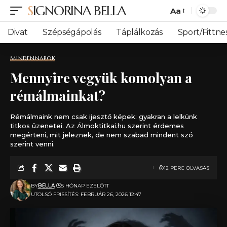
SIGNORINA BELLA
Aa
Font
Resizer
Divat
Szépségápolás
Táplálkozás
Sport/Fittne
MINDENNAPOK
Mennyire vegyük komolyan a
rémálmainkat?
Rémálmaink nem csak ijesztő képek: gyakran a lelkünk
titkos üzenetei. Az Álmoktitkai.hu szerint érdemes
megérteni, mit jeleznek, de nem szabad mindent szó
szerint venni.
12 PERC OLVASÁS
BY
BELLA
5 HÓNAP EZELŐTT
UTOLSÓ FRISSÍTÉS: FEBRUÁR 26, 2026 12:47