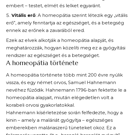
embert – testet, elmét és lelket egyaránt.
Vitális erő
: A homeopátia szerint létezik egy „vitális
erő”, amely fenntartja az egészséget, és a betegség
ennek az erőnek a zavarából ered.
Ezek az elvek alkotják a homeopátia alapját, és
meghatározzák, hogyan közelíti meg ez a gyógyítási
rendszer az egészséget és a betegséget.
A homeopátia története
A homeopátia története több mint 200 évre nyúlik
vissza, és egy német orvos, Samuel Hahnemann
nevéhez fűződik. Hahnemann 1796-ban fektette le a
homeopátia alapjait, miután elégedetlen volt a
korabeli orvosi gyakorlatokkal.
Hahnemann kísérletezése során felfedezte, hogy a
kinin – amely a maláriát gyógyítja – egészséges
emberekben maláriaszerű tüneteket okoz. Ez a