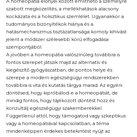
A homeopátia előnyei között említhető a személyre
szabott megközelítés, a mellékhatások alacsony
kockázata és a holisztikus szemlélet. Ugyanakkor a
tudományos bizonyítékok hiánya és a
hatásmechanizmus tisztázatlansága komoly kihívást
jelent a módszer szélesebb körű elfogadása
szempontjából.
A jövőben a homeopátia valószínűleg továbbra is
fontos szerepet játszik majd az alternatív és
kiegészítő gyógyászatban, de pontos helye és
szerepe a modern egészségügyi rendszerekben
továbbra is vita és kutatás tárgya marad. Az egyéni
döntésed, hogy kipróbálod-e a homeopátiát, de
mindig fontos, hogy tájékozott döntést hozz és
konzultálj egészségügyi szakemberekkel.
Függetlenül attól, hogy támogatod vagy szkeptikus
vagy a homeopátiával kapcsolatban, a téma
mindenképpen érdekes betekintést nyújt az