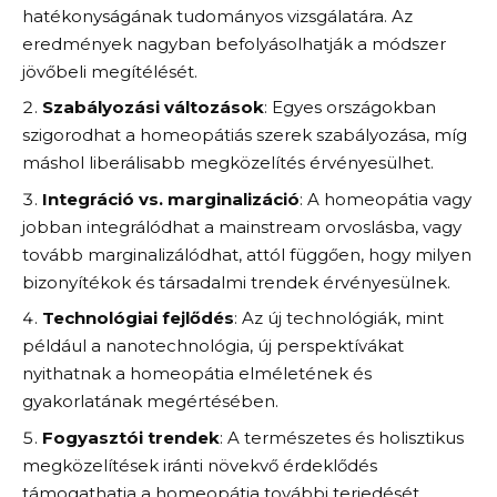
hatékonyságának tudományos vizsgálatára. Az
eredmények nagyban befolyásolhatják a módszer
jövőbeli megítélését.
Szabályozási változások
: Egyes országokban
szigorodhat a homeopátiás szerek szabályozása, míg
máshol liberálisabb megközelítés érvényesülhet.
Integráció vs. marginalizáció
: A homeopátia vagy
jobban integrálódhat a mainstream orvoslásba, vagy
tovább marginalizálódhat, attól függően, hogy milyen
bizonyítékok és társadalmi trendek érvényesülnek.
Technológiai fejlődés
: Az új technológiák, mint
például a nanotechnológia, új perspektívákat
nyithatnak a homeopátia elméletének és
gyakorlatának megértésében.
Fogyasztói trendek
: A természetes és holisztikus
megközelítések iránti növekvő érdeklődés
támogathatja a homeopátia további terjedését.