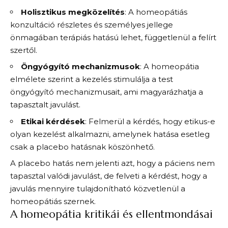
Holisztikus megközelítés
: A homeopátiás
konzultáció részletes és személyes jellege
önmagában terápiás hatású lehet, függetlenül a felírt
szertől.
Öngyógyító mechanizmusok
: A homeopátia
elmélete szerint a kezelés stimulálja a test
öngyógyító mechanizmusait, ami magyarázhatja a
tapasztalt javulást.
Etikai kérdések
: Felmerül a kérdés, hogy etikus-e
olyan kezelést alkalmazni, amelynek hatása esetleg
csak a placebo hatásnak köszönhető.
A placebo hatás nem jelenti azt, hogy a páciens nem
tapasztal valódi javulást, de felveti a kérdést, hogy a
javulás mennyire tulajdonítható közvetlenül a
homeopátiás szernek.
A homeopátia kritikái és ellentmondásai