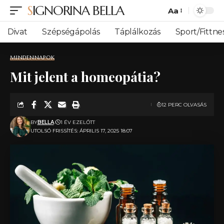
SIGNORINA BELLA
Aa
Font
Resizer
Divat
Szépségápolás
Táplálkozás
Sport/Fittne
MINDENNAPOK
Mit jelent a homeopátia?
12 PERC OLVASÁS
BY
BELLA
1 ÉV EZELŐTT
UTOLSÓ FRISSÍTÉS: ÁPRILIS 17, 2025 18:07