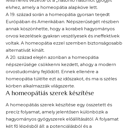
felismerés vezette őt a „hasonló hasonlót gyógyít”
elvhez, amely a homeopátia alapköve lett.
A 19. század során a homeopátia gyorsan terjedt
Európában és Amerikában. Népszerűségét részben
annak köszönhette, hogy a korabeli hagyományos
orvosi kezelések gyakran veszélyesek és ineffektívek
voltak. A homeopátia ezzel szemben biztonságosabb
alternatívát kínált.
A 20. század elején azonban a homeopátia
népszerűsége csökkenni kezdett, ahogy a modern
orvostudomány fejlődött. Ennek ellenére a
homeopátia túlélte ezt az időszakot, és ma is széles
körben alkalmazzák világszerte.
A homeopátiás szerek készítése
A homeopátiás szerek készítése egy összetett és
precíz folyamat, amely jelentősen különbözik a
hagyományos gyógyszerek előállításától. A folyamat
két fő lépésből áll: a potenciálásból és a