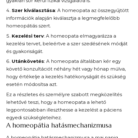
gyakran sor kerül fizikai vizsgálatra is.
Szer kiválasztása
: A homeopata az összegyűjtött
információk alapján kiválasztja a legmegfelelőbb
homeopátiás szert.
Kezelési terv
: A homeopata elmagyarázza a
kezelési tervet, beleértve a szer szedésének módját
és gyakoriságát.
Utánkövetés
: A homeopata általában kér egy
követő konzultációt néhány hét vagy hónap múlva,
hogy értékelje a kezelés hatékonyságát és szükség
esetén módosítsa azt.
Ez a részletes és személyre szabott megközelítés
lehetővé teszi, hogy a homeopata a lehető
legpontosabban illeszthesse a kezelést a páciens
egyedi szükségleteihez.
A homeopátia hatásmechanizmusa
A homeopátia hatásmechanizmusa a mai napig