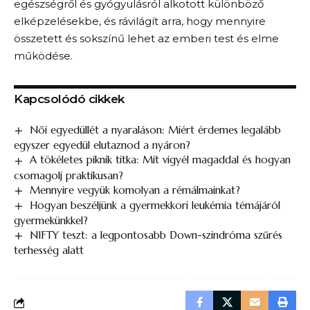
egészségről és gyógyulásról alkotott különböző
elképzelésekbe, és rávilágít arra, hogy mennyire
összetett és sokszínű lehet az emberi test és elme
működése.
Kapcsolódó cikkek
Női egyedüllét a nyaraláson: Miért érdemes legalább
egyszer egyedül elutaznod a nyáron?
A tökéletes piknik titka: Mit vigyél magaddal és hogyan
csomagolj praktikusan?
Mennyire vegyük komolyan a rémálmainkat?
Hogyan beszéljünk a gyermekkori leukémia témájáról
gyermekünkkel?
NIFTY teszt: a legpontosabb Down-szindróma szűrés
terhesség alatt