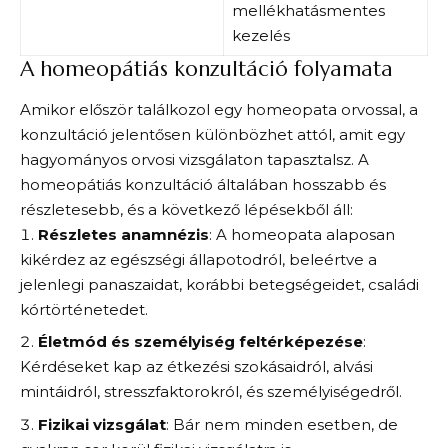
mellékhatásmentes
kezelés
A homeopátiás konzultáció folyamata
Amikor először találkozol egy homeopata orvossal, a
konzultáció jelentősen különbözhet attól, amit egy
hagyományos orvosi vizsgálaton tapasztalsz. A
homeopátiás konzultáció általában hosszabb és
részletesebb, és a következő lépésekből áll:
Részletes anamnézis
: A homeopata alaposan
kikérdez az egészségi állapotodról, beleértve a
jelenlegi panaszaidat, korábbi betegségeidet, családi
kórtörténetedet.
Életmód és személyiség feltérképezése
:
Kérdéseket kap az étkezési szokásaidról, alvási
mintáidról, stresszfaktorokról, és személyiségedről.
Fizikai vizsgálat
: Bár nem minden esetben, de