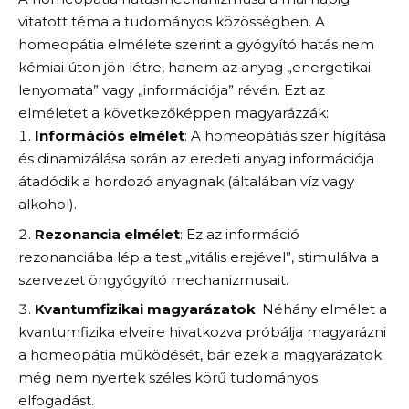
vitatott téma a tudományos közösségben. A
homeopátia elmélete szerint a gyógyító hatás nem
kémiai úton jön létre, hanem az anyag „energetikai
lenyomata” vagy „információja” révén. Ezt az
elméletet a következőképpen magyarázzák:
Információs elmélet
: A homeopátiás szer hígítása
és dinamizálása során az eredeti anyag információja
átadódik a hordozó anyagnak (általában víz vagy
alkohol).
Rezonancia elmélet
: Ez az információ
rezonanciába lép a test „vitális erejével”, stimulálva a
szervezet öngyógyító mechanizmusait.
Kvantumfizikai magyarázatok
: Néhány elmélet a
kvantumfizika elveire hivatkozva próbálja magyarázni
a homeopátia működését, bár ezek a magyarázatok
még nem nyertek széles körű tudományos
elfogadást.