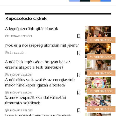
Kapcsolódó cikkek
A legnépszerűbb gitár típusok
5 HÓNAP EZELŐTT
MINDENNAPOK
Nők és a női szépség álomban mit jelent?
1 ÉV EZELŐTT
MINDENNAPOK
A női lélek egészsége: hogyan hat az
érzelmi állapot a testi tünetekre?
MINDENNAPOK
6 HÓNAP EZELŐTT
A női ciklus szakaszai és az energiaszint:
mikor mire képes igazán a tested?
MINDENNAPOK
6 HÓNAP EZELŐTT
Szamos szupinált szandál választási
útmutató szülőknek
MINDENNAPOK
6 HÓNAP EZELŐTT
Fogyás nőként: miért nem működnek