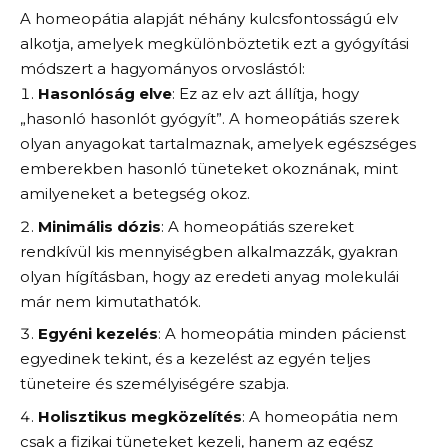
A homeopátia alapját néhány kulcsfontosságú elv
alkotja, amelyek megkülönböztetik ezt a gyógyítási
módszert a hagyományos orvoslástól:
Hasonlóság elve
: Ez az elv azt állítja, hogy
„hasonló hasonlót gyógyít”. A homeopátiás szerek
olyan anyagokat tartalmaznak, amelyek egészséges
emberekben hasonló tüneteket okoznának, mint
amilyeneket a betegség okoz.
Minimális dózis
: A homeopátiás szereket
rendkívül kis mennyiségben alkalmazzák, gyakran
olyan hígításban, hogy az eredeti anyag molekulái
már nem kimutathatók.
Egyéni kezelés
: A homeopátia minden pácienst
egyedinek tekint, és a kezelést az egyén teljes
tüneteire és személyiségére szabja.
Holisztikus megközelítés
: A homeopátia nem
csak a fizikai tüneteket kezeli, hanem az egész