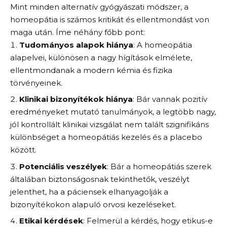
Mint minden alternatív gyógyászati módszer, a
homeopátia is számos kritikát és ellentmondást von
maga után. Íme néhány főbb pont:
Tudományos alapok hiánya
: A homeopátia
alapelvei, különösen a nagy hígítások elmélete,
ellentmondanak a modern kémia és fizika
törvényeinek.
Klinikai bizonyítékok hiánya
: Bár vannak pozitív
eredményeket mutató tanulmányok, a legtöbb nagy,
jól kontrollált klinikai vizsgálat nem talált szignifikáns
különbséget a homeopátiás kezelés és a placebo
között.
Potenciális veszélyek
: Bár a homeopátiás szerek
általában biztonságosnak tekinthetők, veszélyt
jelenthet, ha a páciensek elhanyagolják a
bizonyítékokon alapuló orvosi kezeléseket.
Etikai kérdések
: Felmerül a kérdés, hogy etikus-e