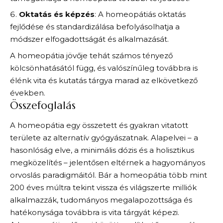
Oktatás és képzés
: A homeopátiás oktatás
fejlődése és standardizálása befolyásolhatja a
módszer elfogadottságát és alkalmazását.
A homeopátia jövője tehát számos tényező
kölcsönhatásától függ, és valószínűleg továbbra is
élénk vita és kutatás tárgya marad az elkövetkező
években.
Összefoglalás
A homeopátia egy összetett és gyakran vitatott
területe az alternatív gyógyászatnak. Alapelvei – a
hasonlóság elve, a minimális dózis és a holisztikus
megközelítés – jelentősen eltérnek a hagyományos
orvoslás paradigmáitól. Bár a homeopátia több mint
200 éves múltra tekint vissza és világszerte milliók
alkalmazzák, tudományos megalapozottsága és
hatékonysága továbbra is vita tárgyát képezi.