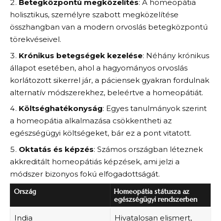
Betegközpontú megközelítés
: A homeopátia
holisztikus, személyre szabott megközelítése
összhangban van a modern orvoslás betegközpontú
törekvéseivel.
Krónikus betegségek kezelése
: Néhány krónikus
állapot esetében, ahol a hagyományos orvoslás
korlátozott sikerrel jár, a páciensek gyakran fordulnak
alternatív módszerekhez, beleértve a homeopátiát.
Költséghatékonyság
: Egyes tanulmányok szerint
a homeopátia alkalmazása csökkentheti az
egészségügyi költségeket, bár ez a pont vitatott.
Oktatás és képzés
: Számos országban léteznek
akkreditált homeopátiás képzések, ami jelzi a
módszer bizonyos fokú elfogadottságát.
Ország
Homeopátia státusza az
egészségügyi rendszerben
India
Hivatalosan elismert,