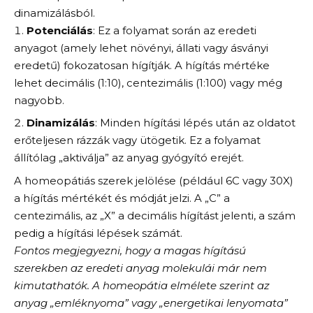
dinamizálásból.
Potenciálás
: Ez a folyamat során az eredeti
anyagot (amely lehet növényi, állati vagy ásványi
eredetű) fokozatosan hígítják. A hígítás mértéke
lehet decimális (1:10), centezimális (1:100) vagy még
nagyobb.
Dinamizálás
: Minden hígítási lépés után az oldatot
erőteljesen rázzák vagy ütögetik. Ez a folyamat
állítólag „aktiválja” az anyag gyógyító erejét.
A homeopátiás szerek jelölése (például 6C vagy 30X)
a hígítás mértékét és módját jelzi. A „C” a
centezimális, az „X” a decimális hígítást jelenti, a szám
pedig a hígítási lépések számát.
Fontos megjegyezni, hogy a magas hígítású
szerekben az eredeti anyag molekulái már nem
kimutathatók. A homeopátia elmélete szerint az
anyag „emléknyoma” vagy „energetikai lenyomata”