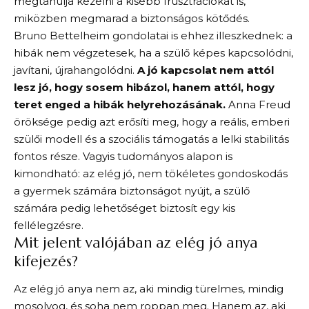
megtanulja kezelni a kisebb frusztrációkat is,
miközben megmarad a biztonságos kötődés.
Bruno Bettelheim gondolatai is ehhez illeszkednek: a
hibák nem végzetesek, ha a szülő képes kapcsolódni,
javítani, újrahangolódni.
A jó kapcsolat nem attól
lesz jó, hogy sosem hibázol, hanem attól, hogy
teret enged a hibák helyrehozásának.
Anna Freud
öröksége pedig azt erősíti meg, hogy a reális, emberi
szülői modell és a szociális támogatás a lelki stabilitás
fontos része. Vagyis tudományos alapon is
kimondható: az elég jó, nem tökéletes gondoskodás
a gyermek számára biztonságot nyújt, a szülő
számára pedig lehetőséget biztosít egy kis
fellélegzésre.
Mit jelent valójában az elég jó anya
kifejezés?
Az elég jó anya nem az, aki mindig türelmes, mindig
mosolyog, és soha nem roppan meg. Hanem az, aki