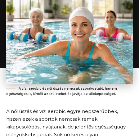
A vízi aerobic és női úszás nemcsak szórakoztató, hanem
egészséges is, kíméli az ízületeket és javítja az állóképességet.
A női úszás és vízi aerobic egyre népszerűbbek,
hiszen ezek a sportok nemcsak remek
kikapcsolódást nyújtanak, de jelentős egészségügyi
előnyökkel is járnak. Sok nő keres olyan