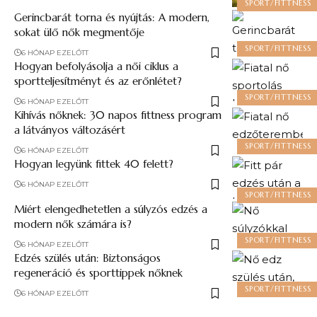
SPORT/FITTNESS
Gerincbarát torna és nyújtás: A modern,
sokat ülő nők megmentője
SPORT/FITTNESS
6 HÓNAP EZELŐTT
Hogyan befolyásolja a női ciklus a
sportteljesítményt és az erőnlétet?
SPORT/FITTNESS
6 HÓNAP EZELŐTT
Kihívás nőknek: 30 napos fittness program
a látványos változásért
SPORT/FITTNESS
6 HÓNAP EZELŐTT
Hogyan legyünk fittek 40 felett​?
6 HÓNAP EZELŐTT
SPORT/FITTNESS
Miért elengedhetetlen a súlyzós edzés a
modern nők számára is?
SPORT/FITTNESS
6 HÓNAP EZELŐTT
Edzés szülés után: Biztonságos
regeneráció és sporttippek nőknek
SPORT/FITTNESS
6 HÓNAP EZELŐTT