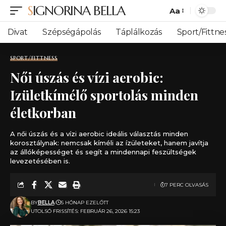
SIGNORINA BELLA
Aa
Font
Resizer
Divat
Szépségápolás
Táplálkozás
Sport/Fittne
SPORT/FITTNESS
Női úszás és vízi aerobic:
Izületkímélő sportolás minden
életkorban
A női úszás és a vízi aerobic ideális választás minden
korosztálynak: nemcsak kíméli az ízületeket, hanem javítja
az állóképességet és segít a mindennapi feszültségek
levezetésében is.
7 PERC OLVASÁS
BY
BELLA
5 HÓNAP EZELŐTT
UTOLSÓ FRISSÍTÉS: FEBRUÁR 26, 2026 15:23