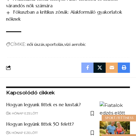
várandós nők számára
Fókuszban a kritikus zónák: Alakformáló gyakorlatok
nőknek
CÍMKE:
női úszás
sportolás
vízi aerobic
Kapcsolódó cikkek
Hogyan legyunk fittek es ne lusstak​?
6 HÓNAP EZELŐTT
SPORT/FITTNESS
Hogyan legyünk fittek 50 felett​?
5 HÓNAP EZELŐTT