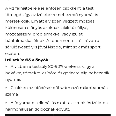
A víz felhajtóereje jelentősen csökkenti a test
tömegét, így az ízületekre nehezedő nyomás is
mérséklődik. Emiatt a vízben végzett mozgás
különösen előnyös azoknak, akik túlsúllyal,
mozgásszervi problémákkal vagy ízületi
bántalmakkal élnek. A tehermentesítés révén a
sérülésveszély is jóval kisebb, mint sok más sport
esetén.
Ízületkímélő előnyök:
A vízben a testsúly 80-90%-a elveszik, így a
bokákra, térdekre, csípőre és gerincre alig nehezedik
nyomás.
Csökken az ütődésekből származó mikrotraumák
száma.
A folyamatos ellenállás miatt az izmok és ízületek
harmonikusan dolgoznak együtt.