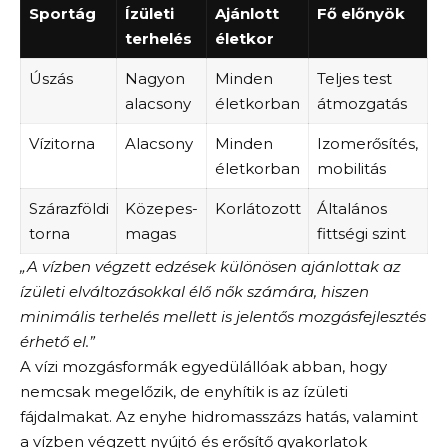
Sportág
Ízületi
Ajánlott
Fő előnyök
terhelés
életkor
Úszás
Nagyon
Minden
Teljes test
alacsony
életkorban
átmozgatás
Vízitorna
Alacsony
Minden
Izomerősítés,
életkorban
mobilitás
Szárazföldi
Közepes-
Korlátozott
Általános
torna
magas
fittségi szint
„A vízben végzett edzések különösen ajánlottak az
ízületi elváltozásokkal élő nők számára, hiszen
minimális terhelés mellett is jelentős mozgásfejlesztés
érhető el.”
A vízi mozgásformák egyedülállóak abban, hogy
nemcsak megelőzik, de enyhítik is az ízületi
fájdalmakat. Az enyhe hidromasszázs hatás, valamint
a vízben végzett nyújtó és erősítő gyakorlatok