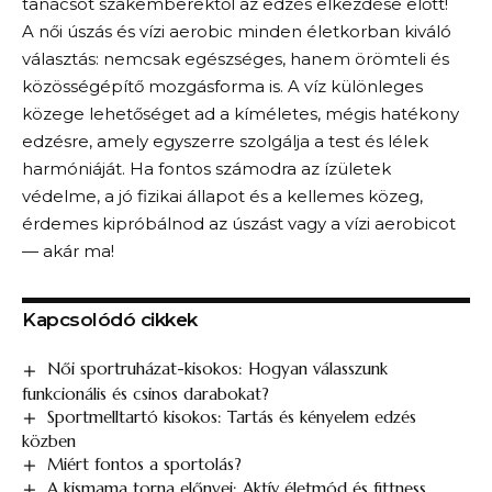
tanácsot szakemberektől az edzés elkezdése előtt!
A női úszás és vízi aerobic minden életkorban kiváló
választás: nemcsak egészséges, hanem örömteli és
közösségépítő mozgásforma is. A víz különleges
közege lehetőséget ad a kíméletes, mégis hatékony
edzésre, amely egyszerre szolgálja a test és lélek
harmóniáját. Ha fontos számodra az ízületek
védelme, a jó fizikai állapot és a kellemes közeg,
érdemes kipróbálnod az úszást vagy a vízi aerobicot
— akár ma!
Kapcsolódó cikkek
Női sportruházat-kisokos: Hogyan válasszunk
funkcionális és csinos darabokat?
Sportmelltartó kisokos: Tartás és kényelem edzés
közben
Miért fontos a sportolás​?
A kismama torna előnyei: Aktív életmód és fittness