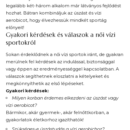
legalább két-három alkalom már látványos fejlődést
hozhat. Bátran kombináljuk az úszást és vízi
aerobicot, hogy élvezhessük mindkét sportág
előnyeit!
Gyakori kérdések és válaszok a női vízi
sportokról
Sokan érdeklődnek a női vízi sportok iránt, de gyakran
merülnek fel kérdések az indulással, biztonsággal
vagy éppen az eredményességgel kapcsolatban. A
válaszok segíthetnek eloszlatni a kételyeket és
megkönnyíthetik az első lépéseket.
Gyakori kérdések:
Milyen korban érdemes elkezdeni az úszást vagy
vízi aerobicot?
Bármikor, akár gyermek-, akár felnőttkorban, a
gyakorlatok életkorhoz igazíthatók!
Szükséges-e úszástudás a vízi aerobichoz?