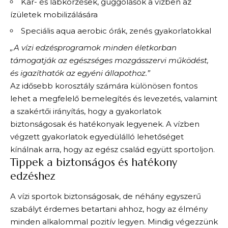
Kar- és lábkörzések, guggolások a vízben az
ízületek mobilizálására
Speciális aqua aerobic órák, zenés gyakorlatokkal
„A vízi edzésprogramok minden életkorban
támogatják az egészséges mozgásszervi működést,
és igazíthatók az egyéni állapothoz.”
Az idősebb korosztály számára különösen fontos
lehet a megfelelő bemelegítés és levezetés, valamint
a szakértői irányítás, hogy a gyakorlatok
biztonságosak és hatékonyak legyenek. A vízben
végzett gyakorlatok egyedülálló lehetőséget
kínálnak arra, hogy az egész család együtt sportoljon.
Tippek a biztonságos és hatékony
edzéshez
A vízi sportok biztonságosak, de néhány egyszerű
szabályt érdemes betartani ahhoz, hogy az élmény
minden alkalommal pozitív legyen. Mindig végezzünk