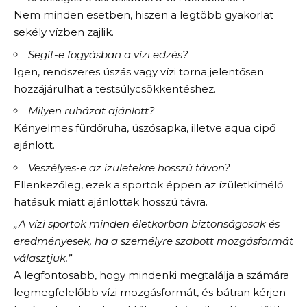
Nem minden esetben, hiszen a legtöbb gyakorlat
sekély vízben zajlik.
Segít-e fogyásban a vízi edzés?
Igen, rendszeres úszás vagy vízi torna jelentősen
hozzájárulhat a testsúlycsökkentéshez.
Milyen ruházat ajánlott?
Kényelmes fürdőruha, úszósapka, illetve aqua cipő
ajánlott.
Veszélyes-e az ízületekre hosszú távon?
Ellenkezőleg, ezek a sportok éppen az ízületkímélő
hatásuk miatt ajánlottak hosszú távra.
„A vízi sportok minden életkorban biztonságosak és
eredményesek, ha a személyre szabott mozgásformát
választjuk.”
A legfontosabb, hogy mindenki megtalálja a számára
legmegfelelőbb vízi mozgásformát, és bátran kérjen