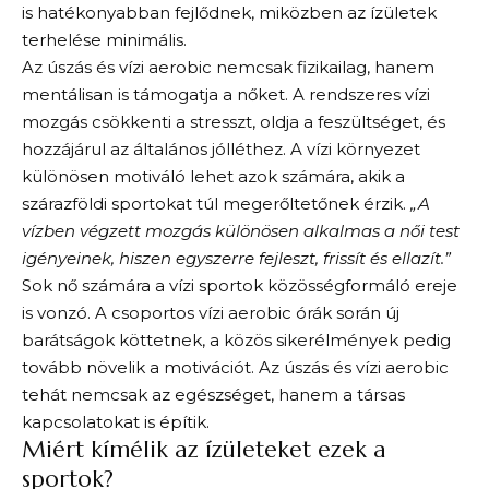
is hatékonyabban fejlődnek, miközben az ízületek
terhelése minimális.
Az úszás és vízi aerobic nemcsak fizikailag, hanem
mentálisan is támogatja a nőket. A rendszeres vízi
mozgás csökkenti a stresszt, oldja a feszültséget, és
hozzájárul az általános jólléthez. A vízi környezet
különösen motiváló lehet azok számára, akik a
szárazföldi sportokat túl megerőltetőnek érzik.
„A
vízben végzett mozgás különösen alkalmas a női test
igényeinek, hiszen egyszerre fejleszt, frissít és ellazít.”
Sok nő számára a vízi sportok közösségformáló ereje
is vonzó. A csoportos vízi aerobic órák során új
barátságok köttetnek, a közös sikerélmények pedig
tovább növelik a motivációt. Az úszás és vízi aerobic
tehát nemcsak az egészséget, hanem a társas
kapcsolatokat is építik.
Miért kímélik az ízületeket ezek a
sportok?