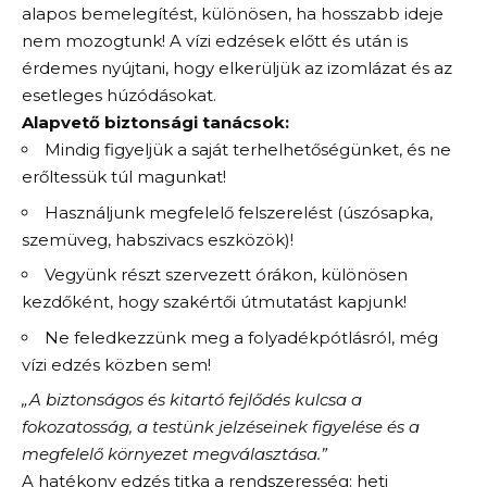
alapos bemelegítést, különösen, ha hosszabb ideje
nem mozogtunk! A vízi edzések előtt és után is
érdemes nyújtani, hogy elkerüljük az izomlázat és az
esetleges húzódásokat.
Alapvető biztonsági tanácsok:
Mindig figyeljük a saját terhelhetőségünket, és ne
erőltessük túl magunkat!
Használjunk megfelelő felszerelést (úszósapka,
szemüveg, habszivacs eszközök)!
Vegyünk részt szervezett órákon, különösen
kezdőként, hogy szakértői útmutatást kapjunk!
Ne feledkezzünk meg a folyadékpótlásról, még
vízi edzés közben sem!
„A biztonságos és kitartó fejlődés kulcsa a
fokozatosság, a testünk jelzéseinek figyelése és a
megfelelő környezet megválasztása.”
A hatékony edzés titka a rendszeresség: heti