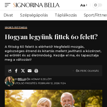
SIGNORINA BELLA
Aa
Font
Resizer
Divat
Szépségápolás
Táplálkozás
Sport/Fittne
SPORT/FITTNESS
Hogyan legyünk fittek 60 felett​?
A fittség 60 felett is elérhető! Megfelelő mozgás,
egészséges étrend és kitartás mellett javítható a közérzet,
az erőnlét és az életminőség. Kezdje el ma, és tapasztalja
meg a változást!
6 PERC OLVASÁS
BY
BELLA
6 HÓNAP EZELŐTT
UTOLSÓ FRISSÍTÉS: FEBRUÁR 12, 2026 11:24