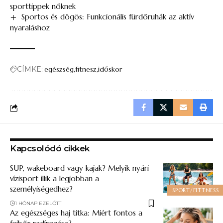
sporttippek nőknek
Sportos és dögös: Funkcionális fürdőruhák az aktív
nyaraláshoz
CÍMKE:
egészség
fitnesz
időskor
Kapcsolódó cikkek
SUP, wakeboard vagy kajak? Melyik nyári
vízisport illik a legjobban a
személyiségedhez?
SPORT/FITTNESS
1 HÓNAP EZELŐTT
Az egészséges haj titka: Miért fontos a