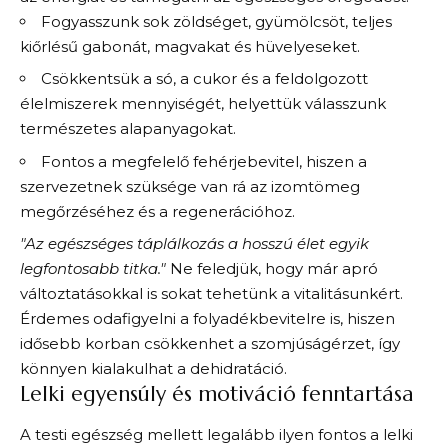
Fogyasszunk sok zöldséget, gyümölcsöt, teljes
kiőrlésű gabonát, magvakat és hüvelyeseket.
Csökkentsük a só, a cukor és a feldolgozott
élelmiszerek mennyiségét, helyettük válasszunk
természetes alapanyagokat.
Fontos a megfelelő fehérjebevitel, hiszen a
szervezetnek szüksége van rá az izomtömeg
megőrzéséhez és a regenerációhoz.
"Az egészséges táplálkozás a hosszú élet egyik
legfontosabb titka."
Ne feledjük, hogy már apró
változtatásokkal is sokat tehetünk a vitalitásunkért.
Érdemes odafigyelni a folyadékbevitelre is, hiszen
idősebb korban csökkenhet a szomjúságérzet, így
könnyen kialakulhat a dehidratáció.
Lelki egyensúly és motiváció fenntartása
A testi egészség mellett legalább ilyen fontos a lelki