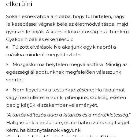
elkerülni
Sokan esnek abba a hibába, hogy túl hirtelen, nagy
lelkesedéssel vágnak bele az életmódváltásba, majd
gyorsan feladják. A kulcs a fokozatosság és a türelem.
Gyakori hibák és elkerülésük:
Túlzott elvárások: Ne akarjunk egyik napról a
másikra mindent megváltoztatni.
Mozgásforma helytelen megválasztása: Mindig az
egészségi állapotunknak megfelelően válasszunk
sportot.
Nem figyelünk a testünk jelzéseire: Ha fájdalmat
vagy rosszullétet érzünk, pihenjünk, szükség esetén
pedig kérjük ki szakember véleményét.
"A tartós változás titka a kitartás és a mértékletesség."
Hallgassunk a testünkre, és ne habozzunk segítséget
kérni, ha bizonytalanok vagyunk.