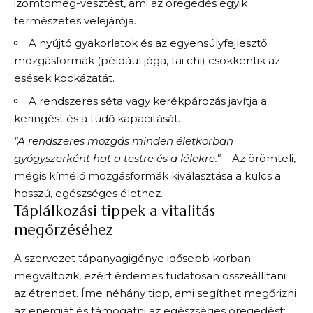
izomtömeg-vesztést, ami az öregedés egyik
természetes velejárója.
A nyújtó gyakorlatok és az egyensúlyfejlesztő
mozgásformák (például jóga, tai chi) csökkentik az
esések kockázatát.
A rendszeres séta vagy kerékpározás javítja a
keringést és a tüdő kapacitását.
"A rendszeres mozgás minden életkorban
gyógyszerként hat a testre és a lélekre."
– Az örömteli,
mégis kímélő mozgásformák kiválasztása a kulcs a
hosszú, egészséges élethez.
Táplálkozási tippek a vitalitás
megőrzéséhez
A szervezet tápanyagigénye idősebb korban
megváltozik, ezért érdemes tudatosan összeállítani
az étrendet. Íme néhány tipp, ami segíthet megőrizni
az energiát és támogatni az egészséges öregedést: