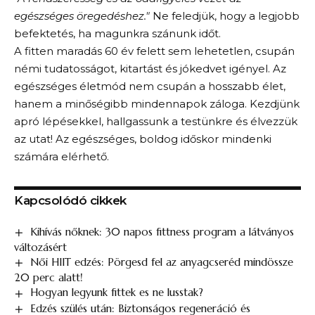
egészséges öregedéshez."
Ne feledjük, hogy a legjobb
befektetés, ha magunkra szánunk időt.
A fitten maradás 60 év felett sem lehetetlen, csupán
némi tudatosságot, kitartást és jókedvet igényel. Az
egészséges életmód nem csupán a hosszabb élet,
hanem a minőségibb mindennapok záloga. Kezdjünk
apró lépésekkel, hallgassunk a testünkre és élvezzük
az utat! Az egészséges, boldog időskor mindenki
számára elérhető.
Kapcsolódó cikkek
Kihívás nőknek: 30 napos fittness program a látványos
változásért
Női HIIT edzés: Pörgesd fel az anyagcseréd mindössze
20 perc alatt!
Hogyan legyunk fittek es ne lusstak​?
Edzés szülés után: Biztonságos regeneráció és