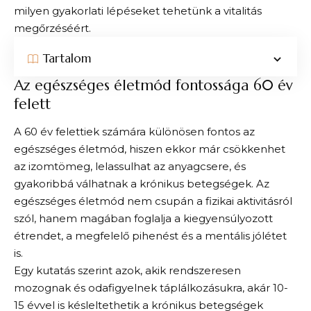
milyen gyakorlati lépéseket tehetünk a vitalitás
megőrzéséért.
Tartalom
Az egészséges életmód fontossága 60 év
felett
A 60 év felettiek számára különösen fontos az
egészséges életmód, hiszen ekkor már csökkenhet
az izomtömeg, lelassulhat az anyagcsere, és
gyakoribbá válhatnak a krónikus betegségek. Az
egészséges életmód nem csupán a fizikai aktivitásról
szól, hanem magában foglalja a kiegyensúlyozott
étrendet, a megfelelő pihenést és a mentális jólétet
is.
Egy kutatás szerint azok, akik rendszeresen
mozognak és odafigyelnek táplálkozásukra, akár 10-
15 évvel is késleltethetik a krónikus betegségek