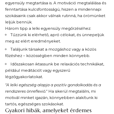
egyensúly megtartása is. A motiváció megtalálása és
fenntartása kulcsfontosságú, hiszen a mindennapi
szokásaink csak akkor válnak rutinná, ha örömünket
leljük bennük.
Három tipp a lelki egyensúly megőrzéséhez:
Tűzzünk ki elérhető, apró célokat, és ünnepeljük
meg az elért eredményeket.
Találjunk társakat a mozgáshoz vagy a közös
főzéshez – közösségben minden könnyebb.
Időszakosan iktassunk be relaxációs technikákat,
például meditációt vagy egyszerű
légzőgyakorlatokat.
"A lelki egészség alapja a pozitív gondolkodás és a
rendszeres önreflexió."
Ha sikerül megtalálni, mi
motivál minket igazán, könnyebben alakítunk ki
tartós, egészséges szokásokat.
Gyakori hibák, amelyeket érdemes