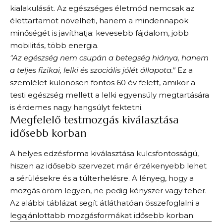
kialakulását. Az egészséges életmód nemcsak az
élettartamot növelheti, hanem a mindennapok
minőségét is javíthatja: kevesebb fájdalom, jobb
mobilitás, több energia.
"Az egészség nem csupán a betegség hiánya, hanem
a teljes fizikai, lelki és szociális jólét állapota."
Ez a
szemlélet különösen fontos 60 év felett, amikor a
testi egészség mellett a lelki egyensúly megtartására
is érdemes nagy hangsúlyt fektetni.
Megfelelő testmozgás kiválasztása
idősebb korban
A helyes edzésforma kiválasztása kulcsfontosságú,
hiszen az idősebb szervezet már érzékenyebb lehet
a sérülésekre és a túlterhelésre. A lényeg, hogy a
mozgás öröm legyen, ne pedig kényszer vagy teher.
Az alábbi táblázat segít átláthatóan összefoglalni a
legajánlottabb mozgásformákat idősebb korban: