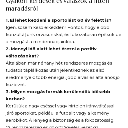
Gyakori kérdések és válaszok a fitten
maradásról
1. El lehet kezdeni a sportolást 60 év felett is?
Igen, sosem késő elkezdeni! Fontos, hogy előbb
konzultáljunk orvosunkkal, és fokozatosan építsük be
a mozgást a mindennapjainkba.
2. Mennyi idő alatt lehet érezni a pozitív
változásokat?
Általában már néhány hét rendszeres mozgás és
tudatos táplálkozás után jelentkeznek az első
eredmények: több energia, jobb alvás és általános jó
közérzet.
3. Milyen mozgásformák kerülendők idősebb
korban?
Kerüljük a nagy eséssel vagy hirtelen irányváltással
járó sportokat, például a futballt vagy a kemény
aerobikot. A lényeg a biztonság és a fokozatosság.
"A rendszeresség és az odafigyelés vezet az