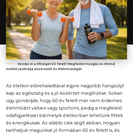
Kezdje el a fittséget 60 felett! Megfelelő mozgás és étrend
mellett javíthatja közérzetét és életminőségét.
Az életkor előrehaladtával egyre nagyobb hangsúlyt
kap az egészség és a jó közérzet megőrzése. Sokan
úgy gondolják, hogy 60 év felett már nem érdemes
életmódot váltani vagy sportolni, pedig a megfelelő
odafigyeléssel bármelyik életkorban lehetünk fittek
és energikusak. Az alábbi cikk segít abban, hogyan
tarthatjuk magunkat jó formában 60 év felett is, és