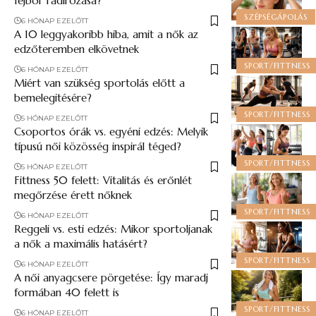
fejbőr radírozása?
SZÉPSÉGÁPOLÁS
6 HÓNAP EZELŐTT
A 10 leggyakoribb hiba, amit a nők az
edzőteremben elkövetnek
SPORT/FITTNESS
6 HÓNAP EZELŐTT
Miért van szükség sportolás előtt a
bemelegitésére?
SPORT/FITTNESS
5 HÓNAP EZELŐTT
Csoportos órák vs. egyéni edzés: Melyik
típusú női közösség inspirál téged?
SPORT/FITTNESS
5 HÓNAP EZELŐTT
Fittness 50 felett: Vitalitás és erőnlét
megőrzése érett nőknek
SPORT/FITTNESS
6 HÓNAP EZELŐTT
Reggeli vs. esti edzés: Mikor sportoljanak
a nők a maximális hatásért?
SPORT/FITTNESS
6 HÓNAP EZELŐTT
A női anyagcsere pörgetése: Így maradj
formában 40 felett is
SPORT/FITTNESS
6 HÓNAP EZELŐTT