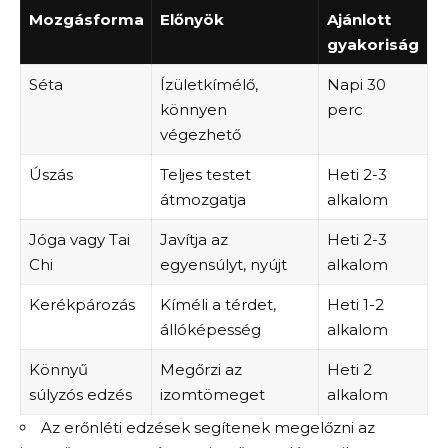
Mozgásforma
Előnyök
Ajánlott
gyakoriság
Séta
Ízületkímélő,
Napi 30
könnyen
perc
végezhető
Úszás
Teljes testet
Heti 2-3
átmozgatja
alkalom
Jóga vagy Tai
Javítja az
Heti 2-3
Chi
egyensúlyt, nyújt
alkalom
Kerékpározás
Kíméli a térdet,
Heti 1-2
állóképesség
alkalom
Könnyű
Megőrzi az
Heti 2
súlyzós edzés
izomtömeget
alkalom
Az erőnléti edzések segítenek megelőzni az