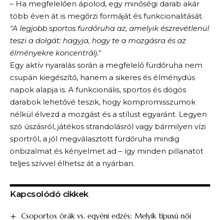
– Ha megfelelően ápolod, egy minőségi darab akár
több éven át is megőrzi formáját és funkcionalitását.
"A legjobb sportos fürdőruha az, amelyik észrevétlenül
teszi a dolgát: hagyja, hogy te a mozgásra és az
élményekre koncentrálj."
Egy aktív nyaralás során a megfelelő fürdőruha nem
csupán kiegészítő, hanem a sikeres és élménydús
napok alapja is. A funkcionális, sportos és dögös
darabok lehetővé teszik, hogy kompromisszumok
nélkül élvezd a mozgást és a stílust egyaránt. Legyen
szó úszásról, játékos strandolásról vagy bármilyen vízi
sportról, a jól megválasztott fürdőruha mindig
önbizalmat és kényelmet ad – így minden pillanatot
teljes szívvel élhetsz át a nyárban.
Kapcsolódó cikkek
Csoportos órák vs. egyéni edzés: Melyik típusú női