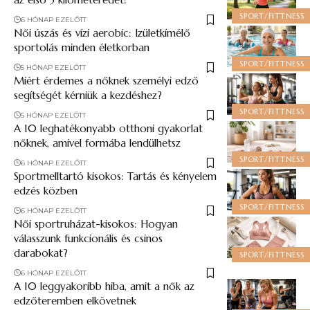
SPORT/FITTNESS
6 HÓNAP EZELŐTT
Női úszás és vízi aerobic: Izületkímélő
sportolás minden életkorban
SPORT/FITTNESS
5 HÓNAP EZELŐTT
Miért érdemes a nőknek személyi edző
segítségét kérniük a kezdéshez?
SPORT/FITTNESS
5 HÓNAP EZELŐTT
A 10 leghatékonyabb otthoni gyakorlat
nőknek, amivel formába lendülhetsz
SPORT/FITTNESS
6 HÓNAP EZELŐTT
Sportmelltartó kisokos: Tartás és kényelem
edzés közben
SPORT/FITTNESS
6 HÓNAP EZELŐTT
Női sportruházat-kisokos: Hogyan
válasszunk funkcionális és csinos
darabokat?
SPORT/FITTNESS
6 HÓNAP EZELŐTT
A 10 leggyakoribb hiba, amit a nők az
edzőteremben elkövetnek