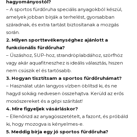
hagyományostól?
– A sportos fürdőruha speciális anyagokból készül,
amelyek jobban bírják a terhelést, gyorsabban
száradnak, és extra tartást biztosítanak a mozgás
során.
2. Milyen sporttevékenységhez ajánlott a
funkcionális fürdőruha?
– Úszáshoz, SUP-hoz, strandröplabdához, szörfhöz
vagy akár aquafitneszhez is ideális választás, hiszen
nem csúszik el és tartósabb.
3. Hogyan tisztítsam a sportos fürdőruhámat?
– Használat után langyos vízben öblítsd ki, és ne
hagyd sokáig nedvesen összehajtva. Kerüld az erős
mosószereket és a gépi szárítást!
4. Mire figyeljek vásárláskor?
– Ellenőrizd az anyagösszetételt, a fazont, és próbáld
ki, hogy mozogva is kényelmes-e.
5. Meddig bírja egy jó sportos fürdőruha?