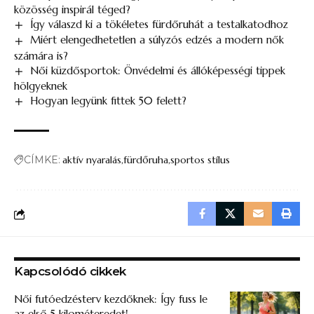
közösség inspirál téged?
Így válaszd ki a tökéletes fürdőruhát a testalkatodhoz
Miért elengedhetetlen a súlyzós edzés a modern nők
számára is?
Női küzdősportok: Önvédelmi és állóképességi tippek
hölgyeknek
Hogyan legyünk fittek 50 felett​?
CÍMKE:
aktív nyaralás
fürdőruha
sportos stílus
Kapcsolódó cikkek
Női futóedzésterv kezdőknek: Így fuss le
az első 5 kilométeredet!