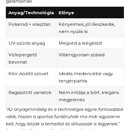
garantálnak
Anyag/Technológia
Előnye
Poliamid + elasztán
Kényelmes, jól illeszkedik,
nem nyúlik ki
UV-szűrős anyag
Megvéd a leégéstől
Vízlepergető
Villámgyorsan szárad
bevonat
Klór-/sóálló szövet
Ideális medencébe vagy
tengerpartra
Ragasztott varratok
Nem irritálja a bőrt, elegáns
megjelenés
"Az anyagminőség és a technológia egyre fontosabbá
válik, hiszen a sportos fürdőruhák ma már egyszerre
kell, hogy bírják a terhelést és stílusosak is legyenek."