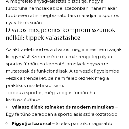
A megfelelő anyagválasztás biztosítja, hogy a
fürdőruha nemcsak az idei szezonban, hanem akár
több éven át is megbízható társ maradjon a sportos
nyaralások során.
Divatos megjelenés kompromisszumok
nélkül: tippek választáshoz
Az aktív életmód és a divatos megjelenés nem zárják
ki egymást! Szerencsére ma már rengeteg olyan
sportos fürdőruha kapható, amelyek egyszerre
mutatósak és funkcionálisak. A tervezők figyelembe
veszik a trendeket, de nem feledkeznek meg a
praktikus részletekről sem.
Tippek a sportos, mégis dögös fürdőruha
kiválasztásához:
Válassz élénk színeket és modern mintákat!
–
Egy feltűnő darabban a sportolás is szórakoztatóbb
Figyelj a fazonra!
– Széles pántok, magasabb