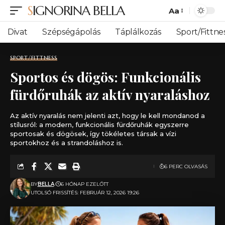
SIGNORINA BELLA
Aa
Font
Resizer
Divat
Szépségápolás
Táplálkozás
Sport/Fittne
SPORT/FITTNESS
Sportos és dögös: Funkcionális
fürdőruhák az aktív nyaraláshoz
Az aktív nyaralás nem jelenti azt, hogy le kell mondanod a
stílusról: a modern, funkcionális fürdőruhák egyszerre
sportosak és dögösek, így tökéletes társak a vízi
sportokhoz és a strandoláshoz is.
6 PERC OLVASÁS
BY
BELLA
6 HÓNAP EZELŐTT
UTOLSÓ FRISSÍTÉS: FEBRUÁR 12, 2026 19:26