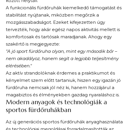
között helytáll.
A funkcionális fürdőruhák kiemelkedő támogatást és
stabilitást nyújtanak, miközben megőrzik a
mozgásszabadságot. Ezeket kifejezetten úgy
tervezték, hogy akár egész napos aktivitás mellett is
komfortosak és tartósak maradjanak. Ahogy egy
szakértő is megjegyezte:
"A jó sport fürdőruha olyan, mint egy második bőr –
nem akadályoz, hanem segít a legjobb teljesítmény
elérésében."
Az aktív strandolóknak érdemes a praktikumot és
kényelmet szem előtt tartaniuk, hiszen egy igazán jó
fürdőruha nemcsak jól néz ki, hanem hozzájárul a
magabiztos és élményekben gazdag nyaraláshoz is.
Modern anyagok és technológiák a
sportos fürdőruhákban
Az új generációs sportos fürdőruhák anyaghasználata
és technológiai megoldásai forradalmasították az