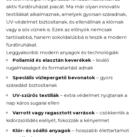
aktív fürdőruházat piacát. Ma már olyan innovatív
textíliákat alkalmaznak, amelyek gyorsan száradnak,
UV-védelmet biztosítanak, és ellenállnak a klórnak
vagy a sós víznek is. Ezek az előnyök nemcsak
tartósabbá, hanem sokoldalúbbá is teszik a modern
fürdőruhákat.
Leggyakoribb modern anyagok és technológiák:
Poliamid és elasztán keverékek
– kiváló
rugalmasságot és formatartást adnak
Speciális vízlepergető bevonatok
– gyors
száradást biztosítanak
UV-szűrős textíliák
– extra védelmet nyújtanak a
nap káros sugarai ellen
Varrott vagy ragasztott varrások
– csökkentik a
kidörzsölődés esélyét, fokozzák a kényelmet
Klór- és sóálló anyagok
– hosszabb élettartamot