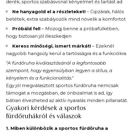
derék, sportos szabásvonal kényelmet és tartást ad
Ne hanyagold el a részleteket!
– Cipzárak, hálós
betétek, extra szabályozók mind növelik a komfortot
Próbáld fel!
– Mozogj benne a próbafülkében,
hogy biztosan jól illeszkedjen
Keress minőségi, ismert márkát!
– Ezeknél
nagyobb hangsúly kerül a tartósságra és a funkciókra
"A fürdőruha kiválasztásánál a legfontosabb
szempont, hogy egyensúlyban legyen a stílus, a
kényelem és a funkcionalitás."
Egy jól megválasztott sportos fürdőruha nemcsak
támogat a mozgásban, de önbizalmat is ad, így
bátran élvezheted az aktív nyaralás minden pillanatát.
Gyakori kérdések a sportos
fürdőruhákról és válaszok
1. Miben különbözik a sportos fürdőruha a