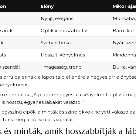
zon
Előny
Mikor ajá
Nyújt, elegáns
Munkába,
sarok
Optikai hosszabbítás
Bármikor
ck
Szabad boka
Nyári sze
ats
Hosszít, kényelmes
Mindenna
m szandál
+magasság, trendi
Bulira, vá
 orrú balerinák: a lapos talp ellenére a hegyes orr előnyösen
kényelmes is.
rm szandálok: „A platform egyesíti a kényelmet a plusz mag
g is hosszú, egyenes lábakat varázsol.”
n egyszínű cipők: a minták és színblokkok helyett válaszd az
törik meg a láb vizuális vonalát.
k és minták, amik hosszabbítják a lá