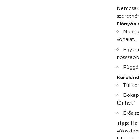
Nemcsak a
szeretnén
Előnyös 
Nude v
vonalát.
Egyszí
hosszabbí
Függől
Kerülend
Túl ko
Bokapá
tűnhet.”
Erős s
Tipp:
Ha s
választan