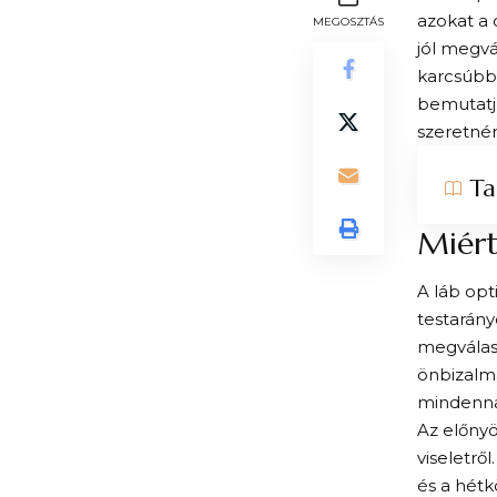
azokat a 
MEGOSZTÁS
jól megvá
karcsúbb
bemutatju
szeretnén
Ta
Miért
A láb opt
testarány
megválasz
önbizalmá
mindennap
Az előnyö
viseletrő
és a hétk