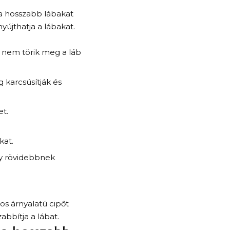
ha hosszabb lábakat
yújthatja a lábakat.
y nem törik meg a láb
 karcsúsítják és
et.
kat.
gy rövidebbnek
os árnyalatú cipőt
abbítja a lábat.