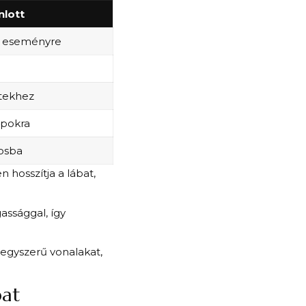
nlott
 eseményre
ttekhez
pokra
rosba
 hosszítja a lábat,
assággal, így
 egyszerű vonalakat,
bat