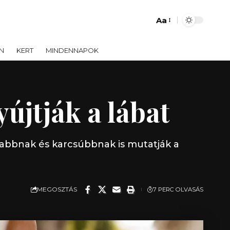
Aa
Font
Resizer
N
KERT
MINDENNAPOK
újtják a lábat
zabbnak és karcsúbbnak is mutatják a
MEGOSZTÁS
7 PERC OLVASÁS