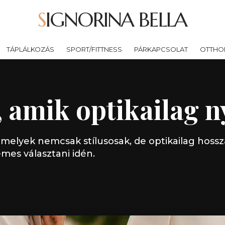
SIGNORINA BELLA
TÁPLÁLKOZÁS
SPORT/FITTNESS
PÁRKAPCSOLAT
OTTHO
 amik optikailag ny
 amelyek nemcsak stílusosak, de optikailag hoss
mes választani idén.