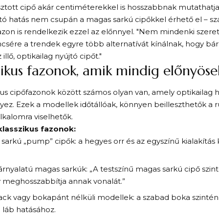
tott cipő akár centiméterekkel is hosszabbnak mutathatja 
tó hatás nem csupán a magas sarkú cipőkkel érhető el – s
azon is rendelkezik ezzel az előnnyel. "Nem mindenki szeret
csére a trendek egyre több alternatívát kínálnak, hogy bárk
 illő, optikailag nyújtó cipőt."
zikus fazonok, amik mindig előnyöse
kus cipőfazonok között számos olyan van, amely optikailag 
z. Ezek a modellek időtállóak, könnyen beilleszthetők a ru
kalomra viselhetők.
klasszikus fazonok:
sarkú „pump” cipők: a hegyes orr és az egyszínű kialakítás 
rnyalatú magas sarkúk: „A testszínű magas sarkú cipő szinte
y meghosszabbítja annak vonalát.”
ack vagy bokapánt nélküli modellek: a szabad boka szintén 
 láb hatásához.