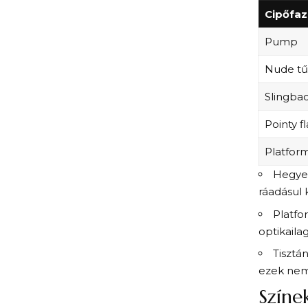
Cipőfa
Pump
Nude tű
Slingba
Pointy fl
Platfor
Hegyes
ráadásul 
Platfo
optikaila
Tisztá
ezek nem 
Színe