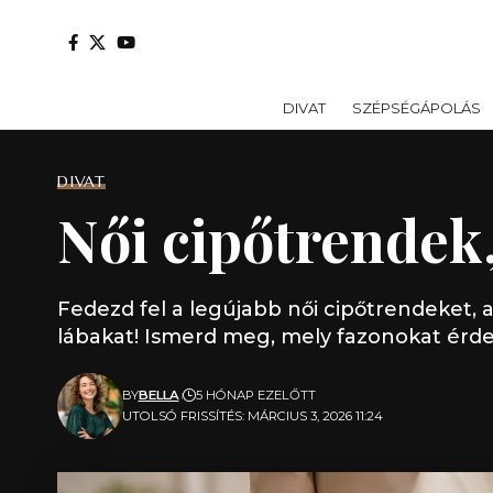
DIVAT
SZÉPSÉGÁPOLÁS
DIVAT
Női cipőtrendek,
Fedezd fel a legújabb női cipőtrendeket,
lábakat! Ismerd meg, mely fazonokat érde
BY
BELLA
5 HÓNAP EZELŐTT
UTOLSÓ FRISSÍTÉS: MÁRCIUS 3, 2026 11:24