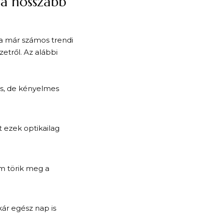
ha hosszabb
a már számos trendi
etről. Az alábbi
ns, de kényelmes
t ezek optikailag
m törik meg a
ár egész nap is