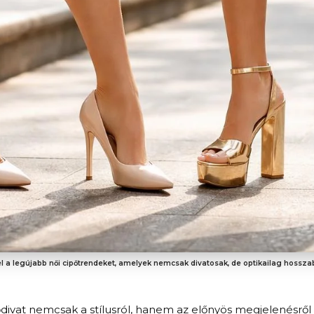
l a legújabb női cipőtrendeket, amelyek nemcsak divatosak, de optikailag hosszabb
ődivat nemcsak a stílusról, hanem az előnyös megjelenésről i