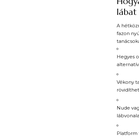
Hogya
lábat
A hétközn
fazon nyú
tanácsoka
Hegyes or
alternatí
Vékony ta
rövidíthet
Nude vagy
lábvonala
Platform 