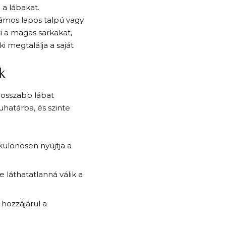
a lábakat.
zámos lapos talpú vagy
i a magas sarkakat,
i megtalálja a saját
k
hosszabb lábat
határba, és szinte
különösen nyújtja a
 láthatatlanná válik a
hozzájárul a