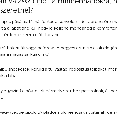
n válassz cipőt a mindennapokra, 
 szeretnél?
api cipőválasztásnál fontos a kényelem, de szerencsére m
jtja a lábat anélkül, hogy le kellene mondanod a komfortérz
t érdemes szem előtt tartani:
rú balerinák vagy loaferek: „A hegyes orr nem csak elegá
vája a magas sarkúaknak.”
lpú sneakerek: kerüld a túl vastag, robosztus talpakat, mer
ik a lábat.
 egyszínű cipők: ezek bármely szetthez passzolnak, és ne
t.
vagy wedge cipők: „A platformok nemcsak nyújtanak, de ak