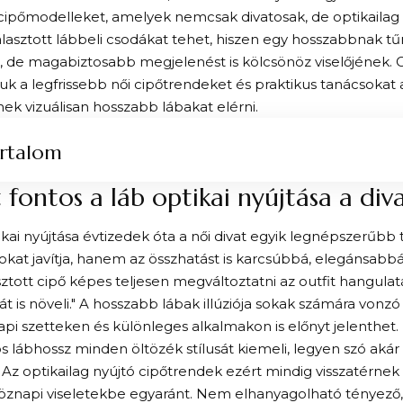
cipőmodelleket, amelyek nemcsak divatosak, de optikailag is
lasztott lábbeli csodákat tehet, hiszen egy hosszabbnak t
, de magabiztosabb megjelenést is kölcsönöz viselőjének.
k a legfrissebb női cipőtrendeket és praktikus tanácsokat
ek vizuálisan hosszabb lábakat elérni.
rtalom
 fontos a láb optikai nyújtása a div
ikai nyújtása évtizedek óta a női divat egyik legnépszerűbb
okat javítja, hanem az összhatást is karcsúbbá, elegánsabbá t
tott cipő képes teljesen megváltoztatni az outfit hangulatá
t is növeli." A hosszabb lábak illúziója sokak számára vonzó 
i szetteken és különleges alkalmakon is előnyt jelenthet.
s lábhossz minden öltözék stílusát kiemeli, legyen szó akár
l. Az optikailag nyújtó cipőtrendek ezért mindig visszatérnek 
öznapi viseletekbe egyaránt. Nem elhanyagolható tényező,