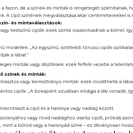
 fazon, de a színek és minták is rengeteget számítanak, 
k. A cipő színének megválasztása akár centiméterekkel is n
szín- és mintaválasztások:
agy testszínű cipők: ezek szinte összeolvadnak a bőrrel, íg
nű modellek: „Az egyszínű, sötétebb tónusú cipők optikailag
tják a lábat.”
eges minták vagy díszítések: ezek felfelé vezetik a tekintet
ő színek és minták:
ntrasztos vagy keresztirányú minták: ezek rövidíthetik a lába
ntos cipők: „A bokapánt vizuálisan elvágja a láb vonalát, í
zínkontraszt a cipő és a harisnya vagy nadrág között.
zoknyához vagy rövid nadrághoz viselsz cipőt, próbálj azon
i, mint a bőröd vagy a harisnyád színe – ez látványosan hossz