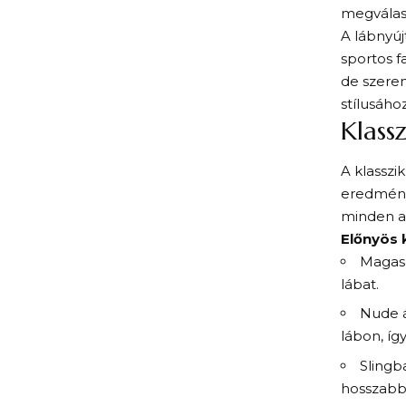
megválasz
A lábnyúj
sportos f
de szeren
stílusához
Klass
A klasszi
eredménye
minden al
Előnyös 
Magas 
lábat.
Nude á
lábon, íg
Slingb
hosszabb