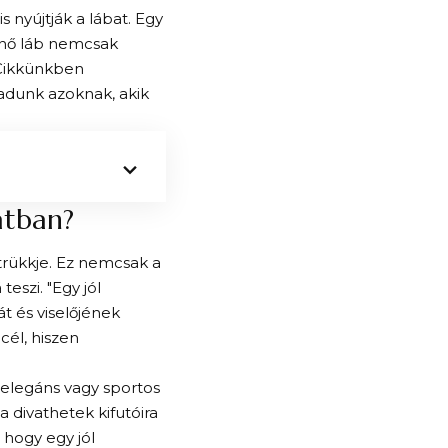
 nyújtják a lábat. Egy
űnő láb nemcsak
 Cikkünkben
 adunk azoknak, akik
atban?
 trükkje. Ez nemcsak a
eszi. "Egy jól
t és viselőjének
cél, hiszen
 elegáns vagy sportos
a divathetek kifutóira
 hogy egy jól