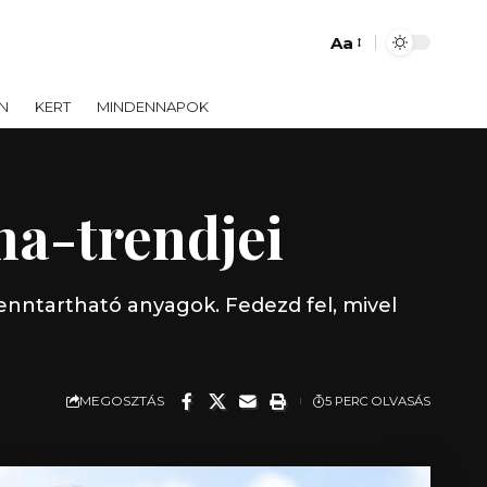
Aa
Font
Resizer
N
KERT
MINDENNAPOK
ha-trendjei
fenntartható anyagok. Fedezd fel, mivel
MEGOSZTÁS
5 PERC OLVASÁS