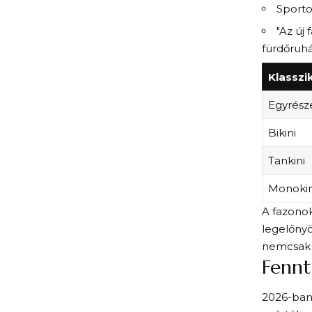
Sporto
"Az új
fürdőruhá
Klasszi
Egyrész
Bikini
Tankini
Monokin
A fazonok
legelőny
nemcsak 
Fennt
2026-ban 