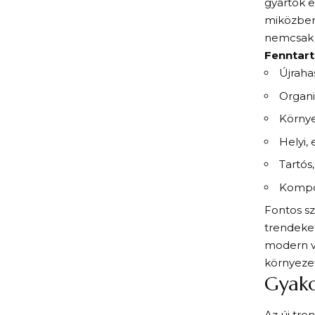
gyártók e
miközben 
nemcsak t
Fenntar
Újraha
Organi
Környe
Helyi, 
Tartós
Kompo
Fontos sz
trendeket
modern v
környezet
Gyako
Az új tre