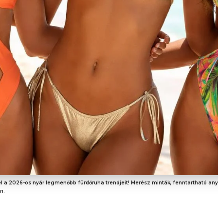
l a 2026-os nyár legmenőbb fürdőruha trendjeit! Merész minták, fenntartható an
n.