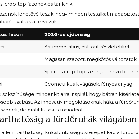
s, crop-top fazonok és tankinik
 fazonok lehetővé teszik, hogy minden testalkat magabizto
ban" – vallják a tervezők.
kus fazon
2026-os újdonság
es
Aszimmetrikus, cut-out részletekkel
Magasan szabott, megkötős változatok
Sportos crop-top fazon, áttetsző betéte
i
Geometrikus kivágások, fényes anyag
 sokszínűsége mindenkit arra inspirál, hogy bátran kísérlete
ösebb szabást. Az innovatív megoldásoknak hála, a fürdőr
szépek, de praktikusak is maradnak.
arthatóság a fürdőruhák világába
a fenntarthatóság kulcsfontosságú szerepet kap a fürdőru