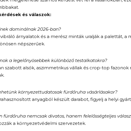
ribbakat.
kérdések és válaszok:
zínek dominálnak 2026-ban?
 vibráló árnyalatok és a merész minták uralják a palettát, 
lönösen népszerűek.
nok a legelőnyösebbek különböző testalkatokra?
 szabott alsók, aszimmetrikus vállak és crop-top fazonok
k.
ehetünk környezettudatosak fürdőruha vásárlásakor?
rahasznosított anyagból készült darabot, figyelj a helyi gyárt
 fürdőruha nemcsak divatos, hanem felelősségteljes választ
ozzák a környezetvédelmi szervezetek.