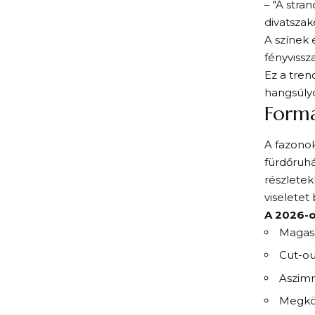
– "A stra
divatszak
A színek 
fényvissz
Ez a tren
hangsúlyo
Forma
A fazonok
fürdőruh
részlete
viseletet 
A 2026-o
Magasa
Cut-ou
Aszimm
Megköt