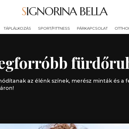
SIGNORINA BELLA
TÁPLÁLKOZÁS
SPORT/FITTNESS
PÁRKAPCSOLAT
OTTHO
legforróbb fürdőru
hódítanak az élénk színek, merész minták és a 
yáron!