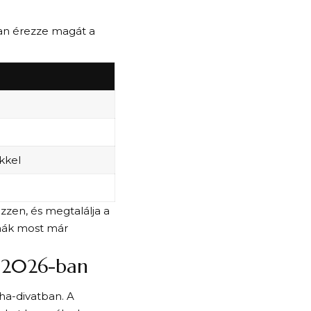
san érezze magát a
kkel
zzen, és megtalálja a
uhák most már
n 2026-ban
ha-divatban. A