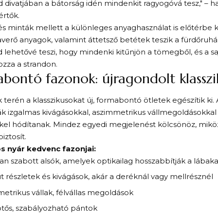
nd divatjában a bátorság idén mindenkit ragyogóvá tesz," – 
értők.
és minták mellett a különleges anyaghasználat is előtérbe k
averő anyagok, valamint áttetsző betétek teszik a fürdőru
d lehetővé teszi, hogy mindenki kitűnjön a tömegből, és a s
zza a strandon.
bontó fazonok: újragondolt klasszi
 terén a klasszikusokat új, formabontó ötletek egészítik ki.
ák izgalmas kivágásokkal, aszimmetrikus vállmegoldásokka
kkel hódítanak. Mindez egyedi megjelenést kölcsönöz, mik
biztosít.
s nyár kedvenc fazonjai:
n szabott alsók, amelyek optikailag hosszabbítják a lábaka
t részletek és kivágások, akár a deréknál vagy mellrésznél
etrikus vállak, félvállas megoldások
ős, szabályozható pántok