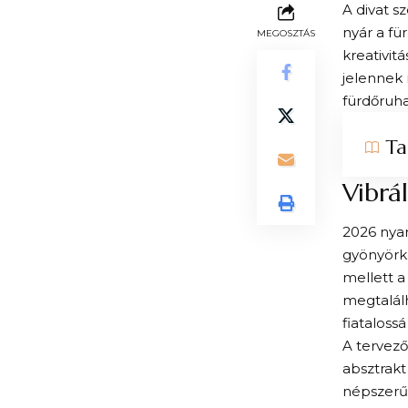
A divat s
nyár a fü
MEGOSZTÁS
kreativit
jelennek
fürdőruha
Ta
Vibrá
2026 nyar
gyönyörkö
mellett a
megtalálh
fiatalossá
A tervező
absztrakt
népszerűb