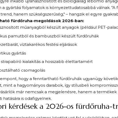
gyre inkább újrahasznosított és biológiailag lebomló anyag
a gyártási folyamatok is környezettudatosabbá válnak. "A f
rend, hanem szükségszerűség," – hangzik el egyre gyakrab
tható fürdőruha-megoldások 2026-ban:
sznosított műanyagból készült anyagok (például PET-pala
kus pamutból és bambuszból készült fürdőruhák
zetbarát, víztakarékos festési eljárások
etikus gyártás
, strapabíró kialakítás a hosszabb élettartamért
sztálható csomagolás
empont, hogy a fenntartható fürdőruhák ugyanúgy követik 
, mint a hagyományos darabok, így stílusbeli kompromissz
ásárlók már nemcsak a megjelenésre, hanem a termékek 
i hatására is odafigyelnek.
ri kérdések a 2026-os fürdőruha-t
ndek megjelenése számos kérdést vet fel a vásárlókban, ezé