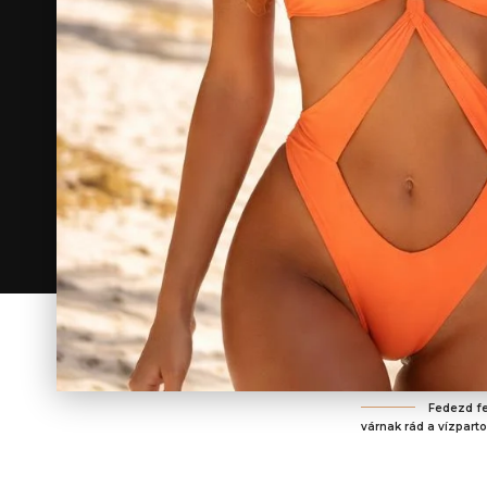
Fedezd fe
várnak rád a vízparto