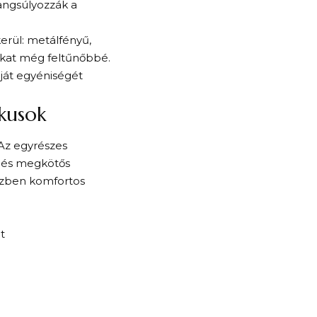
hangsúlyozzák a
erül: metálfényű,
hákat még feltűnőbbé.
aját egyéniségét
kusok
 Az egyrészes
l és megkötős
özben komfortos
t