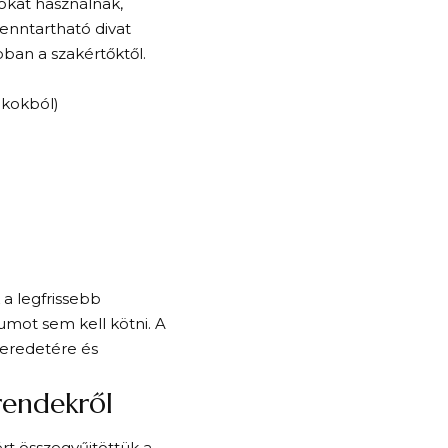
okat használnak,
enntartható divat
ban a szakértőktől.
ckokból)
a legfrissebb
umot sem kell kötni. A
eredetére és
rendekről
rt összegyűjtöttük a