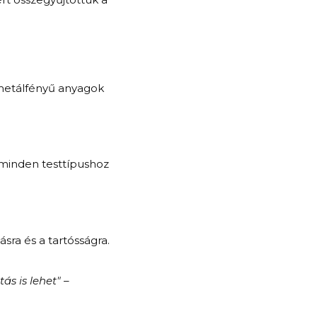
a metálfényű anyagok
 minden testtípushoz
ásra és a tartósságra.
ás is lehet"
–