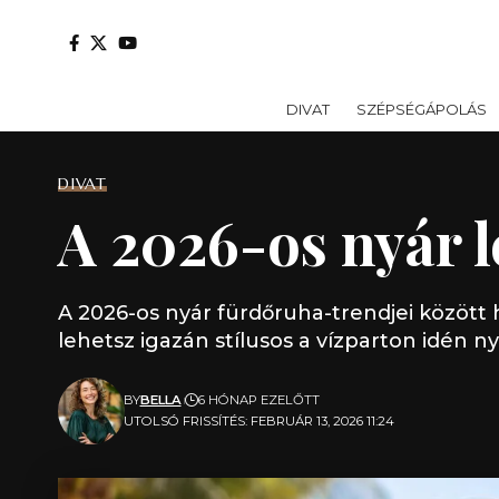
DIVAT
SZÉPSÉGÁPOLÁS
DIVAT
A 2026-os nyár 
A 2026-os nyár fürdőruha-trendjei között 
lehetsz igazán stílusos a vízparton idén n
BY
BELLA
6 HÓNAP EZELŐTT
UTOLSÓ FRISSÍTÉS: FEBRUÁR 13, 2026 11:24