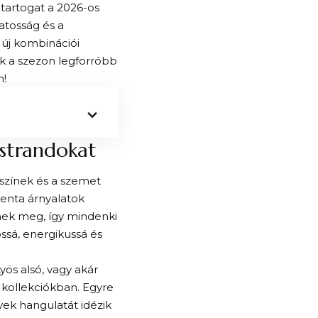
 tartogat a 2026-os
atosság és a
n új kombinációi
k a szezon legforróbb
n!
 strandokat
k színek és a szemet
genta árnyalatok
nek meg, így mindenki
ossá, energikussá és
yös alsó, vagy akár
 kollekciókban. Egyre
vek hangulatát idézik