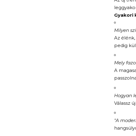
leggyako
Gyakori 
Milyen s
Az élénk,
pedig kü
Mely fazo
A magasan
passzolna
Hogyan l
Válassz új
"A modern
hangsúly