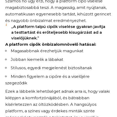
Számos nő úgy érzi, hogy a platform cipő viselése
magabiztosabbá teszi. A magasság, amit nyújtanak,
automatikusan egyenesebb tartást, kihúzott gerincet
és nagyobb önbizalmat eredményezhet.
„A platform talpú cipők viselése gyakran javítja
a testtartást és erőteljesebb kisugárzást ad a
viselőjüknek.”
A platform cipők önbizalomnövelő hatásai:
Magasabbnak érezhetjük magunkat
Jobban kiemelik a lábakat
Stílusos, egyedi megjelenést biztosítanak
Minden figyelem a cipőre és a viselőjére
szegeződik
Ezek a lábbelik lehetőséget adnak arra is, hogy valaki
kilépjen a komfortzónájából, és bátrabban
kísérletezzen az öltözködésben. A hangsúlyos
platform, a színes vagy érdekes minták szinte