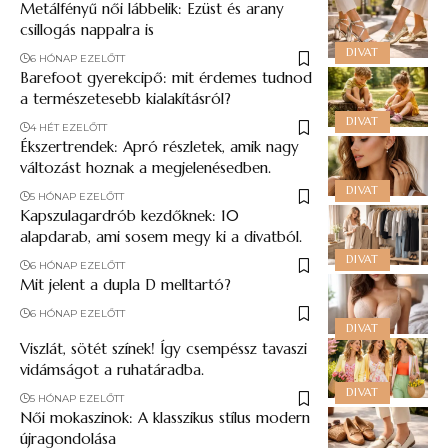
Metálfényű női lábbelik: Ezüst és arany
csillogás nappalra is
DIVAT
6 HÓNAP EZELŐTT
Barefoot gyerekcipő: mit érdemes tudnod
a természetesebb kialakításról?
DIVAT
4 HÉT EZELŐTT
Ékszertrendek: Apró részletek, amik nagy
változást hoznak a megjelenésedben.
DIVAT
5 HÓNAP EZELŐTT
Kapszulagardrób kezdőknek: 10
alapdarab, ami sosem megy ki a divatból.
DIVAT
6 HÓNAP EZELŐTT
Mit jelent a dupla D melltartó​?
6 HÓNAP EZELŐTT
DIVAT
Viszlát, sötét színek! Így csempéssz tavaszi
vidámságot a ruhatáradba.
DIVAT
5 HÓNAP EZELŐTT
Női mokaszinok: A klasszikus stílus modern
újragondolása