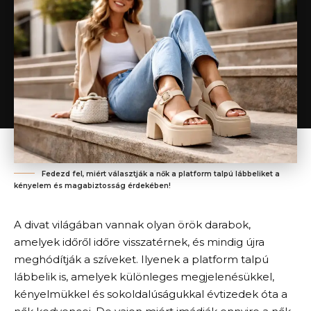
Fedezd fel, miért választják a nők a platform talpú lábbeliket a
kényelem és magabiztosság érdekében!
A divat világában vannak olyan örök darabok,
amelyek időről időre visszatérnek, és mindig újra
meghódítják a szíveket. Ilyenek a platform talpú
lábbelik is, amelyek különleges megjelenésükkel,
kényelmükkel és sokoldalúságukkal évtizedek óta a