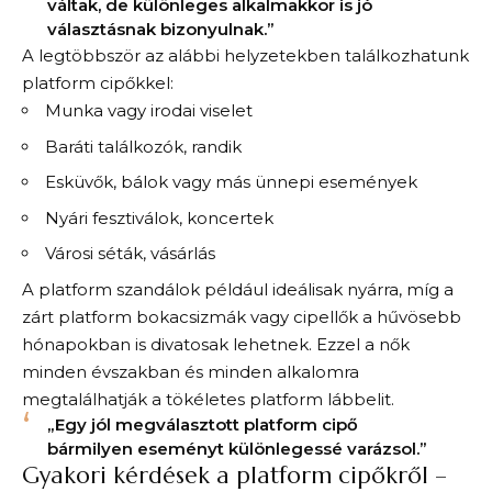
váltak, de különleges alkalmakkor is jó
választásnak bizonyulnak.”
A legtöbbször az alábbi helyzetekben találkozhatunk
platform cipőkkel:
Munka vagy irodai viselet
Baráti találkozók, randik
Esküvők, bálok vagy más ünnepi események
Nyári fesztiválok, koncertek
Városi séták, vásárlás
A platform szandálok például ideálisak nyárra, míg a
zárt platform bokacsizmák vagy cipellők a hűvösebb
hónapokban is divatosak lehetnek. Ezzel a nők
minden évszakban és minden alkalomra
megtalálhatják a tökéletes platform lábbelit.
„Egy jól megválasztott platform cipő
bármilyen eseményt különlegessé varázsol.”
Gyakori kérdések a platform cipőkről –