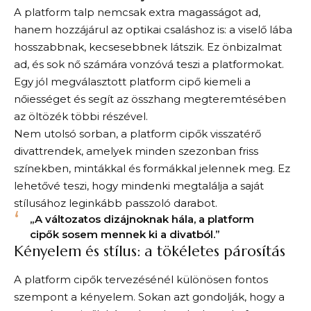
A platform talp nemcsak extra magasságot ad,
hanem hozzájárul az optikai csaláshoz is: a viselő lába
hosszabbnak, kecsesebbnek látszik. Ez önbizalmat
ad, és sok nő számára vonzóvá teszi a platformokat.
Egy jól megválasztott platform cipő kiemeli a
nőiességet és segít az összhang megteremtésében
az öltözék többi részével.
Nem utolsó sorban, a platform cipők visszatérő
divattrendek, amelyek minden szezonban friss
színekben, mintákkal és formákkal jelennek meg. Ez
lehetővé teszi, hogy mindenki megtalálja a saját
stílusához leginkább passzoló darabot.
„A változatos dizájnoknak hála, a platform
cipők sosem mennek ki a divatból.”
Kényelem és stílus: a tökéletes párosítás
A platform cipők tervezésénél különösen fontos
szempont a kényelem. Sokan azt gondolják, hogy a