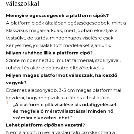
válaszokkal
Mennyire egészségesek a platform cipők?
A platform cipők általában egészségesebbek, mint a
klasszikus magassarkúak, mert jobban elosztják a
testsúlyt, de tartós, mindennapos viselésre csak
kényelmes, jól kialakított modelleket ajánlunk.
Milyen ruhához illik a platform cipő?
Szinte mindenhez! Jól mutat farmerral, szoknyával,
ruhával és akár elegánsabb öltözékekkel is.
Milyen magas platformot válasszak, ha kezdő
vagyok?
Érdemes alacsonyabb, 3-5 cm magas platformmal
kezdeni, hogy megszokja a láb és a test a járást.
„A platform cipők viselése kis odafigyeléssel
és megfelelő méretválasztással minden nő
számára élvezetes lehet.”
Lehet platform cipőben vezetni?
Nem ajánlott, mivel a vastag talp csökkentheti a