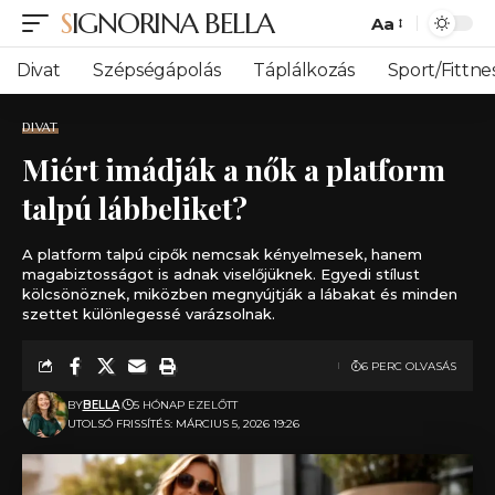
SIGNORINA BELLA
Aa
Font
Resizer
Divat
Szépségápolás
Táplálkozás
Sport/Fittne
DIVAT
Miért imádják a nők a platform
talpú lábbeliket?
A platform talpú cipők nemcsak kényelmesek, hanem
magabiztosságot is adnak viselőjüknek. Egyedi stílust
kölcsönöznek, miközben megnyújtják a lábakat és minden
szettet különlegessé varázsolnak.
6 PERC OLVASÁS
BY
BELLA
5 HÓNAP EZELŐTT
UTOLSÓ FRISSÍTÉS: MÁRCIUS 5, 2026 19:26