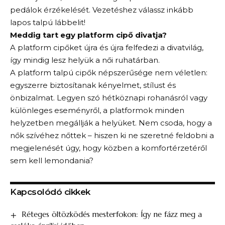
pedálok érzékelését. Vezetéshez válassz inkább
lapos talpú lábbelit!
Meddig tart egy platform cipő divatja?
A platform cipőket újra és újra felfedezi a divatvilág,
így mindig lesz helyük a női ruhatárban.
A platform talpú cipők népszerűsége nem véletlen:
egyszerre biztosítanak kényelmet, stílust és
önbizalmat. Legyen szó hétköznapi rohanásról vagy
különleges eseményről, a platformok minden
helyzetben megállják a helyüket. Nem csoda, hogy a
nők szívéhez nőttek – hiszen ki ne szeretné feldobni a
megjelenését úgy, hogy közben a komfortérzetéről
sem kell lemondania?
Kapcsolódó cikkek
Réteges öltözködés mesterfokon: Így ne fázz meg a