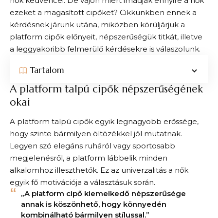
nők kedvencei. De vajon miért imádják ennyire a nők
ezeket a magasított cipőket? Cikkünkben ennek a
kérdésnek járunk utána, miközben körüljárjuk a
platform cipők előnyeit, népszerűségük titkát, illetve
a leggyakoribb felmerülő kérdésekre is válaszolunk.
Tartalom
A platform talpú cipők népszerűségének
okai
A platform talpú cipők egyik legnagyobb erőssége,
hogy szinte bármilyen öltözékkel jól mutatnak.
Legyen szó elegáns ruháról vagy sportosabb
megjelenésről, a platform lábbelik minden
alkalomhoz illeszthetők. Ez az univerzalitás a nők
egyik fő motivációja a választásuk során.
„A platform cipő kiemelkedő népszerűsége
annak is köszönhető, hogy könnyedén
kombinálható bármilyen stílussal.”