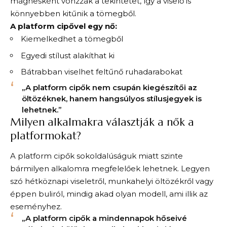
mágnesként vonzzák a tekintetet, így a viselő is
könnyebben kitűnik a tömegből.
A platform cipővel egy nő:
Kiemelkedhet a tömegből
Egyedi stílust alakíthat ki
Bátrabban viselhet feltűnő ruhadarabokat
„A platform cipők nem csupán kiegészítői az
öltözéknek, hanem hangsúlyos stílusjegyek is
lehetnek.”
Milyen alkalmakra választják a nők a
platformokat?
A platform cipők sokoldalúságuk miatt szinte
bármilyen alkalomra megfelelőek lehetnek. Legyen
szó hétköznapi viseletről, munkahelyi öltözékről vagy
éppen buliról, mindig akad olyan modell, ami illik az
eseményhez.
„A platform cipők a mindennapok hőseivé