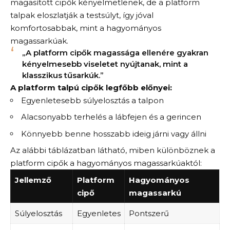
magasított cipők kényelmetlenek, de a platform
talpak eloszlatják a testsúlyt, így jóval
komfortosabbak, mint a hagyományos
magassarkúak.
„A platform cipők magassága ellenére gyakran
kényelmesebb viseletet nyújtanak, mint a
klasszikus tűsarkúk.”
A platform talpú cipők legfőbb előnyei:
Egyenletesebb súlyelosztás a talpon
Alacsonyabb terhelés a lábfejen és a gerincen
Könnyebb benne hosszabb ideig járni vagy állni
Az alábbi táblázatban látható, miben különböznek a
platform cipők a hagyományos magassarkúaktól:
Jellemző
Platform
Hagyományos
cipő
magassarkú
Súlyelosztás
Egyenletes
Pontszerű