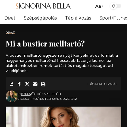
SIGNORINA BELLA
Aa
Font
Resizer
Divat
Szépségápolás
Táplálkozás
Sport/Fittne
DIVAT
Mi a bustier melltartó​?
A bustier melltartó egyszerre nyújt kényelmet és formát: a
hagyományos melltartónál hosszabb fazonja kiemeli az
alakot, miközben remek tartást és magabiztosságot ad
viselőjének.
5 PERC OLVASÁS
BY
BELLA
6 HÓNAP EZELŐTT
UTOLSÓ FRISSÍTÉS: FEBRUÁR 3, 2026 13:42