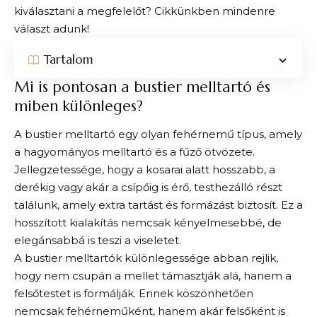
kiválasztani a megfelelőt? Cikkünkben mindenre
választ adunk!
Tartalom
Mi is pontosan a bustier melltartó és
miben különleges?
A bustier melltartó egy olyan fehérnemű típus, amely
a hagyományos melltartó és a fűző ötvözete.
Jellegzetessége, hogy a kosarai alatt hosszabb, a
derékig vagy akár a csípőig is érő, testhezálló részt
találunk, amely extra tartást és formázást biztosít. Ez a
hosszított kialakítás nemcsak kényelmesebbé, de
elegánsabbá is teszi a viseletet.
A bustier melltartók különlegessége abban rejlik,
hogy nem csupán a mellet támasztják alá, hanem a
felsőtestet is formálják. Ennek köszönhetően
nemcsak fehérneműként, hanem akár felsőként is