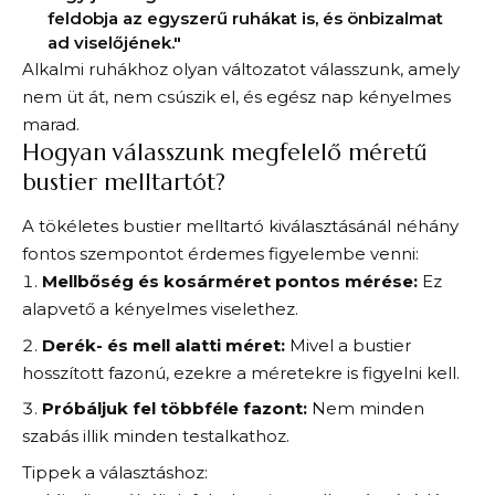
feldobja az egyszerű ruhákat is, és önbizalmat
ad viselőjének."
Alkalmi ruhákhoz olyan változatot válasszunk, amely
nem üt át, nem csúszik el, és egész nap kényelmes
marad.
Hogyan válasszunk megfelelő méretű
bustier melltartót?
A tökéletes bustier melltartó kiválasztásánál néhány
fontos szempontot érdemes figyelembe venni:
Mellbőség és kosárméret pontos mérése:
Ez
alapvető a kényelmes viselethez.
Derék- és mell alatti méret:
Mivel a bustier
hosszított fazonú, ezekre a méretekre is figyelni kell.
Próbáljuk fel többféle fazont:
Nem minden
szabás illik minden testalkathoz.
Tippek a választáshoz: