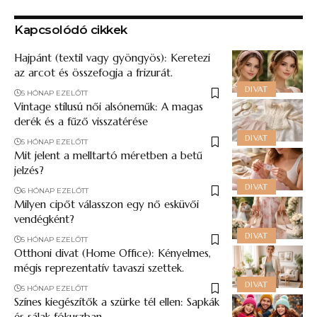
Kapcsolódó cikkek
Hajpánt (textil vagy gyöngyös): Keretezi
az arcot és összefogja a frizurát.
DIVAT
5 HÓNAP EZELŐTT
Vintage stílusú női alsóneműk: A magas
derék és a fűző visszatérése
DIVAT
5 HÓNAP EZELŐTT
Mit jelent a melltartó méretben a betű
jelzés?
DIVAT
6 HÓNAP EZELŐTT
Milyen cipőt válasszon egy nő esküvői
vendégként?
DIVAT
5 HÓNAP EZELŐTT
Otthoni divat (Home Office): Kényelmes,
mégis reprezentatív tavaszi szettek.
DIVAT
5 HÓNAP EZELŐTT
Színes kiegészítők a szürke tél ellen: Sapkák
és sálak fókuszban