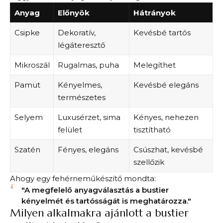
Anyag
Előnyök
Hátrányok
Csipke
Dekoratív,
Kevésbé tartós
légáteresztő
Mikroszál
Rugalmas, puha
Melegíthet
Pamut
Kényelmes,
Kevésbé elegáns
természetes
Selyem
Luxusérzet, sima
Kényes, nehezen
felület
tisztítható
Szatén
Fényes, elegáns
Csúszhat, kevésbé
szellőzik
Ahogy egy fehérneműkészítő mondta:
"A megfelelő anyagválasztás a bustier
kényelmét és tartósságát is meghatározza."
Milyen alkalmakra ajánlott a bustier