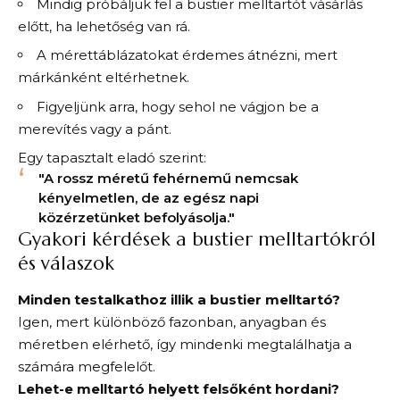
Mindig próbáljuk fel a bustier melltartót vásárlás
előtt, ha lehetőség van rá.
A mérettáblázatokat érdemes átnézni, mert
márkánként eltérhetnek.
Figyeljünk arra, hogy sehol ne vágjon be a
merevítés vagy a pánt.
Egy tapasztalt eladó szerint:
"A rossz méretű fehérnemű nemcsak
kényelmetlen, de az egész napi
közérzetünket befolyásolja."
Gyakori kérdések a bustier melltartókról
és válaszok
Minden testalkathoz illik a bustier melltartó?
Igen, mert különböző fazonban, anyagban és
méretben elérhető, így mindenki megtalálhatja a
számára megfelelőt.
Lehet-e melltartó helyett felsőként hordani?