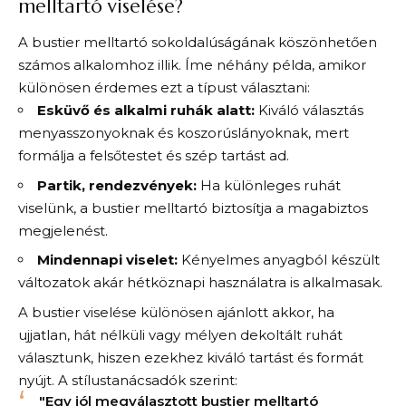
melltartó viselése?
A bustier melltartó sokoldalúságának köszönhetően
számos alkalomhoz illik. Íme néhány példa, amikor
különösen érdemes ezt a típust választani:
Esküvő és alkalmi ruhák alatt:
Kiváló választás
menyasszonyoknak és koszorúslányoknak, mert
formálja a felsőtestet és szép tartást ad.
Partik, rendezvények:
Ha különleges ruhát
viselünk, a bustier melltartó biztosítja a magabiztos
megjelenést.
Mindennapi viselet:
Kényelmes anyagból készült
változatok akár hétköznapi használatra is alkalmasak.
A bustier viselése különösen ajánlott akkor, ha
ujjatlan, hát nélküli vagy mélyen dekoltált ruhát
választunk, hiszen ezekhez kiváló tartást és formát
nyújt. A stílustanácsadók szerint:
"Egy jól megválasztott bustier melltartó