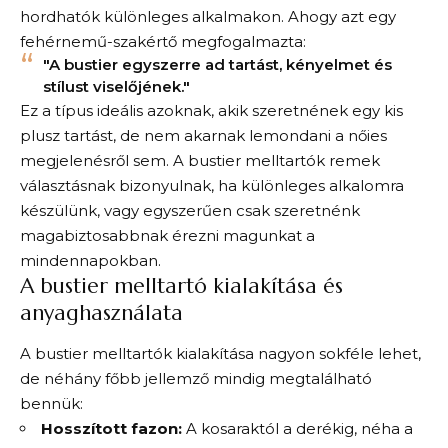
hordhatók különleges alkalmakon. Ahogy azt egy
fehérnemű-szakértő megfogalmazta:
"A bustier egyszerre ad tartást, kényelmet és
stílust viselőjének."
Ez a típus ideális azoknak, akik szeretnének egy kis
plusz tartást, de nem akarnak lemondani a nőies
megjelenésről sem. A bustier melltartók remek
választásnak bizonyulnak, ha különleges alkalomra
készülünk, vagy egyszerűen csak szeretnénk
magabiztosabbnak érezni magunkat a
mindennapokban.
A bustier melltartó kialakítása és
anyaghasználata
A bustier melltartók kialakítása nagyon sokféle lehet,
de néhány főbb jellemző mindig megtalálható
bennük:
Hosszított fazon:
A kosaraktól a derékig, néha a