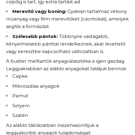
csípőig is tart, így extra tartást ad.
Merevítő vagy boning:
Gyakran tartalmaz vékony
műanyag vagy fém merevítőket (csontokat), amelyek
segítik a formázást.
Szélesebb pántok:
Többnyire vastagabb,
kényelmesebb pánttal rendelkeznek, akár levehető
vagy keresztbe kapcsolható változatban is.
A bustier melltartók anyagválasztéka is igen gazdag.
Leggyakrabban az alábbi anyagokat találjuk bennük:
Csipke
Mikroszálas anyagok
Pamut
Selyem
Szatén
Az alábbi táblázatban összehasonlítjuk a
leggyakoribb anyagok tulajdonságait: