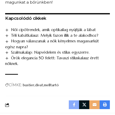
magunkat a bőrünkben!
Kapcsolódó cikkek
Női cipőtrendek, amik optikailag nyújtják a lábat
Téli kabátkalauz: Melyik fazon illik a te alakodhoz?
Hogyan válasszanak a nők kényelmes magassarkút
egész napra?
Szalmakalap: Napvédelem és stílus egyszerre.
Örök elegancia 50 felett: Tavaszi stíluskalauz érett
nőknek.
CÍMKE:
bustier
divat
melltartó