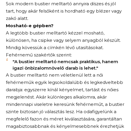
Sok modern bustier melltartó annyira díszes és jól
tart, hogy akár felsőként is hordható egy blézer vagy
zakó alatt.
Mosható-e gépben?
A legtöbb bustier melltartó kézzel mosható,
különösen, ha csipke vagy selyem anyagból készült.
Mindig kövessük a címkén lévő utasításokat.
Fehérnemű szakértők szerint:
"A bustier melltartó nemcsak praktikus, hanem
igazi önbizalomnövelő darab is lehet."
A bustier melltartó nem véletlenül lett a női
fehérneműk egyik legsokoldalúbb és legkedveltebb
darabja: egyszerre kínál kényelmet, tartást és nőies
megjelenést. Akár különleges alkalomra, akár
mindennapi viseletre keresünk fehérneműt, a bustier
szinte biztosan jó választás lesz. Ha odafigyelünk a
megfelelő fazon és méret kiválasztására, garantáltan
magabiztosabbnak és kényelmesebbnek érezhetjük