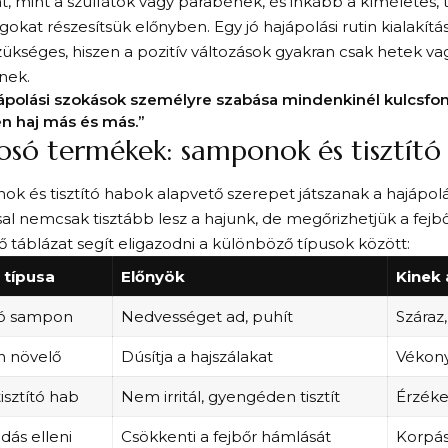
, mint a szulfátok vagy parabének, és inkább a kíméletes,
okat részesítsük előnyben. Egy jó hajápolási rutin kialakít
szükséges, hiszen a pozitív változások gyakran csak hetek 
nek.
ápolási szokások személyre szabása mindenkinél kulcsfon
n haj más és más.”
só termékek: samponok és tisztító
k és tisztító habok alapvető szerepet játszanak a hajápolá
sal nemcsak tisztább lesz a hajunk, de megőrizhetjük a fejbő
 táblázat segít eligazodni a különböző típusok között:
 típusa
Előnyök
Kinek 
ló sampon
Nedvességet ad, puhít
Száraz,
 növelő
Dúsítja a hajszálakat
Vékony
isztító hab
Nem irritál, gyengéden tisztít
Érzéke
dás elleni
Csökkenti a fejbőr hámlását
Korpás