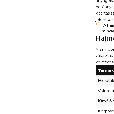
anyagokat
hatóanyag
kitartás 
jelentkez
„A haj
minde
Hajmo
A sampono
választás
következő
Termék
Hidratá
Volumen
Kímélő t
Korpáso