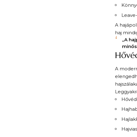
Könnye
Leave-
A hajápol
haj mindi
„A haj
minős
Hővéd
A modern 
elengedh
hajszálak
Leggyakr
Hővédő
Hajhab
Hajlakk
Hajvia