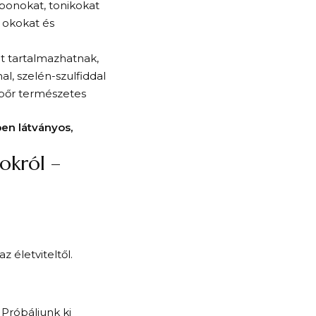
ponokat, tonikokat
 okokat és
ot tartalmazhatnak,
l, szelén-szulfiddal
ejbőr természetes
ben látványos,
okról –
z életviteltől.
 Próbáljunk ki