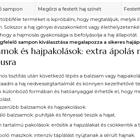
ő sampon
Megőrzi a festett haj színét
Festett
öbbféle terméket is kipróbálni, hogy megtaláljuk, melyik il
. Sokszor a haj igényei évszakonként vagy élethelyzetenkén
, hogy a hajmosás gyakorisága is befolyásolja a haj állapotát.
felelő sampon kiválasztása megalapozza a sikeres hajápo
amok és hajpakolások: extra ápolás
pusra
s tisztítás után következő lépés a balzsam vagy hajpakolá
szaadni a haj nedvességtartalmát és könnyen kezelhetővé tes
 különböző formában és hatóanyaggal érhetők el, hogy mi
olást.
szerűbb balzsamok és hajpakolások:
áló balzsamok: puhítják és fényessé teszik a hajat.
n tartalmú pakolások: erősítik a hajszálakat és csökkentik a 
oló maszkok: intenzív táplálást nyújtanak a sérült hajnak.