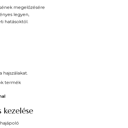
zésének megelőzésére
fényes legyen,
i hatásoktól.
 hajszálakat.
sok termék
mal
s kezelése
 hajápoló