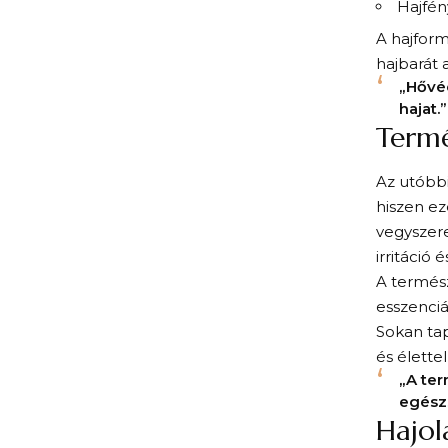
Hajfény
A hajform
hajbarát 
„Hővéd
hajat.”
Termé
Az utóbb
hiszen ez
vegyszere
irritáció 
A termész
esszenciá
Sokan ta
és élettel
„A ter
egész
Hajol