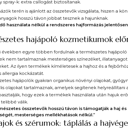
 spray-k: extra csillogást biztosítanak.
ázók terén is ajánlott az összetevők vizsgálata, hiszen a kö
anyagok hosszú távon jobbat tesznek a hajunknak.
ő használata nélkül a rendszeres hajformázás jelentősen 
szetes hajápoló kozmetikumok elő
i években egyre többen fordulnak a természetes hajápoló
ek nem tartalmaznak mesterséges színezéket, illatanyagot 
ket. Az ilyen termékek kíméletesek a hajhoz és a fejbőrhö
és allergia kockázatát.
etes hajápolók gyakran organikus növényi olajokat, gyógy
lis olajokat tartalmaznak, amelyek segítenek helyreállítani 
pasztalják, hogy ezek a termékek használata után hajuk e
 telibbé válik.
mészetes összetevők hosszú távon is támogatják a haj és 
ségét, mesterséges mellékhatások nélkül.”
ajok és szérumok: táplálás a hajvég