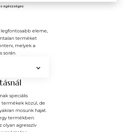
 és egészséges
 legfontosabb eleme,
ámtalan terméket
önteni, melyek a
s során.
ztásnál
nak speciális
ló termékek közül, de
gyakran mosunk hajat.
-egy termékben.
 olyan agresszív