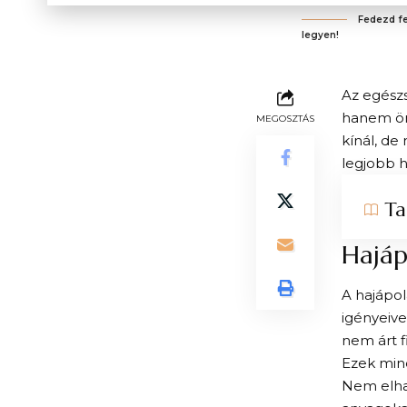
Fedezd fe
legyen!
Az egész
hanem önb
MEGOSZTÁS
kínál, de
legjobb h
Ta
Hajáp
A hajápol
igényeive
nem árt f
Ezek min
Nem elhan