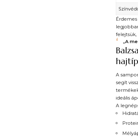
Színvéd
Érdemes t
legjobban
felejtsük
„A meg
Balzs
hajtí
A sampono
segít vis
termékek
ideális áp
A legnép
Hidrat
Protei
Mélyáp