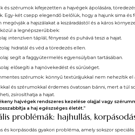
ok és szérumok kifejezetten a hajvégek ápolására, törede
k. Egy-két csepp elegendő belőlük, hogy a hajunk sima és 
megóvják a hajszálakat a kiszáradástól és a káros környezet
 közül a legnépszerűbbek:
aj: intenzíven táplál, fényessé és puhává teszi a hajat.
olaj: hidratál és véd a töredezés ellen.
olaj: segít a faggyútermelés egyensúlyban tartásában.
solaj: elősegíti a hajnövekedést és sűrűséget.
onmentes szérumok: könnyű textúrájukkal nem nehezítik el a
okkal és szérumokkal érdemes óvatosan bánni, mert a túl 
eti, zsírosíthatja a hajat.
ékeny hajvégek rendszeres kezelése olajjal vagy szérum
szabbítja a haj egészséges életét.”
ális problémák: hajhullás, korpásodá
ás és korpásodás gyakori probléma, amely sokszor speciális