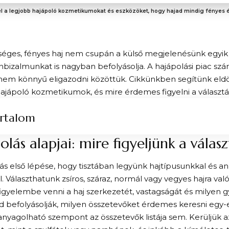
l a legjobb hajápoló kozmetikumokat és eszközöket, hogy hajad mindig fényes
séges, fényes haj nem csupán a külső megjelenésünk egyik
izalmunkat is nagyban befolyásolja. A hajápolási piac sz
 nem könnyű eligazodni közöttük. Cikkünkben segítünk eld
ajápoló kozmetikumok, és mire érdemes figyelni a választá
rtalom
olás alapjai: mire figyeljünk a válas
ás első lépése, hogy tisztában legyünk hajtípusunkkal és an
l. Választhatunk zsíros, száraz, normál vagy vegyes hajra va
igyelembe venni a haj szerkezetét, vastagságát és milyen 
d befolyásolják, milyen összetevőket érdemes keresni egy
yagolható szempont az összetevők listája sem. Kerüljük az