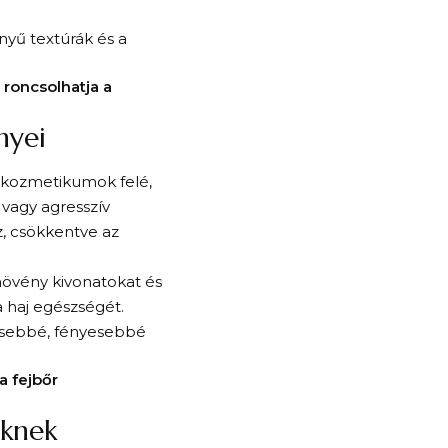
nnyű textúrák és a
roncsolhatja a
nyei
 kozmetikumok felé,
vagy agresszív
z, csökkentve az
növény kivonatokat és
a haj egészségét.
rősebbé, fényesebbé
a fejbőr
eknek