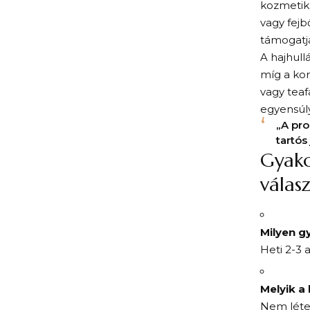
kozmetik
vagy fejb
támogatjá
A hajhull
míg a kor
vagy teaf
egyensúly
„A pro
tartós
Gyako
válas
Milyen g
Heti 2-3 
Melyik a
Nem létez