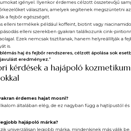
umokat igényel. Ilyenkor érdemes célzott összetevőjű sam
őrkezelőket választani, amelyek segítenek megszüntetni az
k a fejbőr egészségét.
ás elleni termékek például koffeint, biotint vagy niacinamid
pásodás elleni szerekben gyakran találkozunk cink-piritionna
aolajjal. Ezek nemcsak tisztítanak, hanem helyreállítják a f
át is.
blémás haj és fejbőr rendszeres, célzott ápolása sok eset
 javulást eredményez.”
ri kérdések a hajápoló kozmetikum
zokkal
yakran érdemes hajat mosni?
alkalom általában elég, de ez nagyban függ a hajtípustól és a
 legjobb hajápoló márka?
ik univerzálisan legjobb márka, mindenkinek más válik be.