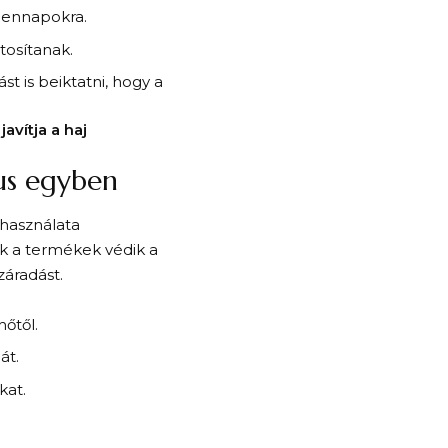
dennapokra.
tosítanak.
t is beiktatni, hogy a
avítja a haj
us egyben
 használata
k a termékek védik a
záradást.
hőtől.
át.
kat.