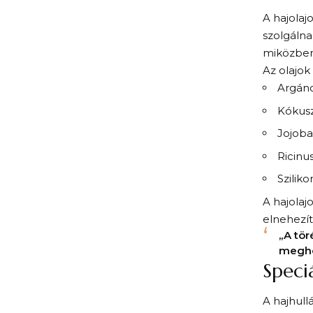
A hajolaj
szolgálna
miközben 
Az olajok
Argánol
Kókusz
Jojoba
Ricinu
Szilik
A hajolaj
elnehezíth
„A tör
meghos
Speci
A hajhull