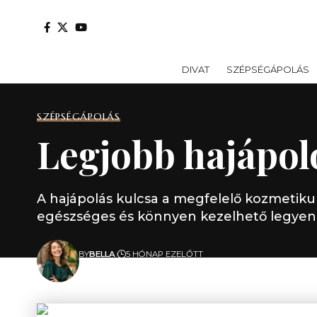
DIVAT
SZÉPSÉGÁPOLÁS
SZÉPSÉGÁPOLÁS
Legjobb hajápol
A hajápolás kulcsa a megfelelő kozmetiku
egészséges és könnyen kezelhető legyen –
BY
BELLA
5 HÓNAP EZELŐTT
UTOLSÓ FRISSÍTÉS: MÁRCIUS 8, 2026 07:24