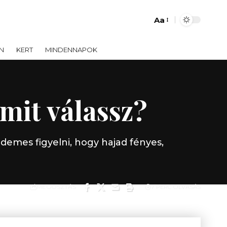
Aa
Font
Resizer
N
KERT
MINDENNAPOK
mit válassz?
demes figyelni, hogy hajad fényes,
MEGOSZTÁS
7 PERC OLVASÁS