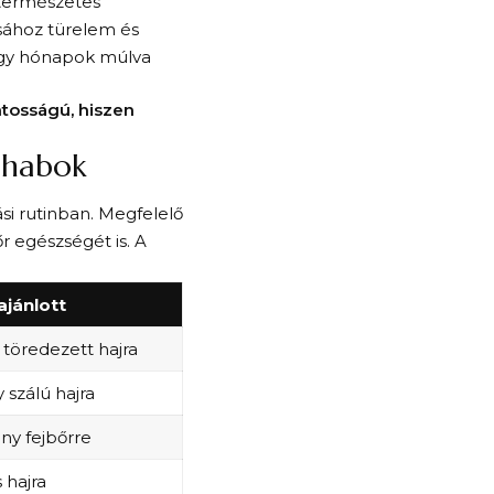
 természetes
ásához türelem és
vagy hónapok múlva
tosságú, hiszen
 habok
si rutinban. Megfelelő
r egészségét is. A
ajánlott
 töredezett hajra
 szálú hajra
ny fejbőrre
 hajra