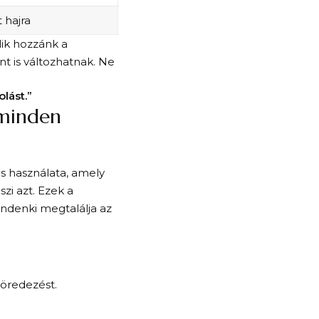
 hajra
lik hozzánk a
t is változhatnak. Ne
lást.”
 minden
s használata, amely
zi azt. Ezek a
ndenki megtalálja az
töredezést.