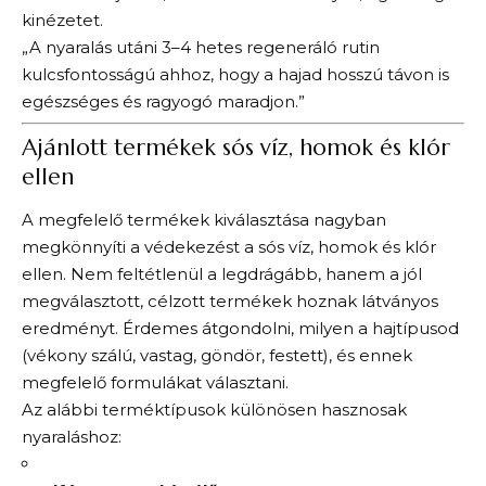
kinézetet.
„A nyaralás utáni 3–4 hetes regeneráló rutin
kulcsfontosságú ahhoz, hogy a hajad hosszú távon is
egészséges és ragyogó maradjon.”
Ajánlott termékek sós víz, homok és klór
ellen
A megfelelő termékek kiválasztása nagyban
megkönnyíti a védekezést a sós víz, homok és klór
ellen. Nem feltétlenül a legdrágább, hanem a jól
megválasztott, célzott termékek hoznak látványos
eredményt. Érdemes átgondolni, milyen a hajtípusod
(vékony szálú, vastag, göndör, festett), és ennek
megfelelő formulákat választani.
Az alábbi terméktípusok különösen hasznosak
nyaraláshoz: