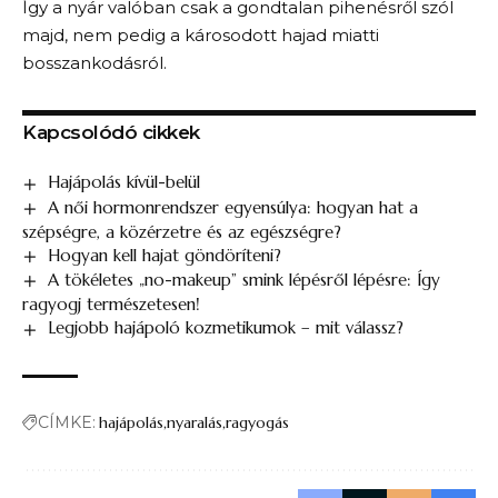
Így a nyár valóban csak a gondtalan pihenésről szól
majd, nem pedig a károsodott hajad miatti
bosszankodásról.
Kapcsolódó cikkek
Hajápolás kívül-belül
A női hormonrendszer egyensúlya: hogyan hat a
szépségre, a közérzetre és az egészségre?
Hogyan kell hajat göndöríteni?
A tökéletes „no-makeup” smink lépésről lépésre: Így
ragyogj természetesen!
Legjobb hajápoló kozmetikumok – mit válassz?
CÍMKE:
hajápolás
nyaralás
ragyogás