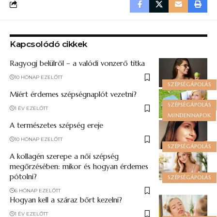
Kapcsolódó cikkek
Ragyogj belülről – a valódi vonzerő titka
10 HÓNAP EZELŐTT
SZÉPSÉGÁPOLÁS
Miért érdemes szépségnaplót vezetni?
SZÉPSÉGÁPOLÁS
1 ÉV EZELŐTT
MINDENNAPOK
A természetes szépség ereje
10 HÓNAP EZELŐTT
SZÉPSÉGÁPOLÁS
A kollagén szerepe a női szépség
megőrzésében: mikor és hogyan érdemes
pótolni?
SZÉPSÉGÁPOLÁS
6 HÓNAP EZELŐTT
Hogyan kell a száraz bőrt kezelni?
1 ÉV EZELŐTT