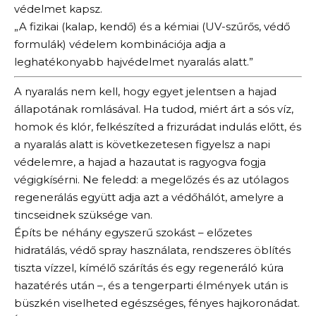
védelmet kapsz.
„A fizikai (kalap, kendő) és a kémiai (UV-szűrős, védő
formulák) védelem kombinációja adja a
leghatékonyabb hajvédelmet nyaralás alatt.”
A nyaralás nem kell, hogy egyet jelentsen a hajad
állapotának romlásával. Ha tudod, miért árt a sós víz,
homok és klór, felkészíted a frizurádat indulás előtt, és
a nyaralás alatt is következetesen figyelsz a napi
védelemre, a hajad a hazautat is ragyogva fogja
végigkísérni. Ne feledd: a megelőzés és az utólagos
regenerálás együtt adja azt a védőhálót, amelyre a
tincseidnek szüksége van.
Építs be néhány egyszerű szokást – előzetes
hidratálás, védő spray használata, rendszeres öblítés
tiszta vízzel, kímélő szárítás és egy regeneráló kúra
hazatérés után –, és a tengerparti élmények után is
büszkén viselheted egészséges, fényes hajkoronádat.