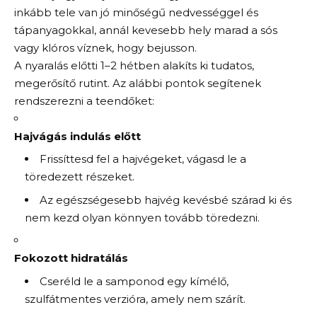
inkább tele van jó minőségű nedvességgel és
tápanyagokkal, annál kevesebb hely marad a sós
vagy klóros víznek, hogy bejusson.
A nyaralás előtti 1–2 hétben alakíts ki tudatos,
megerősítő rutint. Az alábbi pontok segítenek
rendszerezni a teendőket:
Hajvágás indulás előtt
Frissíttesd fel a hajvégeket, vágasd le a
töredezett részeket.
Az egészségesebb hajvég kevésbé szárad ki és
nem kezd olyan könnyen tovább töredezni.
Fokozott hidratálás
Cseréld le a samponod egy kímélő,
szulfátmentes verzióra, amely nem szárít.