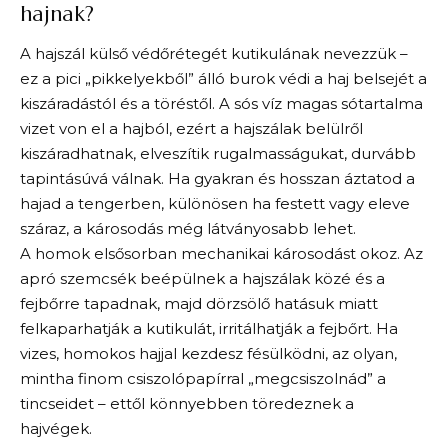
hajnak?
A hajszál külső védőrétegét kutikulának nevezzük –
ez a pici „pikkelyekből” álló burok védi a haj belsejét a
kiszáradástól és a töréstől. A sós víz magas sótartalma
vizet von el a hajból, ezért a hajszálak belülről
kiszáradhatnak, elveszítik rugalmasságukat, durvább
tapintásúvá válnak. Ha gyakran és hosszan áztatod a
hajad a tengerben, különösen ha festett vagy eleve
száraz, a károsodás még látványosabb lehet.
A homok elsősorban mechanikai károsodást okoz. Az
apró szemcsék beépülnek a hajszálak közé és a
fejbőrre tapadnak, majd dörzsölő hatásuk miatt
felkaparhatják a kutikulát, irritálhatják a fejbőrt. Ha
vizes, homokos hajjal kezdesz fésülködni, az olyan,
mintha finom csiszolópapírral „megcsiszolnád” a
tincseidet – ettől könnyebben töredeznek a
hajvégek.