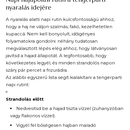
nyaralás idejére
A nyaralás alatti napi rutin kulcsfontosságú ahhoz,
hogy a haj ne váljon szalmás, fakó, kezelhetetlen
kupaccá. Nem kell bonyolult, időigényes
folyamatokra gondolni: néhány tudatosan
megválasztott lépés elég ahhoz, hogy látványosan
javítsd a hajad állapotát. A legfontosabb, hogy
következetes legyél, és minden strandolós napon
szánj pár percet a frizurádra.
Az alábbi egyszerű lista segít kialakítani a tengerparti
napi rutint:
Strandolás előtt
Nedvesítsd be a hajad tiszta vízzel (zuhanyzóban
vagy flakonos vízzel).
Vigyél fel bőségesen hajban maradó