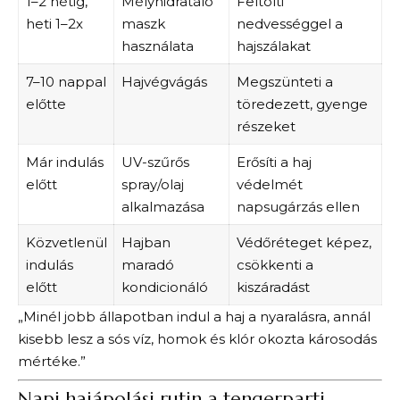
1–2 hétig,
Mélyhidratáló
Feltölti
heti 1–2x
maszk
nedvességgel a
használata
hajszálakat
7–10 nappal
Hajvégvágás
Megszünteti a
előtte
töredezett, gyenge
részeket
Már indulás
UV-szűrős
Erősíti a haj
előtt
spray/olaj
védelmét
alkalmazása
napsugárzás ellen
Közvetlenül
Hajban
Védőréteget képez,
indulás
maradó
csökkenti a
előtt
kondicionáló
kiszáradást
„Minél jobb állapotban indul a haj a nyaralásra, annál
kisebb lesz a sós víz, homok és klór okozta károsodás
mértéke.”
Napi hajápolási rutin a tengerparti