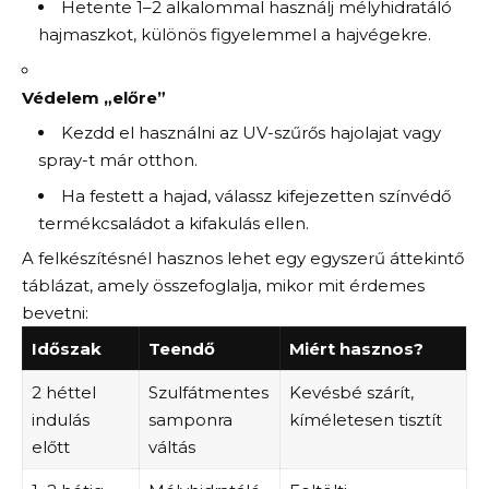
Hetente 1–2 alkalommal használj mélyhidratáló
hajmaszkot, különös figyelemmel a hajvégekre.
Védelem „előre”
Kezdd el használni az UV-szűrős hajolajat vagy
spray-t már otthon.
Ha festett a hajad, válassz kifejezetten színvédő
termékcsaládot a kifakulás ellen.
A felkészítésnél hasznos lehet egy egyszerű áttekintő
táblázat, amely összefoglalja, mikor mit érdemes
bevetni:
Időszak
Teendő
Miért hasznos?
2 héttel
Szulfátmentes
Kevésbé szárít,
indulás
samponra
kíméletesen tisztít
előtt
váltás