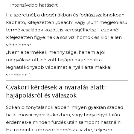
intenzívebb hatásért.
Ha szeretnél, a drogériákban és fodrászszalonokban
kapható, kifejezetten „beach” vagy „sun” megjelölésű
termékcsaládok között is keresgélhetsz – ezeknél
kifejezetten figyelnek a sós víz, homok és klór elleni
védelemre.
„Nem a termékek mennyisége, hanem a jól
megválasztott, célzott hajápolók jelentik a
leghatékonyabb védelmet a nyári ártalmakkal
szemben.”
Gyakori kérdések a nyaralás alatti
hajápolásról és válaszok
Sokan bizonytalanok abban, milyen gyakran szabad
hajat mosni nyaralás közben, vagy hogy egyáltalán
érdemes-e minden fürdés után sampont használni.
Ha naponta többször bemész a vízbe, teljesen