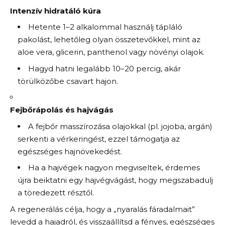
Intenzív hidratáló kúra
Hetente 1–2 alkalommal használj tápláló
pakolást, lehetőleg olyan összetevőkkel, mint az
aloe vera, glicerin, panthenol vagy növényi olajok.
Hagyd hatni legalább 10–20 percig, akár
törülközőbe csavart hajon.
Fejbőrápolás és hajvágás
A fejbőr masszírozása olajokkal (pl. jojoba, argán)
serkenti a vérkeringést, ezzel támogatja az
egészséges hajnövekedést.
Ha a hajvégek nagyon megviseltek, érdemes
újra beiktatni egy hajvégvágást, hogy megszabadulj
a töredezett résztől.
A regenerálás célja, hogy a „nyaralás fáradalmait”
levedd a hajadról, és visszaállítsd a fényes, egészséges