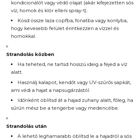
kondicionálót vagy védő olajat (akár kifejezetten sós
víz, homok és klór elleni spray-t).
Kösd össze laza copfba, fonatba vagy kontyba,
hogy kevesebb felület érintkezzen a vízzel és
homokkal.
Strandolás közben
Ha teheted, ne tartsd hosszú ideig a fejed a víz
alatt.
Használj kalapot, kendőt vagy UV-szűrős sapkát,
ami védi a hajat a napsugárzástól.
Időnként öblítsd át a hajad zuhany alatt, főleg, ha
sűrűn mész be a tengerbe vagy medencébe.
Strandolás után
A lehető leghamarabb öblítsd le a hajadról a sós