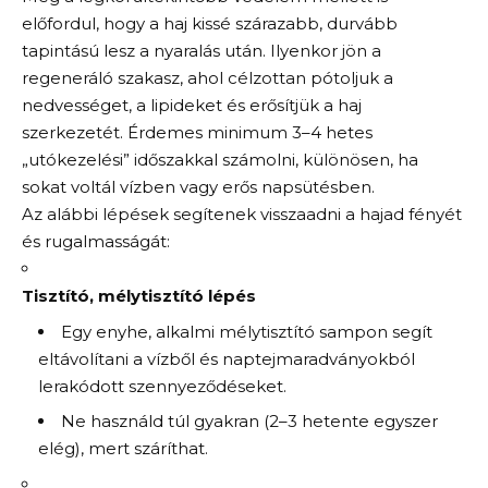
előfordul, hogy a haj kissé szárazabb, durvább
tapintású lesz a nyaralás után. Ilyenkor jön a
regeneráló szakasz, ahol célzottan pótoljuk a
nedvességet, a lipideket és erősítjük a haj
szerkezetét. Érdemes minimum 3–4 hetes
„utókezelési” időszakkal számolni, különösen, ha
sokat voltál vízben vagy erős napsütésben.
Az alábbi lépések segítenek visszaadni a hajad fényét
és rugalmasságát:
Tisztító, mélytisztító lépés
Egy enyhe, alkalmi mélytisztító sampon segít
eltávolítani a vízből és naptejmaradványokból
lerakódott szennyeződéseket.
Ne használd túl gyakran (2–3 hetente egyszer
elég), mert száríthat.