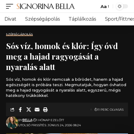
SIGNORINA BELLA
Aa
Font
Resizer
Divat
Szépségápolás
Táplálkozás
Sport/Fittne
SZÉPSÉGÁPOLÁS
Sós víz, homok és klór: Így óvd
meg a hajad ragyogását a
nyaralás alatt
Sós víz, homok és klór nemcsak a bőrödet, hanem a hajad
egészségét is próbára teszi. Megmutatjuk, hogyan óvhatod
meg a hajad ragyogását a nyaralás alatt, egyszerű, mégis
hatékony trükkökkel.
11 PERC OLVASÁS
BY
BELLA
1 HÓNAP EZELŐTT
UTOLSÓ FRISSÍTÉS: JÚNIUS 24, 2026 08:24