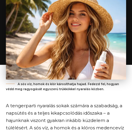
A sós víz, homok és klór károsíthatja hajad. Fedezd fel, hogyan
védd meg ragyogását egyszerű trükkökkel nyaralás közben.
A tengerparti nyaralás sokak számára a szabadság, a
napsütés és a teljes kikapcsolódás időszaka – a
hajunknak viszont gyakran inkább küzdelem a
túlélésért. A sós víz, a homok és a klóros medencevíz