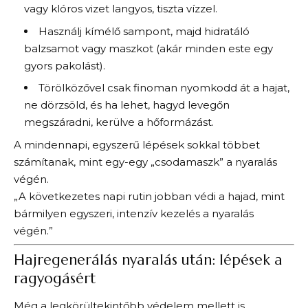
vagy klóros vizet langyos, tiszta vízzel.
Használj kímélő sampont, majd hidratáló
balzsamot vagy maszkot (akár minden este egy
gyors pakolást).
Törölközővel csak finoman nyomkodd át a hajat,
ne dörzsöld, és ha lehet, hagyd levegőn
megszáradni, kerülve a hőformázást.
A mindennapi, egyszerű lépések sokkal többet
számítanak, mint egy-egy „csodamaszk” a nyaralás
végén.
„A következetes napi rutin jobban védi a hajad, mint
bármilyen egyszeri, intenzív kezelés a nyaralás
végén.”
Hajregenerálás nyaralás után: lépések a
ragyogásért
Még a legkörültekintőbb védelem mellett is