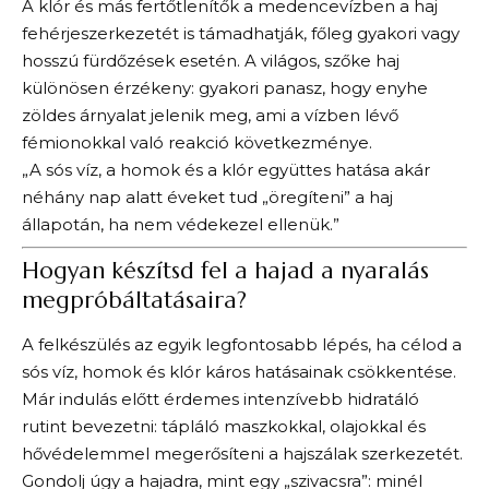
A klór és más fertőtlenítők a medencevízben a haj
fehérjeszerkezetét is támadhatják, főleg gyakori vagy
hosszú fürdőzések esetén. A világos, szőke haj
különösen érzékeny: gyakori panasz, hogy enyhe
zöldes árnyalat jelenik meg, ami a vízben lévő
fémionokkal való reakció következménye.
„A sós víz, a homok és a klór együttes hatása akár
néhány nap alatt éveket tud „öregíteni” a haj
állapotán, ha nem védekezel ellenük.”
Hogyan készítsd fel a hajad a nyaralás
megpróbáltatásaira?
A felkészülés az egyik legfontosabb lépés, ha célod a
sós víz, homok és klór káros hatásainak csökkentése.
Már indulás előtt érdemes intenzívebb hidratáló
rutint bevezetni: tápláló maszkokkal, olajokkal és
hővédelemmel megerősíteni a hajszálak szerkezetét.
Gondolj úgy a hajadra, mint egy „szivacsra”: minél