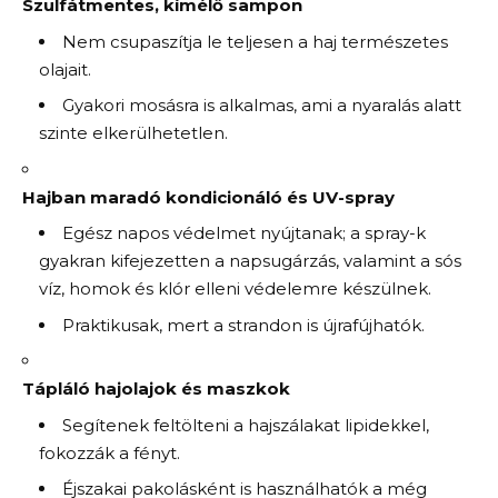
Szulfátmentes, kímélő sampon
Nem csupaszítja le teljesen a haj természetes
olajait.
Gyakori mosásra is alkalmas, ami a nyaralás alatt
szinte elkerülhetetlen.
Hajban maradó kondicionáló és UV-spray
Egész napos védelmet nyújtanak; a spray-k
gyakran kifejezetten a napsugárzás, valamint a sós
víz, homok és klór elleni védelemre készülnek.
Praktikusak, mert a strandon is újrafújhatók.
Tápláló hajolajok és maszkok
Segítenek feltölteni a hajszálakat lipidekkel,
fokozzák a fényt.
Éjszakai pakolásként is használhatók a még