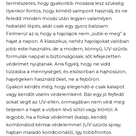
természetes, hogy gyakoribb mosásra lesz szükség.
Ilyenkor fontos, hogy kímélő sampont használj, és ne
feledd: minden mosás után legyen valamilyen
hidratáló lépés, akár csak egy gyors balzsam.
Felmerül az is, hogy a hajolajok nem „sütik-e meg” a
hajat a napon. A klasszikus, nehéz hajolajokat valóban
jobb este használni, de a modern, könnyű, UV-szűrős
formulák nappal is biztonságosak, sőt kifejezetten
védelmet nyújtanak. Arra figyelj, hogy ne vidd
túlzásba a mennyiséget, és elsősorban a hajhosszon,
hajvégeken használd őket, ne a fejbőrön.
Gyakori kérdés még, hogy elegendő-e csak kalapot
vagy kendőt viselni védelemként. Bár egy jó fejfedő
sokat segít az UV-ellen, önmagában nem védi meg
teljesen a hajat a vízben lévő sótól vagy klórtól. A
legjobb, ha a fizikai védelmet (kalap, kendő)
kombinálod kémiai védelemmel (UV-szűrős spray,
hajban maradó kondicionáló), így többfrontos