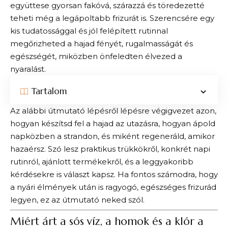
együttese gyorsan fakóvá, szárazzá és töredezetté
teheti még a legápoltabb frizurát is. Szerencsére egy
kis tudatossággal és jól felépített rutinnal
megőrizheted a hajad fényét, rugalmasságát és
egészségét, miközben önfeledten élvezed a
nyaralást.
Tartalom
Az alábbi útmutató lépésről lépésre végigvezet azon,
hogyan készítsd fel a hajad az utazásra, hogyan ápold
napközben a strandon, és miként regeneráld, amikor
hazaérsz. Szó lesz praktikus trükkökről, konkrét napi
rutinról, ajánlott termékekről, és a leggyakoribb
kérdésekre is választ kapsz. Ha fontos számodra, hogy
a nyári élmények után is ragyogó, egészséges frizurád
legyen, ez az útmutató neked szól.
Miért árt a sós víz, a homok és a klór a