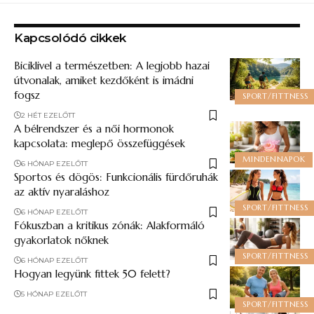
Kapcsolódó cikkek
Biciklivel a természetben: A legjobb hazai
útvonalak, amiket kezdőként is imádni
fogsz
SPORT/FITTNESS
2 HÉT EZELŐTT
A bélrendszer és a női hormonok
kapcsolata: meglepő összefüggések
MINDENNAPOK
6 HÓNAP EZELŐTT
Sportos és dögös: Funkcionális fürdőruhák
az aktív nyaraláshoz
SPORT/FITTNESS
6 HÓNAP EZELŐTT
Fókuszban a kritikus zónák: Alakformáló
gyakorlatok nőknek
SPORT/FITTNESS
6 HÓNAP EZELŐTT
Hogyan legyünk fittek 50 felett​?
5 HÓNAP EZELŐTT
SPORT/FITTNESS