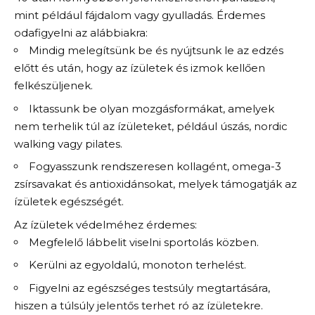
mint például fájdalom vagy gyulladás. Érdemes
odafigyelni az alábbiakra:
Mindig melegítsünk be és nyújtsunk le az edzés
előtt és után, hogy az ízületek és izmok kellően
felkészüljenek.
Iktassunk be olyan mozgásformákat, amelyek
nem terhelik túl az ízületeket, például úszás, nordic
walking vagy pilates.
Fogyasszunk rendszeresen kollagént, omega-3
zsírsavakat és antioxidánsokat, melyek támogatják az
ízületek egészségét.
Az ízületek védelméhez érdemes:
Megfelelő lábbelit viselni sportolás közben.
Kerülni az egyoldalú, monoton terhelést.
Figyelni az egészséges testsúly megtartására,
hiszen a túlsúly jelentős terhet ró az ízületekre.