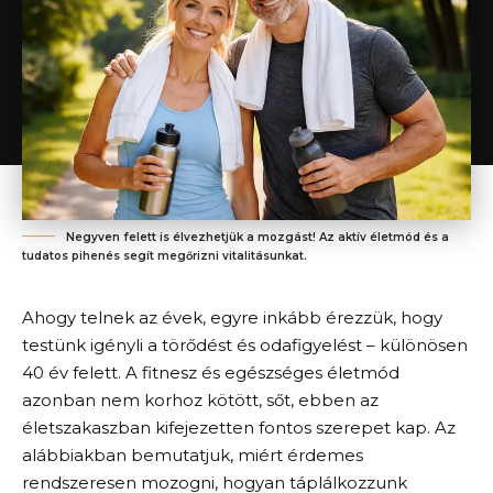
Negyven felett is élvezhetjük a mozgást! Az aktív életmód és a
tudatos pihenés segít megőrizni vitalitásunkat.
Ahogy telnek az évek, egyre inkább érezzük, hogy
testünk igényli a törődést és odafigyelést – különösen
40 év felett. A fitnesz és egészséges életmód
azonban nem korhoz kötött, sőt, ebben az
életszakaszban kifejezetten fontos szerepet kap. Az
alábbiakban bemutatjuk, miért érdemes
rendszeresen mozogni, hogyan táplálkozzunk