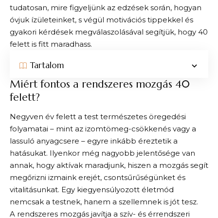
tudatosan, mire figyeljünk az edzések során, hogyan
óvjuk ízületeinket, s végül motivációs tippekkel és
gyakori kérdések megválaszolásával segítjük, hogy 40
felett is fitt maradhass.
Tartalom
Miért fontos a rendszeres mozgás 40
felett?
Negyven év felett a test természetes öregedési
folyamatai – mint az izomtömeg-csökkenés vagy a
lassuló anyagcsere – egyre inkább éreztetik a
hatásukat. Ilyenkor még nagyobb jelentősége van
annak, hogy aktívak maradjunk, hiszen a mozgás segít
megőrizni izmaink erejét, csontsűrűségünket és
vitalitásunkat. Egy kiegyensúlyozott életmód
nemcsak a testnek, hanem a szellemnek is jót tesz.
A rendszeres mozgás javítja a szív- és érrendszeri