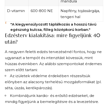
mandula
D-vitamin
600-800 NE
Napfény, tojássárgája,
tengeri hal
"A kiegyensúlyozott táplálkozás a hosszú távú
egészség kulcsa, főleg középkorú korban."
Edzésterv kialakítása: mire figyeljünk 40
után?
A negyven feletti edzés tervezésénél fontos, hogy ne
ugyanazt a tempót és intenzitást kövessük, mint
húszas éveinkben. Az alábbi szempontokat érdemes
szem előtt tartani:
Az izületek védelme érdekében részesítsük
előnyben az alacsony terhelésű mozgásformákat (pl.
séta, úszás, kerékpározás).
Kombináljunk kardio- és erősítő edzéseket, de
mindig figyeljünk a bemelegítésre és a levezetésre.