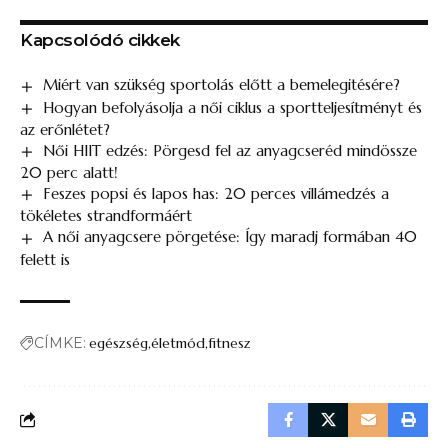
Kapcsolódó cikkek
Miért van szükség sportolás előtt a bemelegitésére?
Hogyan befolyásolja a női ciklus a sportteljesítményt és
az erőnlétet?
Női HIIT edzés: Pörgesd fel az anyagcseréd mindössze
20 perc alatt!
Feszes popsi és lapos has: 20 perces villámedzés a
tökéletes strandformáért
A női anyagcsere pörgetése: Így maradj formában 40
felett is
CÍMKE:
egészség
életmód
fitnesz