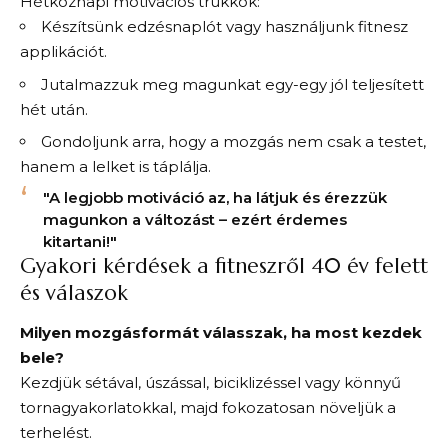
Hétköznapi motivációs trükkök:
Készítsünk edzésnaplót vagy használjunk fitnesz
applikációt.
Jutalmazzuk meg magunkat egy-egy jól teljesített
hét után.
Gondoljunk arra, hogy a mozgás nem csak a testet,
hanem a lelket is táplálja.
"A legjobb motiváció az, ha látjuk és érezzük
magunkon a változást – ezért érdemes
kitartani!"
Gyakori kérdések a fitneszről 40 év felett
és válaszok
Milyen mozgásformát válasszak, ha most kezdek
bele?
Kezdjük sétával, úszással, biciklizéssel vagy könnyű
tornagyakorlatokkal, majd fokozatosan növeljük a
terhelést.