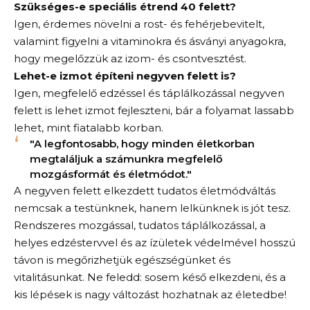
Szükséges-e speciális étrend 40 felett?
Igen, érdemes növelni a rost- és fehérjebevitelt,
valamint figyelni a vitaminokra és ásványi anyagokra,
hogy megelőzzük az izom- és csontvesztést.
Lehet-e izmot építeni negyven felett is?
Igen, megfelelő edzéssel és táplálkozással negyven
felett is lehet izmot fejleszteni, bár a folyamat lassabb
lehet, mint fiatalabb korban.
"A legfontosabb, hogy minden életkorban
megtaláljuk a számunkra megfelelő
mozgásformát és életmódot."
A negyven felett elkezdett tudatos életmódváltás
nemcsak a testünknek, hanem lelkünknek is jót tesz.
Rendszeres mozgással, tudatos táplálkozással, a
helyes edzéstervvel és az ízületek védelmével hosszú
távon is megőrizhetjük egészségünket és
vitalitásunkat. Ne feledd: sosem késő elkezdeni, és a
kis lépések is nagy változást hozhatnak az életedbe!