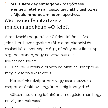
"Az ízületek egészségének megőrzése
elengedhetetlen a hosszú távú aktivitáshoz és
a fájdalommentes mindennapokhoz."
Motiváció fenntartása a
mindennapokban 40 felett
A motiváció megtartása 40 felett külön kihívást
jelenthet, hiszen gyakran több a munkahelyi és
családi kötelezettség. Mégis, néhány praktikus tipp
segíthet abban, hogy ne veszítsük el a
lelkesedésünket:
Tűzzünk ki reális, elérhető célokat, és ünnepeljük
meg a kisebb sikereket is.
Keressünk edzőpartnert vagy csatlakozzunk
csoportos órákhoz – együtt mindig könnyebb!
Változtassuk meg időnként a mozgásformát, hogy
ne váljon unalmassá.