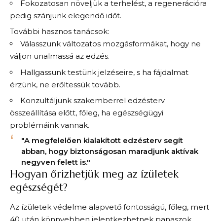
Fokozatosan növeljük a terhelést, a regenerációra
pedig szánjunk elegendő időt.
További hasznos tanácsok:
Válasszunk változatos mozgásformákat, hogy ne
váljon unalmassá az edzés.
Hallgassunk testünk jelzéseire, s ha fájdalmat
érzünk, ne erőltessük tovább.
Konzultáljunk szakemberrel edzésterv
összeállítása előtt, főleg, ha egészségügyi
problémáink vannak.
"A megfelelően kialakított edzésterv segít
abban, hogy biztonságosan maradjunk aktívak
negyven felett is."
Hogyan őrizhetjük meg az ízületek
egészségét?
Az ízületek védelme alapvető fontosságú, főleg, mert
40 után könnyebben jelentkezhetnek panaszok,