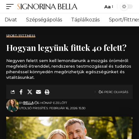
SIGNORINA BELLA
Aa
Font
Resizer
Divat
Szépségápolás
Táplálkozás
Sport/Fittne
SPORT/FITTNESS
Hogyan legyünk fittek 40 felett​?
Negyven felett sem kell lemondanunk a mozgás öröméről:
megfelelő étrenddel, rendszeres testmozgással és tudatos
pihenéssel könnyedén megőrizhetjük egészségünket és
vitalitásunkat.
6 PERC OLVASÁS
BY
BELLA
6 HÓNAP EZELŐTT
UTOLSÓ FRISSÍTÉS: FEBRUÁR 16, 2026 15:30