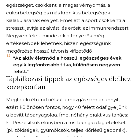
egészséget, csökkenti a magas vérnyomás, a
cukorbetegség és más krónikus betegségek
kialakulásának esélyét. Emellett a sport csökkenti a
stresszt, javítja az alvást, és erősíti az immunrendszert.
Negyven felett mindezek a tényezők még
értékesebbek lehetnek, hiszen egészségünk
megőrzése hosszú távon is kifizetődő.
"Az aktív életmód a hosszú, egészséges évek
egyik legfontosabb titka, különösen negyven
felett."
Táplálkozási tippek az egészséges élethez
középkorúan
Megfelelő étrend nélkül a mozgás sem ér annyit,
ezért különösen fontos, hogy 40 felett odafigyeljünk
a bevitt tápanyagokra. Íme, néhány praktikus tanács:
Részesítsük előnyben a rostban gazdag ételeket
(pl. zöldségek, gyümölcsök, teljes kiőrlésű gabonák),