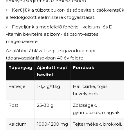
amelyek segítenek az emésztésben.
Kerüljük a túlzott cukor- és sóbevitelt, csökkentsük
a feldolgozott élelmiszerek fogyasztását.
Figyeljünk a megfelelő fehérje-, kalcium- és D-
vitamin bevitelre az izom- és csontvesztés
megelőzésére.
Az alábbi táblázat segít eligazodni a napi
tápanyagajánlásokban 40 év felett:
Tápanyag
Ajánlott napi
Források
bevitel
Fehérje
1-1,2 g/ttkg
Hal, csirke, tojás,
hüvelyesek
Rost
25-30 g
Zöldségek,
gyümölcsök, magvak
Kalcium
1000-1200 mg
Tejtermékek, brokkoli,