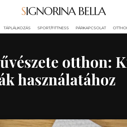
SIGNORINA BELLA
TÁPLÁLKOZÁS
SPORT/FITTNESS
PÁRKAPCSOLAT
OTTHO
vészete otthon: Kr
ák használatához