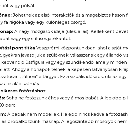
dőt vagy pólyát.
ónap:
Jöhetnek az első interakciók és a magabiztos hason f
 fa rágóka vagy egy különleges csörgő.
hónap:
A nagy mozgások ideje (ülés, állás). Kellékként bev
át vagy egy stílusos játékautót.
ítási pont titka
Veszprémi központunkban, ahol a saját mér
, gyakran javasoljuk a szülőknek: válasszanak egy állandó vis
 kedvenc plüssfigura vagy egy szundikendő, amely minden 
llett. Ahogy a hónapok telnek, a képeken látványosan kiraj
zatosan „túlnövi” a tárgyat. Ez a vizuális időkapszula az e
z a család számára.
 sikeres fotózáshoz
és:
Soha ne fotózzunk éhes vagy álmos babát. A legjobb pill
60 perc.
em:
A babák nem modellek. Ha épp nincs kedve a fotózásho
, és próbálkozzunk másnap. A legőszintébb mosolyok nem k