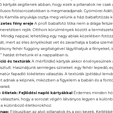
ő kártyák segítenek abban, hogy ezek a pillanatok ne csa
lusos fotósorozatokban is megmaradjanak. Gyömörei Adél, 
 és Kamilla anyukája osztja meg velünk a házi babafotózás kul
zetes fény ereje
A profi babafotó titka nem a drága felsz
meretében rejlik. Otthoni körülmények között a természete
 Mindig nappal, lehetőleg egy nagy ablak közelében fotózz
át, mert az éles árnyékokat vet és zavarhatja a baba szemé
vékony fehér függöny segítségével lágyíthatjuk a fényeket, 
 hatást érhetünk el a nappaliban is.
ió és textúrák
A mérföldkő kártyák akkor érvényesülnek a
tisztult. Használjunk semleges színeket: egy fehér lepedő, 
natúr fapadló tökéletes választás. A textúrák (például lenv
t adnak a képnek, miközben a figyelem a babán és a fonto
arad.
 ötletek: Fejlődési napló kártyákkal
Érdemes minden hó
t választani, hogy a sorozat végén látványos legyen a külö
ó a különböző életkorokhoz:
ónap:
Fókuszban az alvó pillanatok és a pici kezek. Kellékk