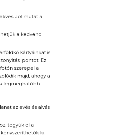
ekvés. Jól mutat a
ethetjük a kedvenc
földkő kártyáinkat is
zonyítási pontot. Ez
fotón szerepel a
zolódik majd, ahogy a
gyik legmeghatóbb
anat az evés és alvás
z, tegyük el a
ényszeríthetők ki.