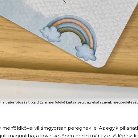
l a babafotózás titkait! Ez a mérföldkő kártya segít az első szavak megörökítésé
v mérföldkövei villámgyorsan peregnek le. Az egyik pillana
zívjuk magunkba, a következőben pedig már az első lépések