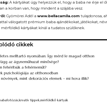
nság:
A kártyákat úgy helyezzük el, hogy a baba ne érje el ő
n a korban van, hogy mindent a szájába vesz.
ől:
Gyömörei Adél a
www.bellacamila.com
tulajdonosa, a
attal válogatott prémium baba ajándékokat, játékokat, névr
 mérföldkő kártyákat kínál a tudatos szülőknek.
olódó cikkek
letes melltartó nyomában: Így mérd le magad otthon
 függ az ágyneműhuzat minősége?
 fehérítsük a fehérneműt​?
ek pszichológiája az otthonodban
i növények, mint dekorációs elemek – mi hova illik?
babafotózás
kreatív tippek
mérföldkő kártyák