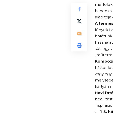
mérföldk
hanem stí
alapítója
A termés
fények is
barátunk.
használat
süt, egy 
„műtermi”
Kompozíc
háttér le
vagy egy 
mélysége
kártyán m
Havi fotó
beállítás
inspiráci
1-3. h