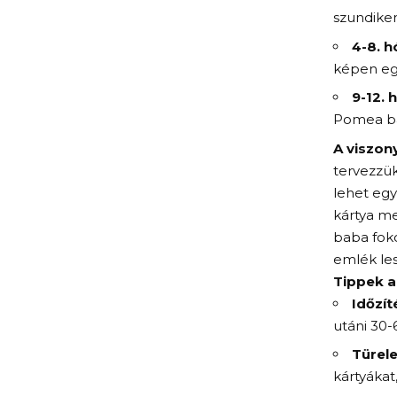
szundiken
4-8. h
képen egy
9-12. 
Pomea bab
A viszony
tervezzük
lehet egy
kártya me
baba foko
emlék les
Tippek a
Időzít
utáni 30-
Türel
kártyákat