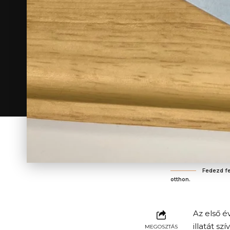
Fedezd fe
otthon.
Az első é
illatát s
MEGOSZTÁS