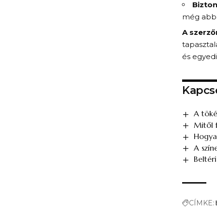
Bizto
még abba
A szerzőr
tapasztal
és egyedi
Kapcs
A töké
Mitől
Hogyan
A szín
Beltér
CÍMKE: