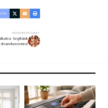
BOOK
KÖVETKEZŐ CIKK
lkatra: Segítünk
 strandszezonra!