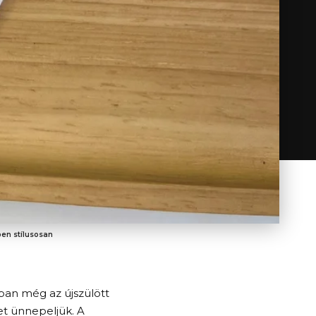
ben stílusosan
tban még az újszülött
et ünnepeljük. A