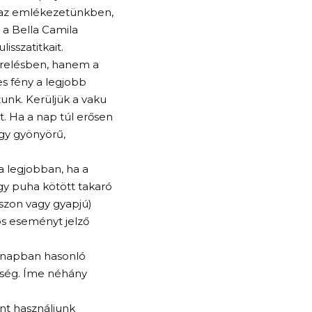
k az emlékezetünkben,
a Bella Camila
isszatitkait.
erelésben, hanem a
s fény a legjobb
unk. Kerüljük a vaku
t. Ha a nap túl erősen
így gyönyörű,
 legjobban, ha a
egy puha kötött takaró
ászon vagy gyapjú)
s eseményt jelző
napban hasonló
nbség. Íme néhány
ént használjunk