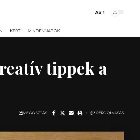
Aa
Font
Resizer
N
KERT
MINDENNAPOK
eatív tippek a
MEGOSZTÁS
3 PERC OLVASÁS