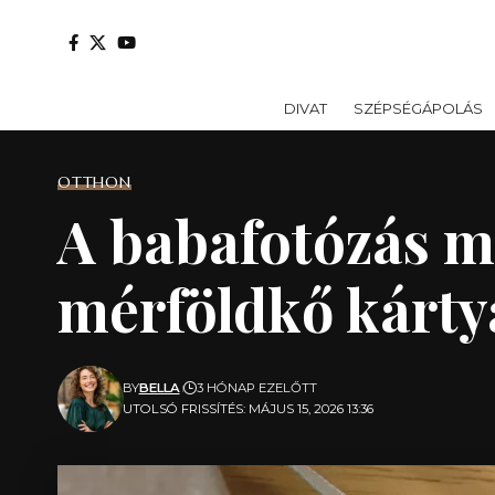
DIVAT
SZÉPSÉGÁPOLÁS
OTTHON
A babafotózás mű
mérföldkő kárty
BY
BELLA
3 HÓNAP EZELŐTT
UTOLSÓ FRISSÍTÉS: MÁJUS 15, 2026 13:36