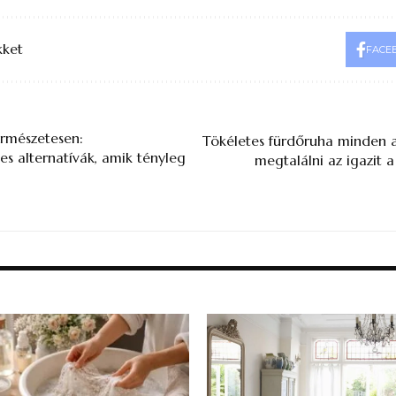
kket
FACE
ermészetesen:
Tökéletes fürdőruha minden a
s alternatívák, amik tényleg
megtalálni az igazit a