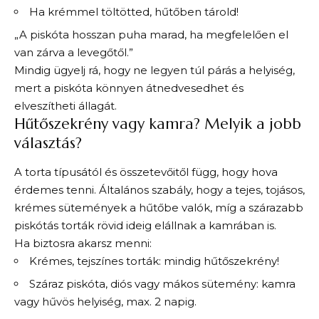
Ha krémmel töltötted, hűtőben tárold!
„A piskóta hosszan puha marad, ha megfelelően el
van zárva a levegőtől.”
Mindig ügyelj rá, hogy ne legyen túl párás a helyiség,
mert a piskóta könnyen átnedvesedhet és
elveszítheti állagát.
Hűtőszekrény vagy kamra? Melyik a jobb
választás?
A torta típusától és összetevőitől függ, hogy hova
érdemes tenni. Általános szabály, hogy a tejes, tojásos,
krémes sütemények a hűtőbe valók, míg a szárazabb
piskótás torták rövid ideig elállnak a kamrában is.
Ha biztosra akarsz menni:
Krémes, tejszínes torták: mindig hűtőszekrény!
Száraz piskóta, diós vagy mákos sütemény: kamra
vagy hűvös helyiség, max. 2 napig.