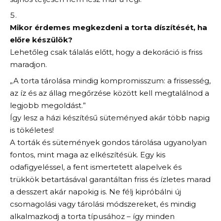
Mikor érdemes megkezdeni a torta díszítését, ha
előre készülök?
Lehetőleg csak tálalás előtt, hogy a dekoráció is friss
maradjon.
„A torta tárolása mindig kompromisszum: a frissesség,
az íz és az állag megőrzése között kell megtalálnod a
legjobb megoldást.”
Így lesz a házi készítésű süteményed akár több napig
is tökéletes!
A torták és sütemények gondos tárolása ugyanolyan
fontos, mint maga az elkészítésük. Egy kis
odafigyeléssel, a fent ismertetett alapelvek és
trükkök betartásával garantáltan friss és ízletes marad
a desszert akár napokig is. Ne félj kipróbálni új
csomagolási vagy tárolási módszereket, és mindig
alkalmazkodj a torta típusához – így minden