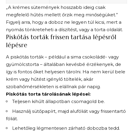
„A krémes sütemények hosszabb ideig csak
megfelelő hűtés mellett őrzik meg minőségüket.”
Figyelj arra, hogy a doboz ne legyen túl kicsi, mert a
nyomás tönkreteheti a díszítést, vagy a torta oldalát.
Piskótás torták frissen tartása lépésről
lépésre
A piskótás torták – például a sima csokoládé- vagy
gyümölcstorta – általában kevésbé érzékenyek, de
így is fontos őket helyesen tárolni. Ha nem kerül bele
krém vagy hűtést igénylő töltelék, akár
szobahőmérsékleten is elállnak pár napig.
Piskótás torta tárolásának lépései:
Teljesen kihűlt állapotban csomagold be.
Használj sütőpapírt, majd alufóliát vagy frissentartó
fóliát.
Lehetőleg légmentesen zárható dobozba tedd.