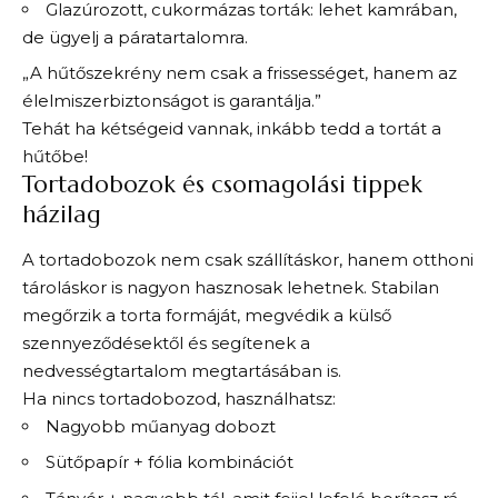
Glazúrozott, cukormázas torták: lehet kamrában,
de ügyelj a páratartalomra.
„A hűtőszekrény nem csak a frissességet, hanem az
élelmiszerbiztonságot is garantálja.”
Tehát ha kétségeid vannak, inkább tedd a tortát a
hűtőbe!
Tortadobozok és csomagolási tippek
házilag
A tortadobozok nem csak szállításkor, hanem otthoni
tároláskor is nagyon hasznosak lehetnek. Stabilan
megőrzik a torta formáját, megvédik a külső
szennyeződésektől és segítenek a
nedvességtartalom megtartásában is.
Ha nincs tortadobozod, használhatsz:
Nagyobb műanyag dobozt
Sütőpapír + fólia kombinációt