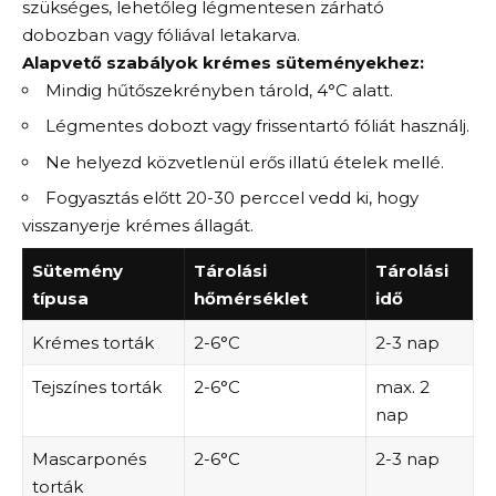
szükséges, lehetőleg légmentesen zárható
dobozban vagy fóliával letakarva.
Alapvető szabályok krémes süteményekhez:
Mindig hűtőszekrényben tárold, 4°C alatt.
Légmentes dobozt vagy frissentartó fóliát használj.
Ne helyezd közvetlenül erős illatú ételek mellé.
Fogyasztás előtt 20-30 perccel vedd ki, hogy
visszanyerje krémes állagát.
Sütemény
Tárolási
Tárolási
típusa
hőmérséklet
idő
Krémes torták
2-6°C
2-3 nap
Tejszínes torták
2-6°C
max. 2
nap
Mascarponés
2-6°C
2-3 nap
torták