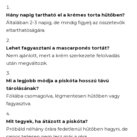
Hány napig tartható el a krémes torta hűtőben?
Általában 2-3 napig, de mindig figyelj az összetevők
eltarthatóságára.
Lehet fagyasztani a mascarponés tortát?
Nem ajánlott, mert a krém szerkezete felolvadás
után megváltozik.
Mi a legjobb módja a piskóta hosszú távú
tárolásának?
Fóliába csomagolva, légmentesen hűtőben vagy
fagyasztva.
Mit tegyek, ha átázott a piskóta?
Próbáld néhány órára fedetlenül hűtőben hagyni, de
sajnos teljesen nem lesz már a régi.