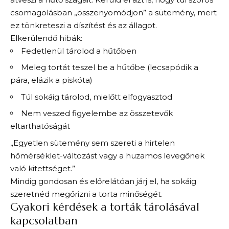
csomagolásban „összenyomódjon” a sütemény, mert
ez tönkreteszi a díszítést és az állagot.
Elkerülendő hibák:
Fedetlenül tárolod a hűtőben
Meleg tortát teszel be a hűtőbe (lecsapódik a
pára, elázik a piskóta)
Túl sokáig tárolod, mielőtt elfogyasztod
Nem veszed figyelembe az összetevők
eltarthatóságát
„Egyetlen sütemény sem szereti a hirtelen
hőmérséklet-változást vagy a huzamos levegőnek
való kitettséget.”
Mindig gondosan és előrelátóan járj el, ha sokáig
szeretnéd megőrizni a torta minőségét.
Gyakori kérdések a torták tárolásával
kapcsolatban