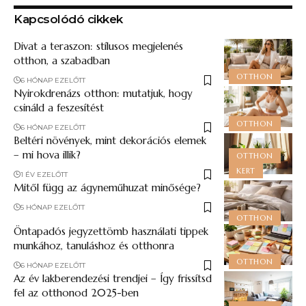
Kapcsolódó cikkek
Divat a teraszon: stílusos megjelenés
otthon, a szabadban
OTTHON
6 HÓNAP EZELŐTT
Nyirokdrenázs otthon: mutatjuk, hogy
csináld a feszesítést
OTTHON
6 HÓNAP EZELŐTT
Beltéri növények, mint dekorációs elemek
– mi hova illik?
OTTHON
KERT
1 ÉV EZELŐTT
Mitől függ az ágyneműhuzat minősége?
5 HÓNAP EZELŐTT
OTTHON
Öntapadós jegyzettömb használati tippek
munkához, tanuláshoz és otthonra
OTTHON
6 HÓNAP EZELŐTT
Az év lakberendezési trendjei – Így frissítsd
fel az otthonod 2025-ben