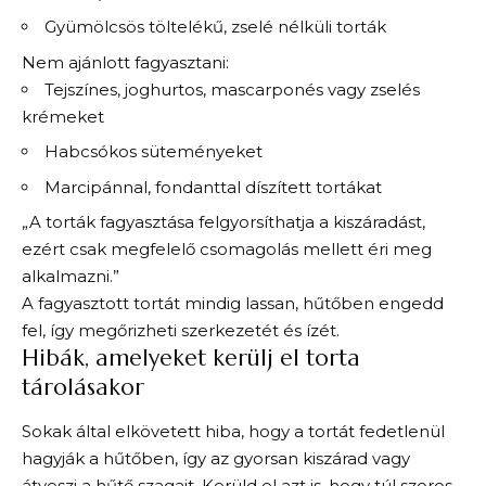
Gyümölcsös töltelékű, zselé nélküli torták
Nem ajánlott fagyasztani:
Tejszínes, joghurtos, mascarponés vagy zselés
krémeket
Habcsókos süteményeket
Marcipánnal, fondanttal díszített tortákat
„A torták fagyasztása felgyorsíthatja a kiszáradást,
ezért csak megfelelő csomagolás mellett éri meg
alkalmazni.”
A fagyasztott tortát mindig lassan, hűtőben engedd
fel, így megőrizheti szerkezetét és ízét.
Hibák, amelyeket kerülj el torta
tárolásakor
Sokak által elkövetett hiba, hogy a tortát fedetlenül
hagyják a hűtőben, így az gyorsan kiszárad vagy
átveszi a hűtő szagait. Kerüld el azt is, hogy túl szoros