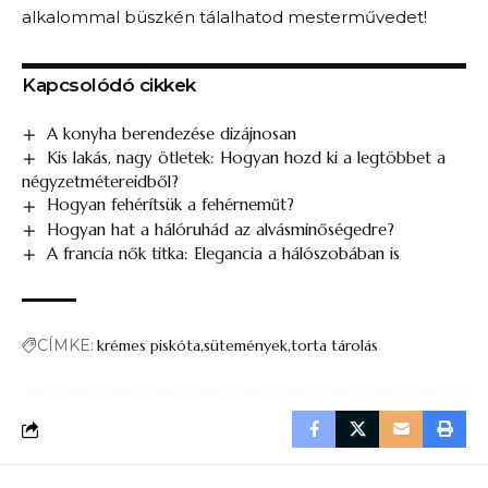
alkalommal büszkén tálalhatod mesterművedet!
Kapcsolódó cikkek
A konyha berendezése dizájnosan
Kis lakás, nagy ötletek: Hogyan hozd ki a legtöbbet a
négyzetmétereidből?
Hogyan fehérítsük a fehérneműt​?
Hogyan hat a hálóruhád az alvásminőségedre?
A francia nők titka: Elegancia a hálószobában is
CÍMKE:
krémes piskóta
sütemények
torta tárolás