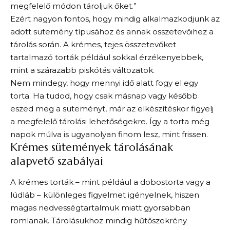
megfelelő módon tároljuk őket.”
Ezért nagyon fontos, hogy mindig alkalmazkodjunk az
adott sütemény típusához és annak összetevőihez a
tárolás során. A krémes, tejes összetevőket
tartalmazó torták például sokkal érzékenyebbek,
mint a szárazabb piskótás változatok.
Nem mindegy, hogy mennyi idő alatt fogy el egy
torta. Ha tudod, hogy csak másnap vagy később
eszed meg a süteményt, már az elkészítéskor figyelj
a megfelelő tárolási lehetőségekre. Így a torta még
napok múlva is ugyanolyan finom lesz, mint frissen.
Krémes sütemények tárolásának
alapvető szabályai
A krémes torták – mint például a dobostorta vagy a
lúdláb – különleges figyelmet igényelnek, hiszen
magas nedvességtartalmuk miatt gyorsabban
romlanak. Tárolásukhoz mindig hűtőszekrény