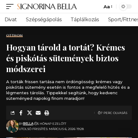
SIGNORINA BELLA
Aa
Font
Resizer
Divat
Szépségápolás
Táplálkozás
Sport/Fittne
OTTHON
Hogyan tárold a tortát? Krémes
és piskótás sütemények biztos
módszerei
A torták frissen tartása nem ördöngösség: krémes vagy
piskótás sütemény esetén is fontos a megfelelő hűtés és a
légmentes tárolás. Tippekkel segítünk, hogy kedvenc
süteményed napokig finom maradjon!
7 PERC OLVASÁS
BY
BELLA
5 HÓNAP EZELŐTT
UTOLSÓ FRISSÍTÉS: MÁRCIUS 6, 2026 19:28