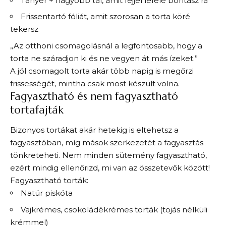
Tányér + nagyobb tál, amit fejjel lefelé borítasz rá
Frissentartó fóliát, amit szorosan a torta köré
tekersz
„Az otthoni csomagolásnál a legfontosabb, hogy a
torta ne száradjon ki és ne vegyen át más ízeket.”
A jól csomagolt torta akár több napig is megőrzi
frissességét, mintha csak most készült volna.
Fagyasztható és nem fagyasztható
tortafajták
Bizonyos tortákat akár hetekig is eltehetsz a
fagyasztóban, míg mások szerkezetét a fagyasztás
tönkreteheti. Nem minden sütemény fagyasztható,
ezért mindig ellenőrizd, mi van az összetevők között!
Fagyasztható torták:
Natúr piskóta
Vajkrémes, csokoládékrémes torták (tojás nélküli
krémmel)