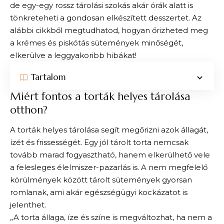
de egy-egy rossz tárolási szokás akár órák alatt is
tönkreteheti a gondosan elkészített desszertet. Az
alábbi cikkből megtudhatod, hogyan őrizheted meg
a krémes és piskótás sütemények minőségét,
elkerülve a leggyakoribb hibákat!
Tartalom
Miért fontos a torták helyes tárolása
otthon?
A torták helyes tárolása segít megőrizni azok állagát,
ízét és frissességét. Egy jól tárolt torta nemcsak
tovább marad fogyasztható, hanem elkerülhető vele
a felesleges élelmiszer-pazarlás is. A nem megfelelő
körülmények között tárolt sütemények gyorsan
romlanak, ami akár egészségügyi kockázatot is
jelenthet.
„A torta állaga, íze és színe is megváltozhat, ha nem a