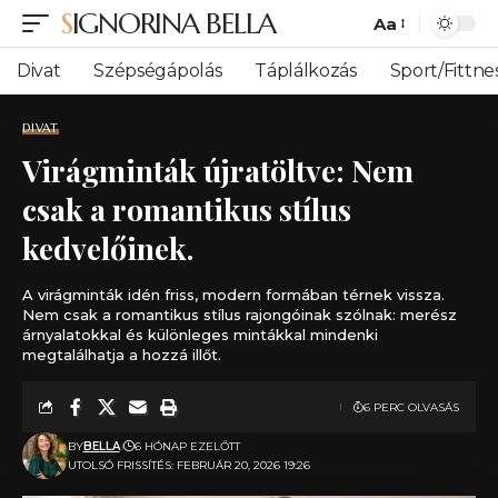
SIGNORINA BELLA
Aa
Font
Resizer
Divat
Szépségápolás
Táplálkozás
Sport/Fittne
DIVAT
Virágminták újratöltve: Nem
csak a romantikus stílus
kedvelőinek.
A virágminták idén friss, modern formában térnek vissza.
Nem csak a romantikus stílus rajongóinak szólnak: merész
árnyalatokkal és különleges mintákkal mindenki
megtalálhatja a hozzá illőt.
6 PERC OLVASÁS
BY
BELLA
6 HÓNAP EZELŐTT
UTOLSÓ FRISSÍTÉS: FEBRUÁR 20, 2026 19:26