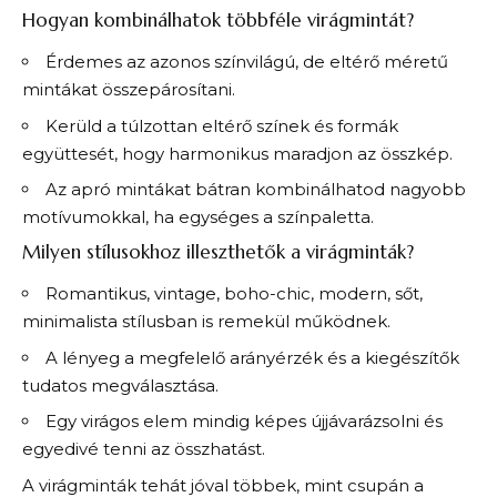
Hogyan kombinálhatok többféle virágmintát?
Érdemes az azonos színvilágú, de eltérő méretű
mintákat összepárosítani.
Kerüld a túlzottan eltérő színek és formák
együttesét, hogy harmonikus maradjon az összkép.
Az apró mintákat bátran kombinálhatod nagyobb
motívumokkal, ha egységes a színpaletta.
Milyen stílusokhoz illeszthetők a virágminták?
Romantikus, vintage, boho-chic, modern, sőt,
minimalista stílusban is remekül működnek.
A lényeg a megfelelő arányérzék és a kiegészítők
tudatos megválasztása.
Egy virágos elem mindig képes újjávarázsolni és
egyedivé tenni az összhatást.
A virágminták tehát jóval többek, mint csupán a