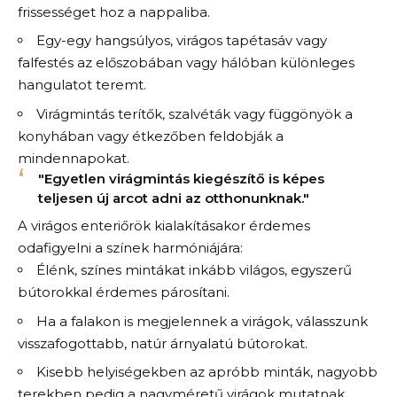
frissességet hoz a nappaliba.
Egy-egy hangsúlyos, virágos tapétasáv vagy
falfestés az előszobában vagy hálóban különleges
hangulatot teremt.
Virágmintás terítők, szalvéták vagy függönyök a
konyhában vagy étkezőben feldobják a
mindennapokat.
"Egyetlen virágmintás kiegészítő is képes
teljesen új arcot adni az otthonunknak."
A virágos enteriőrök kialakításakor érdemes
odafigyelni a színek harmóniájára:
Élénk, színes mintákat inkább világos, egyszerű
bútorokkal érdemes párosítani.
Ha a falakon is megjelennek a virágok, válasszunk
visszafogottabb, natúr árnyalatú bútorokat.
Kisebb helyiségekben az apróbb minták, nagyobb
terekben pedig a nagyméretű virágok mutatnak