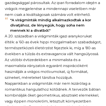
gazdagsággal párosultak. Az ipari forradalom idején a
virágok megjelenése a mindennapi viseletben már
nem csak a kiváltságosak számára volt elérhető.
"A virágminták mindig alkalmazkodtak a kor
divatjához, de lényegük, hogy soha nem
mennek ki a divatból."
A 20. században a virágminták igazi aranykorukat
élték: a ’60-as évek hippi mozgalmaiban szabadságot,
természetközeli életérzést fejeztek ki, míg a ’80-as
években a túlzás és extravagancia vált hangsúlyossá.
Az utóbbi évtizedekben a minimalista és a
maximalista irányzatok egyaránt inspirációként
használják a virágos motívumokat, új formákat,
színeket, méreteket társítva hozzájuk.
Napjainkban a virágminták már nem kizárólag a
romantikus hangulathoz kötődnek. A tervezők bátran
kombinálják őket geometrikus, absztrakt elemekkel,
vagy éppen monokróm, letisztult környezetben