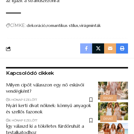
az igazit a strandszezonra!
CÍMKE:
dekoráció
romantikus stílus
virágminták
Kapcsolódó cikkek
Milyen cipőt válasszon egy nő esküvői
vendégként?
DIVAT
5 HÓNAP EZELŐTT
Nyári kerti divat nőknek: könnyű anyagok
és szellős fazonok
DIVAT
6 HÓNAP EZELŐTT
Így válaszd ki a tökéletes fürdőruhát a
testalkatodhoz