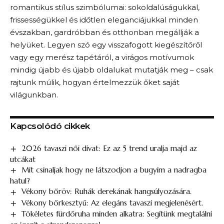
romantikus stílus szimbólumai: sokoldalúságukkal,
frissességükkel és időtlen eleganciájukkal minden
évszakban, gardróbban és otthonban megállják a
helyüket. Legyen szó egy visszafogott kiegészítőről
vagy egy merész tapétáról, a virágos motívumok
mindig újabb és újabb oldalukat mutatják meg – csak
rajtunk múlik, hogyan értelmezzük őket saját
világunkban.
Kapcsolódó cikkek
2026 tavaszi női divat: Ez az 5 trend uralja majd az
utcákat
Mit csinaljak hogy ne látszodjon a bugyim a nadragba
hatul​?
Vékony bőröv: Ruhák derekának hangsúlyozására.
Vékony bőrkesztyű: Az elegáns tavaszi megjelenésért.
Tökéletes fürdőruha minden alkatra: Segítünk megtalálni