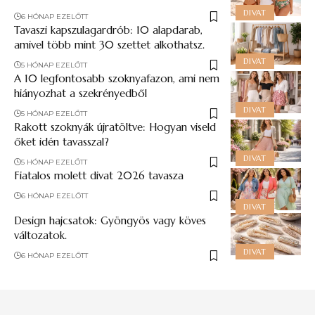
DIVAT
6 HÓNAP EZELŐTT
Tavaszi kapszulagardrób: 10 alapdarab,
amivel több mint 30 szettet alkothatsz.
DIVAT
5 HÓNAP EZELŐTT
A 10 legfontosabb szoknyafazon, ami nem
hiányozhat a szekrényedből
DIVAT
5 HÓNAP EZELŐTT
Rakott szoknyák újratöltve: Hogyan viseld
őket idén tavasszal?
DIVAT
5 HÓNAP EZELŐTT
Fiatalos molett divat 2026 tavasza
6 HÓNAP EZELŐTT
DIVAT
Design hajcsatok: Gyöngyös vagy köves
változatok.
DIVAT
6 HÓNAP EZELŐTT