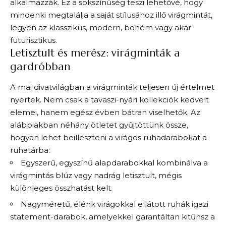
alkalmazzák. Ez a sokszínűség teszi lehetővé, hogy
mindenki megtalálja a saját stílusához illő virágmintát,
legyen az klasszikus, modern, bohém vagy akár
futurisztikus.
Letisztult és merész: virágminták a
gardróbban
A mai divatvilágban a virágminták teljesen új értelmet
nyertek. Nem csak a tavaszi-nyári kollekciók kedvelt
elemei, hanem egész évben bátran viselhetők. Az
alábbiakban néhány ötletet gyűjtöttünk össze,
hogyan lehet beilleszteni a virágos ruhadarabokat a
ruhatárba:
Egyszerű, egyszínű alapdarabokkal kombinálva a
virágmintás blúz vagy nadrág letisztult, mégis
különleges összhatást kelt.
Nagyméretű, élénk virágokkal ellátott ruhák igazi
statement-darabok, amelyekkel garantáltan kitűnsz a