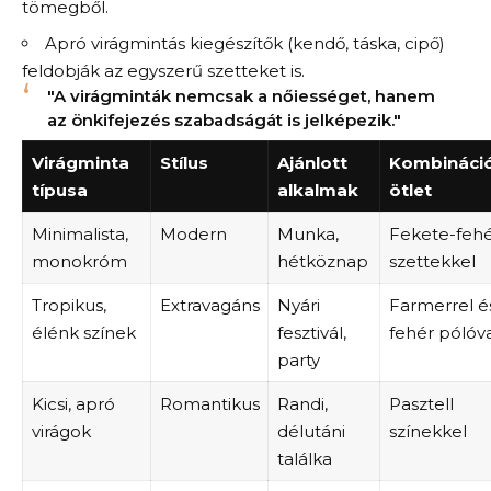
tömegből.
Apró virágmintás kiegészítők (kendő, táska, cipő)
feldobják az egyszerű szetteket is.
"A virágminták nemcsak a nőiességet, hanem
az önkifejezés szabadságát is jelképezik."
Virágminta
Stílus
Ajánlott
Kombináci
típusa
alkalmak
ötlet
Minimalista,
Modern
Munka,
Fekete-fehé
monokróm
hétköznap
szettekkel
Tropikus,
Extravagáns
Nyári
Farmerrel é
élénk színek
fesztivál,
fehér pólóva
party
Kicsi, apró
Romantikus
Randi,
Pasztell
virágok
délutáni
színekkel
találka