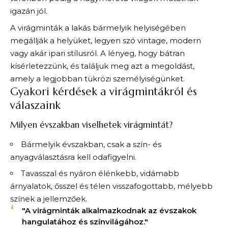
igazán jól.
A virágminták a lakás bármelyik helyiségében
megállják a helyüket, legyen szó vintage, modern
vagy akár ipari stílusról. A lényeg, hogy bátran
kísérletezzünk, és találjuk meg azt a megoldást,
amely a legjobban tükrözi személyiségünket.
Gyakori kérdések a virágmintákról és
válaszaink
Milyen évszakban viselhetek virágmintát?
Bármelyik évszakban, csak a szín- és
anyagválasztásra kell odafigyelni.
Tavasszal és nyáron élénkebb, vidámabb
árnyalatok, ősszel és télen visszafogottabb, mélyebb
színek a jellemzőek.
"A virágminták alkalmazkodnak az évszakok
hangulatához és színvilágához."