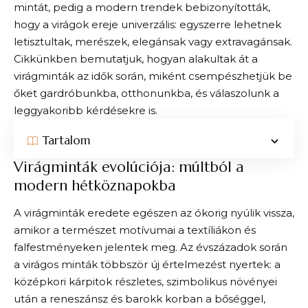
mintát, pedig a modern trendek bebizonyították,
hogy a virágok ereje univerzális: egyszerre lehetnek
letisztultak, merészek, elegánsak vagy extravagánsak.
Cikkünkben bemutatjuk, hogyan alakultak át a
virágminták az idők során, miként csempészhetjük be
őket gardróbunkba, otthonunkba, és válaszolunk a
leggyakoribb kérdésekre is.
Tartalom
Virágminták evolúciója: múltból a
modern hétköznapokba
A virágminták eredete egészen az ókorig nyúlik vissza,
amikor a természet motívumai a textíliákon és
falfestményeken jelentek meg. Az évszázadok során
a virágos minták többször új értelmezést nyertek: a
középkori kárpitok részletes, szimbolikus növényei
után a reneszánsz és barokk korban a bőséggel,