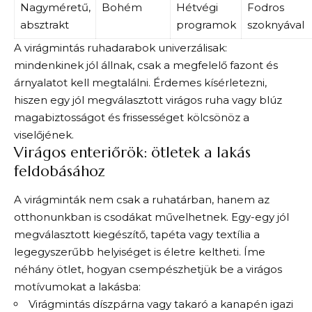
Nagyméretű,
Bohém
Hétvégi
Fodros
absztrakt
programok
szoknyával
A virágmintás ruhadarabok univerzálisak:
mindenkinek jól állnak, csak a megfelelő fazont és
árnyalatot kell megtalálni. Érdemes kísérletezni,
hiszen egy jól megválasztott virágos ruha vagy blúz
magabiztosságot és frissességet kölcsönöz a
viselőjének.
Virágos enteriőrök: ötletek a lakás
feldobásához
A virágminták nem csak a ruhatárban, hanem az
otthonunkban is csodákat művelhetnek. Egy-egy jól
megválasztott kiegészítő, tapéta vagy textília a
legegyszerűbb helyiséget is életre keltheti. Íme
néhány ötlet, hogyan csempészhetjük be a virágos
motívumokat a lakásba:
Virágmintás díszpárna vagy takaró a kanapén igazi