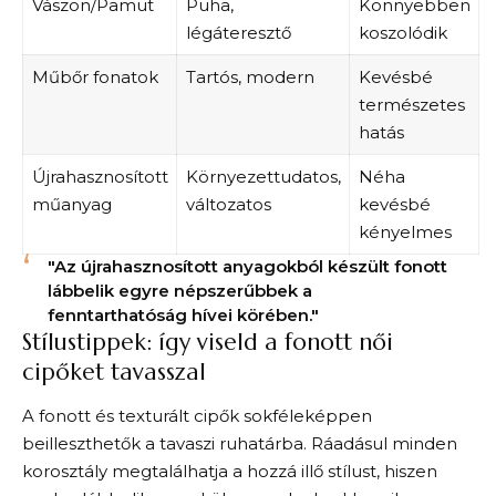
Vászon/Pamut
Puha,
Könnyebben
légáteresztő
koszolódik
Műbőr fonatok
Tartós, modern
Kevésbé
természetes
hatás
Újrahasznosított
Környezettudatos,
Néha
műanyag
változatos
kevésbé
kényelmes
"Az újrahasznosított anyagokból készült fonott
lábbelik egyre népszerűbbek a
fenntarthatóság hívei körében."
Stílustippek: így viseld a fonott női
cipőket tavasszal
A fonott és texturált cipők sokféleképpen
beilleszthetők a tavaszi ruhatárba. Ráadásul minden
korosztály megtalálhatja a hozzá illő stílust, hiszen