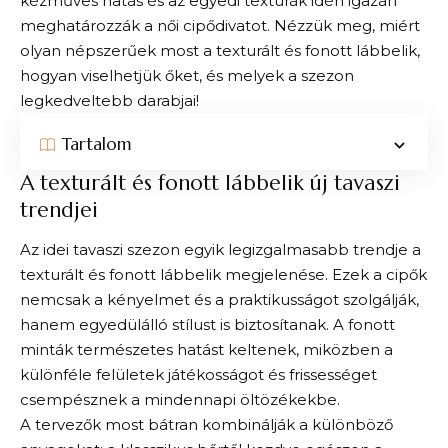
kézműves hatás és az egyedi textúrák idén igazán
meghatározzák a női cipődivatot. Nézzük meg, miért
olyan népszerűek most a texturált és fonott lábbelik,
hogyan viselhetjük őket, és melyek a szezon
legkedveltebb darabjai!
Tartalom
A texturált és fonott lábbelik új tavaszi
trendjei
Az idei tavaszi szezon egyik legizgalmasabb trendje a
texturált és fonott lábbelik megjelenése. Ezek a cipők
nemcsak a kényelmet és a praktikusságot szolgálják,
hanem egyedülálló stílust is biztosítanak. A fonott
minták természetes hatást keltenek, miközben a
különféle felületek játékosságot és frissességet
csempésznek a mindennapi öltözékekbe.
A tervezők most bátran kombinálják a különböző