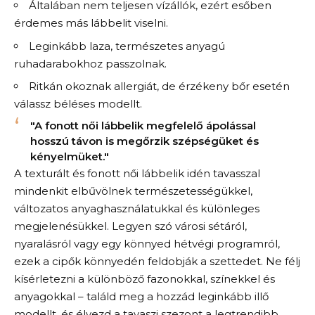
Általában nem teljesen vízállók, ezért esőben
érdemes más lábbelit viselni.
Leginkább laza, természetes anyagú
ruhadarabokhoz passzolnak.
Ritkán okoznak allergiát, de érzékeny bőr esetén
válassz béléses modellt.
"A fonott női lábbelik megfelelő ápolással
hosszú távon is megőrzik szépségüket és
kényelmüket."
A texturált és fonott női lábbelik idén tavasszal
mindenkit elbűvölnek természetességükkel,
változatos anyaghasználatukkal és különleges
megjelenésükkel. Legyen szó városi sétáról,
nyaralásról vagy egy könnyed hétvégi programról,
ezek a cipők könnyedén feldobják a szettedet. Ne félj
kísérletezni a különböző fazonokkal, színekkel és
anyagokkal – találd meg a hozzád leginkább illő
modellt, és élvezd a tavaszi szezont a legtrendibb