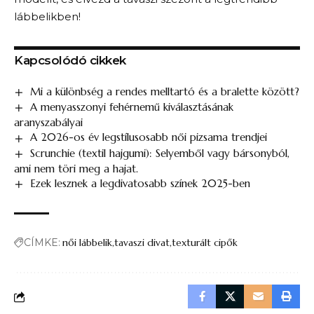
lábbelikben!
Kapcsolódó cikkek
Mi a különbség a rendes melltartó és a bralette között?
A menyasszonyi fehérnemű kiválasztásának
aranyszabályai
A 2026-os év legstílusosabb női pizsama trendjei
Scrunchie (textil hajgumi): Selyemből vagy bársonyból,
ami nem töri meg a hajat.
Ezek lesznek a legdivatosabb színek 2025-ben
CÍMKE:
női lábbelik
tavaszi divat
texturált cipők