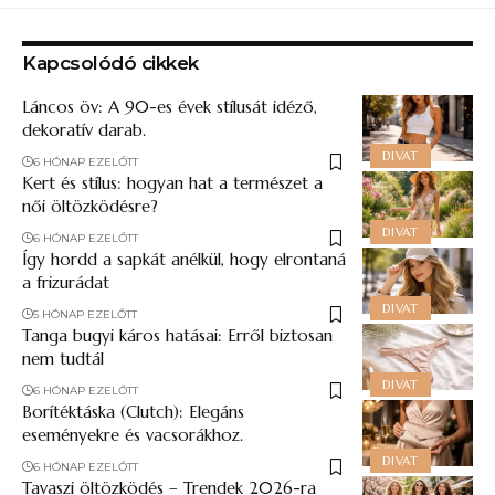
Kapcsolódó cikkek
Láncos öv: A 90-es évek stílusát idéző,
dekoratív darab.
DIVAT
6 HÓNAP EZELŐTT
Kert és stílus: hogyan hat a természet a
női öltözködésre?
DIVAT
6 HÓNAP EZELŐTT
Így hordd a sapkát anélkül, hogy elrontaná
a frizurádat
DIVAT
5 HÓNAP EZELŐTT
Tanga bugyi káros hatásai: Erről biztosan
nem tudtál
DIVAT
6 HÓNAP EZELŐTT
Borítéktáska (Clutch): Elegáns
eseményekre és vacsorákhoz.
DIVAT
6 HÓNAP EZELŐTT
Tavaszi öltözködés​ – Trendek 2026-ra