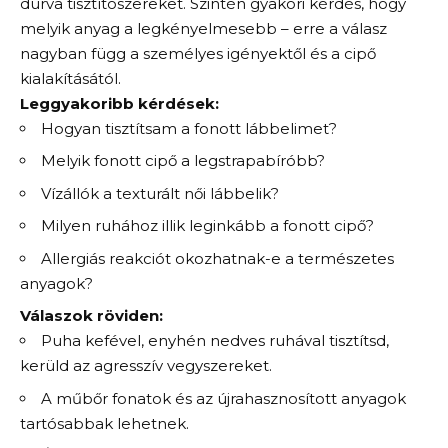
durva tisztítószereket. Szintén gyakori kérdés, hogy
melyik anyag a legkényelmesebb – erre a válasz
nagyban függ a személyes igényektől és a cipő
kialakításától.
Leggyakoribb kérdések:
Hogyan tisztítsam a fonott lábbelimet?
Melyik fonott cipő a legstrapabíróbb?
Vízállók a texturált női lábbelik?
Milyen ruhához illik leginkább a fonott cipő?
Allergiás reakciót okozhatnak-e a természetes
anyagok?
Válaszok röviden:
Puha kefével, enyhén nedves ruhával tisztítsd,
kerüld az agresszív vegyszereket.
A műbőr fonatok és az újrahasznosított anyagok
tartósabbak lehetnek.