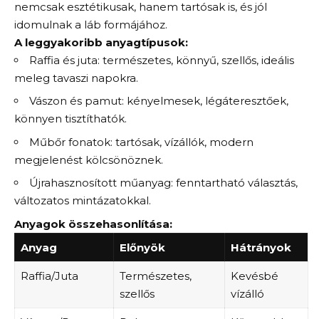
nemcsak esztétikusak, hanem tartósak is, és jól
idomulnak a láb formájához.
A leggyakoribb anyagtípusok:
Raffia és juta: természetes, könnyű, szellős, ideális
meleg tavaszi napokra.
Vászon és pamut: kényelmesek, légáteresztőek,
könnyen tisztíthatók.
Műbőr fonatok: tartósak, vízállók, modern
megjelenést kölcsönöznek.
Újrahasznosított műanyag: fenntartható választás,
változatos mintázatokkal.
Anyagok összehasonlítása:
Anyag
Előnyök
Hátrányok
Raffia/Juta
Természetes,
Kevésbé
szellős
vízálló