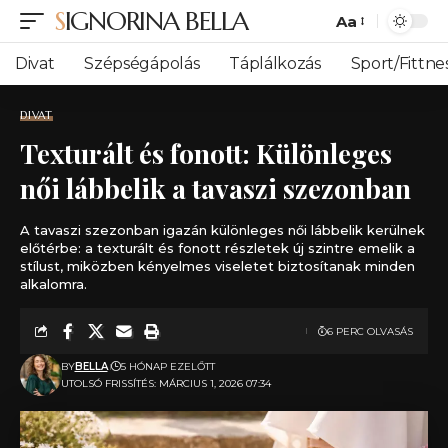
SIGNORINA BELLA
Aa
Font
Resizer
Divat
Szépségápolás
Táplálkozás
Sport/Fittne
DIVAT
Texturált és fonott: Különleges
női lábbelik a tavaszi szezonban
A tavaszi szezonban igazán különleges női lábbelik kerülnek
előtérbe: a texturált és fonott részletek új szintre emelik a
stílust, miközben kényelmes viseletet biztosítanak minden
alkalomra.
6 PERC OLVASÁS
BY
BELLA
5 HÓNAP EZELŐTT
UTOLSÓ FRISSÍTÉS: MÁRCIUS 1, 2026 07:34