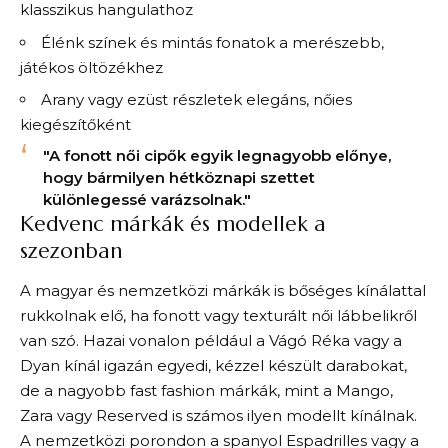
klasszikus hangulathoz
Élénk színek és mintás fonatok a merészebb,
játékos öltözékhez
Arany vagy ezüst részletek elegáns, nőies
kiegészítőként
"A fonott női cipők egyik legnagyobb előnye,
hogy bármilyen hétköznapi szettet
különlegessé varázsolnak."
Kedvenc márkák és modellek a
szezonban
A magyar és nemzetközi márkák is bőséges kínálattal
rukkolnak elő, ha fonott vagy texturált női lábbelikről
van szó. Hazai vonalon például a Vágó Réka vagy a
Dyan kínál igazán egyedi, kézzel készült darabokat,
de a nagyobb fast fashion márkák, mint a Mango,
Zara vagy Reserved is számos ilyen modellt kínálnak.
A nemzetközi porondon a spanyol Espadrilles vagy a