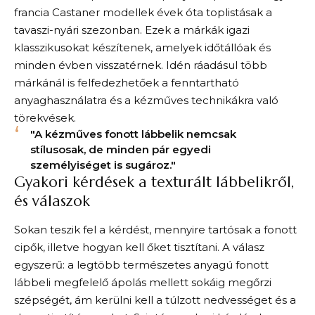
francia Castaner modellek évek óta toplistásak a
tavaszi-nyári szezonban. Ezek a márkák igazi
klasszikusokat készítenek, amelyek időtállóak és
minden évben visszatérnek. Idén ráadásul több
márkánál is felfedezhetőek a fenntartható
anyaghasználatra és a kézműves technikákra való
törekvések.
"A kézműves fonott lábbelik nemcsak
stílusosak, de minden pár egyedi
személyiséget is sugároz."
Gyakori kérdések a texturált lábbelikről,
és válaszok
Sokan teszik fel a kérdést, mennyire tartósak a fonott
cipők, illetve hogyan kell őket tisztítani. A válasz
egyszerű: a legtöbb természetes anyagú fonott
lábbeli megfelelő ápolás mellett sokáig megőrzi
szépségét, ám kerülni kell a túlzott nedvességet és a