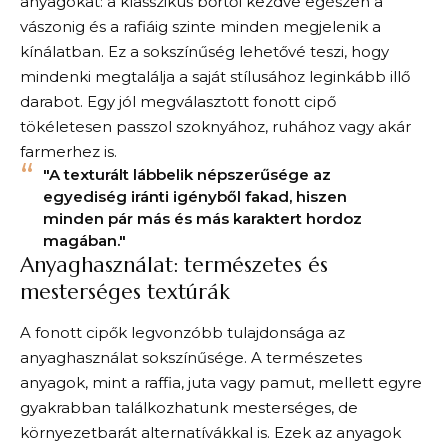
anyagokat: a klasszikus bőrtől kezdve egészen a
vászonig és a rafiáig szinte minden megjelenik a
kínálatban. Ez a sokszínűség lehetővé teszi, hogy
mindenki megtalálja a saját stílusához leginkább illő
darabot. Egy jól megválasztott fonott cipő
tökéletesen passzol szoknyához, ruhához vagy akár
farmerhez is.
"A texturált lábbelik népszerűsége az
egyediség iránti igényből fakad, hiszen
minden pár más és más karaktert hordoz
magában."
Anyaghasználat: természetes és
mesterséges textúrák
A fonott cipők legvonzóbb tulajdonsága az
anyaghasználat sokszínűsége. A természetes
anyagok, mint a raffia, juta vagy pamut, mellett egyre
gyakrabban találkozhatunk mesterséges, de
környezetbarát alternatívákkal is. Ezek az anyagok