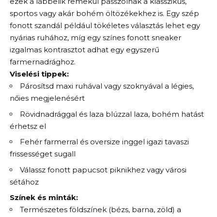
ezek a lábbelik remekül passzolnak a klasszikus,
sportos vagy akár bohém öltözékekhez is. Egy szép
fonott szandál például tökéletes választás lehet egy
nyárias ruhához, míg egy színes fonott sneaker
izgalmas kontrasztot adhat egy egyszerű
farmernadrághoz.
Viselési tippek:
Párosítsd maxi ruhával vagy szoknyával a légies,
nőies megjelenésért
Rövidnadrággal és laza blúzzal laza, bohém hatást
érhetsz el
Fehér farmerral és oversize inggel igazi tavaszi
frissességet sugall
Válassz fonott papucsot piknikhez vagy városi
sétához
Színek és minták:
Természetes földszínek (bézs, barna, zöld) a