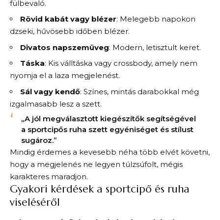
fülbevaló.
Rövid kabát vagy blézer
: Melegebb napokon
dzseki, hűvösebb időben blézer.
Divatos napszemüveg
: Modern, letisztult keret.
Táska
: Kis válltáska vagy crossbody, amely nem
nyomja el a laza megjelenést.
Sál vagy kendő
: Színes, mintás darabokkal még
izgalmasabb lesz a szett.
„A jól megválasztott kiegészítők segítségével
a sportcipős ruha szett egyéniséget és stílust
sugároz.”
Mindig érdemes a kevesebb néha több elvét követni,
hogy a megjelenés ne legyen túlzsúfolt, mégis
karakteres maradjon.
Gyakori kérdések a sportcipő és ruha
viseléséről