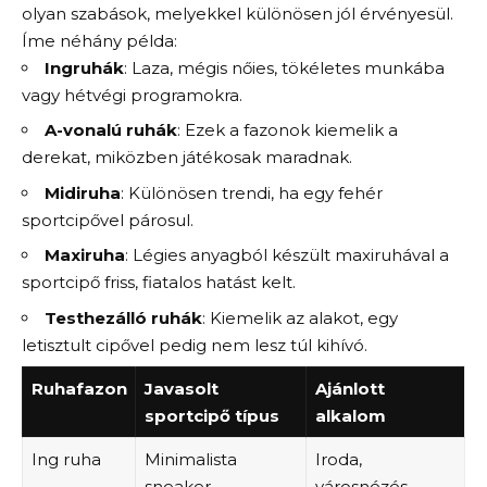
olyan szabások, melyekkel különösen jól érvényesül.
Íme néhány példa:
Ingruhák
: Laza, mégis nőies, tökéletes munkába
vagy hétvégi programokra.
A-vonalú ruhák
: Ezek a fazonok kiemelik a
derekat, miközben játékosak maradnak.
Midiruha
: Különösen trendi, ha egy fehér
sportcipővel párosul.
Maxiruha
: Légies anyagból készült maxiruhával a
sportcipő friss, fiatalos hatást kelt.
Testhezálló ruhák
: Kiemelik az alakot, egy
letisztult cipővel pedig nem lesz túl kihívó.
Ruhafazon
Javasolt
Ajánlott
sportcipő típus
alkalom
Ing ruha
Minimalista
Iroda,
sneaker
városnézés