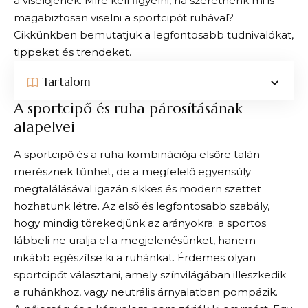
a viselőjének. Mire kell figyelni, ha szeretnénk mi is
magabiztosan viselni a sportcipőt ruhával?
Cikkünkben bemutatjuk a legfontosabb tudnivalókat,
tippeket és trendeket.
Tartalom
A sportcipő és ruha párosításának
alapelvei
A sportcipő és a ruha kombinációja elsőre talán
merésznek tűnhet, de a megfelelő egyensúly
megtalálásával igazán sikkes és modern szettet
hozhatunk létre. Az első és legfontosabb szabály,
hogy mindig törekedjünk az arányokra: a sportos
lábbeli ne uralja el a megjelenésünket, hanem
inkább egészítse ki a ruhánkat. Érdemes olyan
sportcipőt választani, amely színvilágában illeszkedik
a ruhánkhoz, vagy neutrális árnyalatban pompázik.