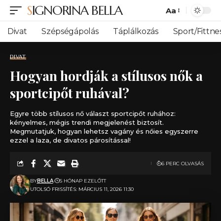
SIGNORINA BELLA
Aa
Font
Resizer
Divat
Szépségápolás
Táplálkozás
Sport/Fittne
DIVAT
Hogyan hordják a stílusos nők a
sportcipőt ruhával?
Egyre több stílusos nő választ sportcipőt ruhához:
kényelmes, mégis trendi megjelenést biztosít.
Megmutatjuk, hogyan lehetsz vagány és nőies egyszerre
ezzel a laza, de divatos párosítással!
6 PERC OLVASÁS
BY
BELLA
5 HÓNAP EZELŐTT
UTOLSÓ FRISSÍTÉS: MÁRCIUS 11, 2026 11:30