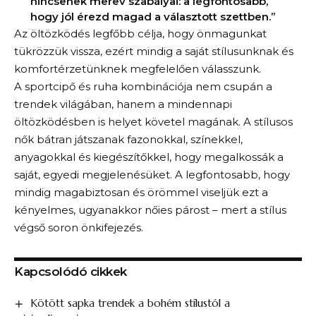
nincsenek merev szabályai: a legfontosabb,
hogy jól érezd magad a választott szettben.”
Az öltözködés legfőbb célja, hogy önmagunkat
tükrözzük vissza, ezért mindig a saját stílusunknak és
komfortérzetünknek megfelelően válasszunk.
A sportcipő és ruha kombinációja nem csupán a
trendek világában, hanem a mindennapi
öltözködésben is helyet követel magának. A stílusos
nők bátran játszanak fazonokkal, színekkel,
anyagokkal és kiegészítőkkel, hogy megalkossák a
saját, egyedi megjelenésüket. A legfontosabb, hogy
mindig magabiztosan és örömmel viseljük ezt a
kényelmes, ugyanakkor nőies párost – mert a stílus
végső soron önkifejezés.
Kapcsolódó cikkek
Kötött sapka trendek a bohém stílustól a