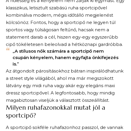
A nőiesség és a kényelem nem zárják ki egymást. Egy
klasszikus, letisztult szabású ruha sportcipővel
kombinálva modern, mégis időtálló megjelenést
kölcsönöz. Fontos, hogy a sportcipő ne legyen túl
sportos vagy túlságosan feltűnő, hacsak nem a
statement darab a cél, hiszen egy-egy egyszerűbb
cipő tökéletesen beleolvad a hétköznapi gardróbba.
„A stílusos nők számára a sportcipő nem
csupán kényelem, hanem egyfajta önkifejezés
is.”
Az átgondolt párosításokhoz bátran inspirálódhatunk
a street style világából, ahol ma már megszokott
látvány egy midi ruha vagy akár egy elegáns maxi
dressz sportcipővel. A legfontosabb, hogy mindig
magabiztosan viseljük a választott összeállítást.
Milyen ruhafazonokkal mutat jól a
sportcipő?
A sportcipő sokféle ruhafazonhoz passzol, de vannak