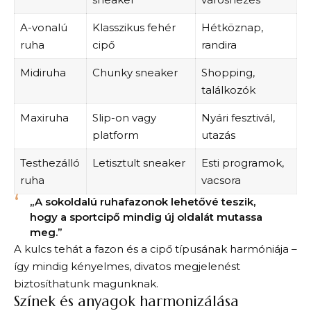
A-vonalú
Klasszikus fehér
Hétköznap,
ruha
cipő
randira
Midiruha
Chunky sneaker
Shopping,
találkozók
Maxiruha
Slip-on vagy
Nyári fesztivál,
platform
utazás
Testhezálló
Letisztult sneaker
Esti programok,
ruha
vacsora
„A sokoldalú ruhafazonok lehetővé teszik,
hogy a sportcipő mindig új oldalát mutassa
meg.”
A kulcs tehát a fazon és a cipő típusának harmóniája –
így mindig kényelmes, divatos megjelenést
biztosíthatunk magunknak.
Színek és anyagok harmonizálása