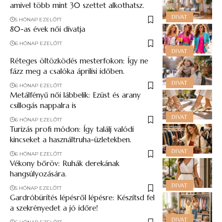
amivel több mint 30 szettet alkothatsz.
DIVAT
5 HÓNAP EZELŐTT
80-as évek női divatja
6 HÓNAP EZELŐTT
DIVAT
Réteges öltözködés mesterfokon: Így ne
fázz meg a csalóka áprilisi időben.
DIVAT
6 HÓNAP EZELŐTT
Metálfényű női lábbelik: Ezüst és arany
csillogás nappalra is
DIVAT
6 HÓNAP EZELŐTT
Turizás profi módon: Így találj valódi
kincseket a használtruha-üzletekben.
DIVAT
6 HÓNAP EZELŐTT
Vékony bőröv: Ruhák derekának
hangsúlyozására.
DIVAT
5 HÓNAP EZELŐTT
Gardróbürítés lépésről lépésre: Készítsd fel
a szekrényedet a jó időre!
DIVAT