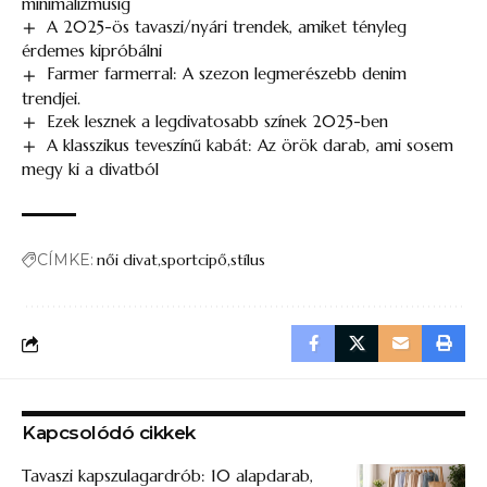
minimalizmusig
A 2025-ös tavaszi/nyári trendek, amiket tényleg
érdemes kipróbálni
Farmer farmerral: A szezon legmerészebb denim
trendjei.
Ezek lesznek a legdivatosabb színek 2025-ben
A klasszikus teveszínű kabát: Az örök darab, ami sosem
megy ki a divatból
CÍMKE:
női divat
sportcipő
stílus
Kapcsolódó cikkek
Tavaszi kapszulagardrób: 10 alapdarab,