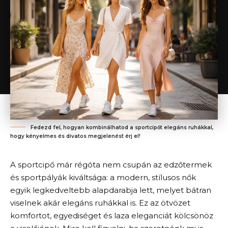
Fedezd fel, hogyan kombinálhatod a sportcipőt elegáns ruhákkal,
hogy kényelmes és divatos megjelenést érj el!
A sportcipő már régóta nem csupán az edzőtermek
és sportpályák kiváltsága: a modern, stílusos nők
egyik legkedveltebb alapdarabja lett, melyet bátran
viselnek akár elegáns ruhákkal is. Ez az ötvözet
komfortot, egyediséget és laza eleganciát kölcsönöz