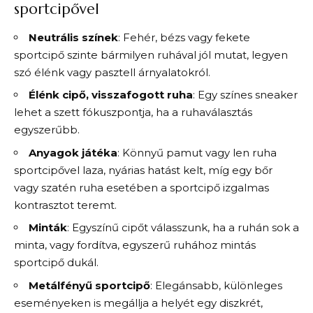
sportcipővel
Neutrális színek
: Fehér, bézs vagy fekete
sportcipő szinte bármilyen ruhával jól mutat, legyen
szó élénk vagy pasztell árnyalatokról.
Élénk cipő, visszafogott ruha
: Egy színes sneaker
lehet a szett fókuszpontja, ha a ruhaválasztás
egyszerűbb.
Anyagok játéka
: Könnyű pamut vagy len ruha
sportcipővel laza, nyárias hatást kelt, míg egy bőr
vagy szatén ruha esetében a sportcipő izgalmas
kontrasztot teremt.
Minták
: Egyszínű cipőt válasszunk, ha a ruhán sok a
minta, vagy fordítva, egyszerű ruhához mintás
sportcipő dukál.
Metálfényű sportcipő
: Elegánsabb, különleges
eseményeken is megállja a helyét egy diszkrét,