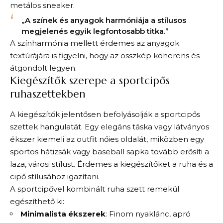
metálos sneaker.
„A színek és anyagok harmóniája a stílusos
megjelenés egyik legfontosabb titka.”
A színharmónia mellett érdemes az anyagok
textúrájára is figyelni, hogy az összkép koherens és
átgondolt legyen.
Kiegészítők szerepe a sportcipős
ruhaszettekben
A kiegészítők jelentősen befolyásolják a sportcipős
szettek hangulatát. Egy elegáns táska vagy látványos
ékszer kiemeli az outfit nőies oldalát, miközben egy
sportos hátizsák vagy baseball sapka tovább erősíti a
laza, városi stílust. Érdemes a kiegészítőket a ruha és a
cipő stílusához igazítani.
A sportcipővel kombinált ruha szett remekül
egészíthető ki:
Minimalista ékszerek
: Finom nyaklánc, apró