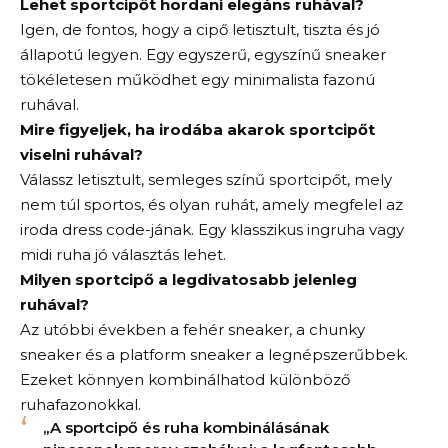
Lehet sportcipőt hordani elegáns ruhával?
Igen, de fontos, hogy a cipő letisztult, tiszta és jó
állapotú legyen. Egy egyszerű, egyszínű sneaker
tökéletesen működhet egy minimalista fazonú
ruhával.
Mire figyeljek, ha irodába akarok sportcipőt
viselni ruhával?
Válassz letisztult, semleges színű sportcipőt, mely
nem túl sportos, és olyan ruhát, amely megfelel az
iroda dress code-jának. Egy klasszikus ingruha vagy
midi ruha jó választás lehet.
Milyen sportcipő a legdivatosabb jelenleg
ruhával?
Az utóbbi években a fehér sneaker, a chunky
sneaker és a platform sneaker a legnépszerűbbek.
Ezeket könnyen kombinálhatod különböző
ruhafazonokkal.
„A sportcipő és ruha kombinálásának